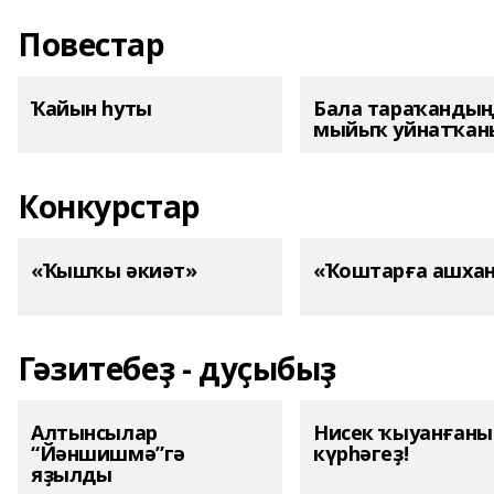
Повестар
Ҡайын һуты
Бала тараҡанды
мыйыҡ уйнатҡаны
Конкурстар
«Ҡышҡы әкиәт»
«Ҡоштарға ашха
Гәзитебеҙ - дуҫыбыҙ
Алтынсылар
Нисек ҡыуанған
“Йәншишмә”гә
күрһәгеҙ!
яҙылды