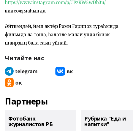
https://www.instagram.com/p/CPzRW5wDb3u/
видеояҙмаһында.
Әйткәндәй, йәш актёр Рәми Ғарипов тураһында
фильмда ла төшә, һәләтле малай унда бөйөк
шағирҙың бала сағын уйнай.
Читайте нас
Партнеры
Фотобанк
Рубрика "Еда и
журналистов РБ
напитки"