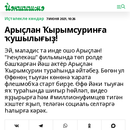
Иҫтәлекле көндәр
7 ИЮНЯ 2021, 10:26
Арыҫлан Ҡырымсуринға
ҡушылығыҙ!
Эй, маладис та инде ошо Арыҫлан!
"Һеңлекәш" фильмында төп ролде
башҡарған йәш актёр Арыҫлан
Ҡырымсурин тураһында әйтәбеҙ. Бөгөн ул
Өфөнөң тыуған көнөнә ҡарата
флешмобҡа старт бирҙе. Өфө йәки тыуған
яҡ тураһында шиғыр һөйләп, видео
яҙҙырырға һәм #миллионуфимцев тигән
хэштег яҙып, теләгән социаль селтәргә
һалырға кәрәк.