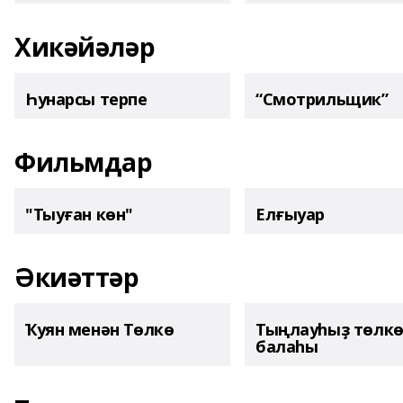
Хикәйәләр
Һунарсы терпе
“Смотрильщик”
Фильмдар
"Тыуған көн"
Елғыуар
Әкиәттәр
Ҡуян менән Төлкө
Тыңлауһыҙ төлк
балаһы