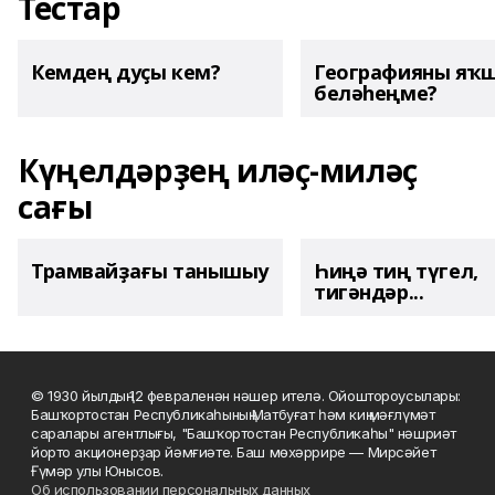
Тестар
Кемдең дуҫы кем?
Географияны яҡ
беләһеңме?
Күңелдәрҙең иләҫ-миләҫ
сағы
Трамвайҙағы танышыу
Һиңә тиң түгел,
тигәндәр...
© 1930 йылдың 12 февраленән нәшер ителә. Ойоштороусылары:
Башҡортостан Республикаһының Матбуғат һәм киң мәғлүмәт
саралары агентлығы, "Башҡортостан Республикаһы" нәшриәт
йорто акционерҙар йәмғиәте. Баш мөхәррире — Мирсәйет
Ғүмәр улы Юнысов.
Об использовании персональных данных