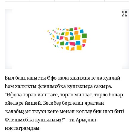
Был башланғысты Өфө ҡала хакимиәте лә хуплай
һәм халыҡты флешмобҡа ҡушылырға саҡыра.
"Өфөлә төрлө йәштәге, төрлө милләт, төрлө һөнәр
эйәләре йәшәй. Бөтәбеҙ бергәләп яратҡан
ҡалабыҙҙы тыуған көнө менән ҡотлау бик шәп бит!
Флешмобҡа ҡушылығыҙ!" - ти Арыҫлан
инстаграмдағы