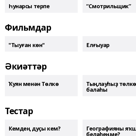
Һунарсы терпе
“Смотрильщик”
Фильмдар
"Тыуған көн"
Елғыуар
Әкиәттәр
Ҡуян менән Төлкө
Тыңлауһыҙ төлк
балаһы
Тестар
Кемдең дуҫы кем?
Географияны яҡ
беләһеңме?