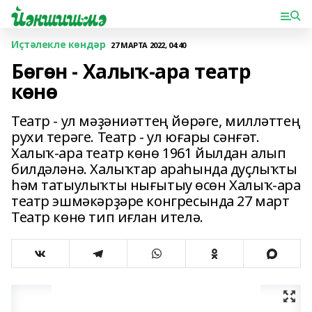
Иҫтәлекле көндәр
27 МАРТА 2022, 04:40
Бөгөн - Халыҡ-ара театр
көнө
Театр - ул мәҙәниәттең йөрәге, милләттең
рухи терәге. Театр - ул юғары сәнғәт.
Халыҡ-ара театр көнө 1961 йылдан алып
билдәләнә. Халыҡтар араһында дуҫлыҡты
һәм татыулыҡты нығытыу өсөн Халыҡ-ара
театр эшмәкәрҙәре конгресында 27 март
Театр көнө тип иғлан ителә.