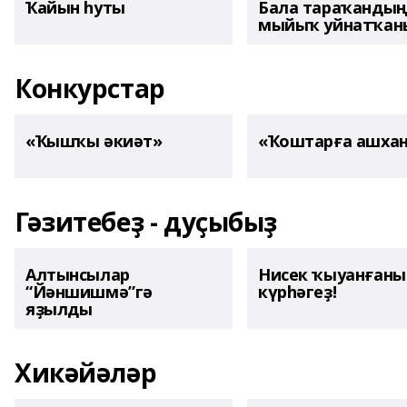
Ҡайын һуты
Бала тараҡанды
мыйыҡ уйнатҡаны
Конкурстар
«Ҡышҡы әкиәт»
«Ҡоштарға ашха
Гәзитебеҙ - дуҫыбыҙ
Алтынсылар
Нисек ҡыуанған
“Йәншишмә”гә
күрһәгеҙ!
яҙылды
Хикәйәләр