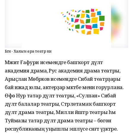
Бөгөн - Халыҡ-ара театр көнө
Мәжит Ғафури исемендәге башҡорт дәүләт
академия драма, Рус академия драма театры,
Арыҫлан Мөбәрәков исемендәге Сибай театрҙары
бай ижад юлы, актерҙар мәктәбе менән ғорурлана.
Өфө Нур татар дәүләт театры, «Сулпан» Сибай
дәүләт балалар театры, Стәрлетамаҡ башҡорт
дәүләт драма театры, Милли йәштәр театры һәм
Туймазы татар дәүләт драма театры – бөгөн
республиканың уңышлы эшләүсе сәнғәт үҙәктәре.