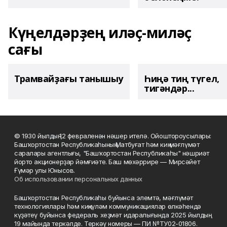
Күңелдәрҙең иләҫ-миләҫ
сағы
Трамвайҙағы танышыу
Һиңә тиң түгел,
тигәндәр...
© 1930 йылдың 12 февраленән нәшер ителә. Ойоштороусылары:
Башҡортостан Республикаһының Матбуғат һәм киң мәғлүмәт
саралары агентлығы, "Башҡортостан Республикаһы" нәшриәт
йорто акционерҙар йәмғиәте. Баш мөхәррире — Мирсәйет
Ғүмәр улы Юнысов.
Об использовании персональных данных
Башҡортостан Республикаһы буйынса элемтә, мәғлүмәт
технологиялары һәм киңкүләм коммуникациялар өлкәһендә
күҙәтеү буйынса федераль хеҙмәт идаралығында 2025 йылдың
19 майында теркәлде. Теркәү номеры — ПИ №ТУ02-01806.