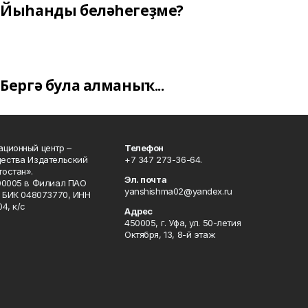
Йыһанды беләһегеҙме?
Бергә була алманыҡ...
ционный центр –
Телефон
щества Издательский
+7 347 273-36-64.
остан».
Эл. почта
00005 в Филиал ПАО
yanshishma02@yandex.ru
, БИК 048073770, ИНН
4, к/с
Адрес
450005, г. Уфа, ул. 50-летия
Октября, 13, 8-й этаж