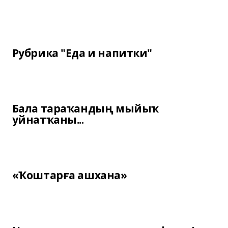
Рубрика "Еда и напитки"
Бала тараҡандың мыйыҡ
уйнатҡаны...
«Ҡоштарға ашхана»