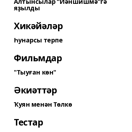
Алтынсылар “Йәншишмә”гә
яҙылды
Хикәйәләр
Һунарсы терпе
Фильмдар
"Тыуған көн"
Әкиәттәр
Ҡуян менән Төлкө
Тестар