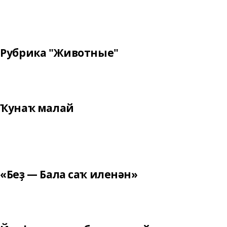
Рубрика "Животные"
Ҡунаҡ малай
«Беҙ — Бала саҡ иленән»