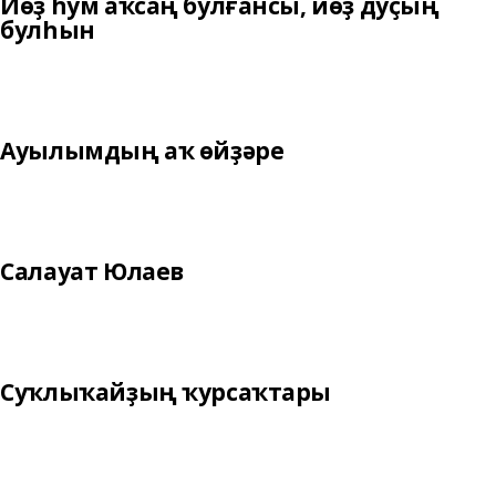
Йөҙ һум аҡсаң булғансы, йөҙ дуҫың
булһын
Ауылымдың аҡ өйҙәре
Салауат Юлаев
Суҡлыҡайҙың ҡурсаҡтары