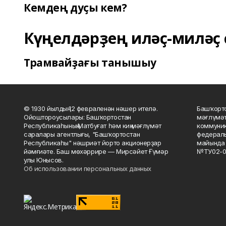
Кемдең дуҫы кем?
Күңелдәрҙең иләҫ-миләҫ 
Трамвайҙағы танышыу
© 1930 йылдың 12 февраленән нәшер ителә.
Башҡорто
Ойоштороусылары: Башҡортостан
мәғлүмәт
Республикаһының Матбуғат һәм киң мәғлүмәт
коммуник
саралары агентлығы, "Башҡортостан
федераль
Республикаһы" нәшриәт йорто акционерҙар
майында 
йәмғиәте. Баш мөхәррире — Мирсәйет Ғүмәр
№ТУ02-0
улы Юнысов.
Об использовании персональных данных