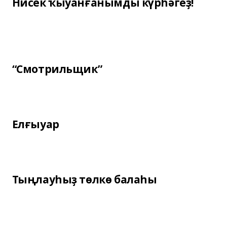
Нисек ҡыуанғанымды күрһәгеҙ!
“Смотрильщик”
Елғыуар
Тыңлауһыҙ төлкө балаһы