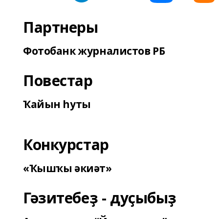
Партнеры
Фотобанк журналистов РБ
Повестар
Ҡайын һуты
Конкурстар
«Ҡышҡы әкиәт»
Гәзитебеҙ - дуҫыбыҙ