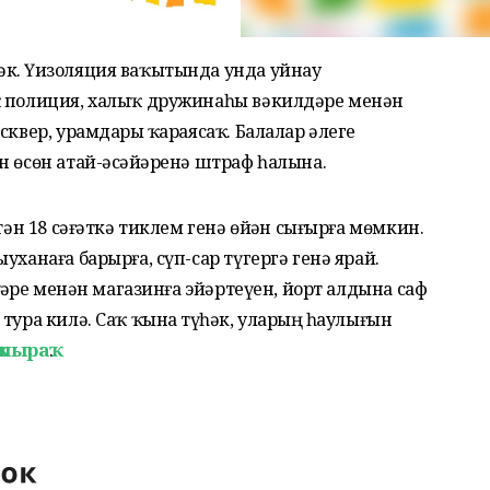
к. Үҙизоляция ваҡытында унда уйнау
ҡ полиция, халыҡ дружинаһы вәкилдәре менән
сквер, урамдарҙы ҡараясаҡ. Балалар әлеге
н өсөн атай-әсәйҙәренә штраф һалына.
тән 18 сәғәткә тиклем генә өйҙән сығырға мөмкин.
уханаға барырға, сүп-сар түгергә генә ярай.
ҙҙәре менән магазинға эйәртеүен, йорт алдына саф
тура килә. Саҡ ҡына түҙһәк, уларҙың һаулығын
шыраҡ
.