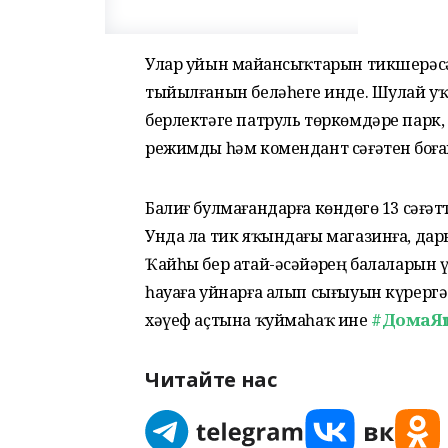
Улар уйын майҙансыҡтарын тикшерәсә
тыйылғанын беләһегеҙ инде. Шулай у
берлектәге патруль төркөмдәре парк, 
режимды һәм комендант сәғәтен боҙға
Балиғ булмағандарға көндөҙгө 13 сәғәт
Унда ла тик яҡындағы магазинға, дары
Ҡайһы бер атай-әсәйҙәрҙең балаларын ү
һауаға уйнарға алып сығыуын күрергә 
#ДомаЯҡ
хәүеф аҫтына ҡуймаһаҡ ине
Читайте нас