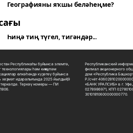
Географияны яҡшы беләһеңме?
сағы
Һиңә тиң түгел, тигәндәр...
стан Республикаһы буйынса элемтә,
Республиканский информа
 технологиялары һәм киңкүләм
филиал акционерного об
ациялар өлкәһендә күҙәтеү буйынса
дом «Республика Башкорт
 хеҙмәт идаралығында 2025 йылдың 19
Р./счёт 406028102000000
теркәлде. Теркәү номеры — ПИ
«БАНК УРАЛСИБ» в г. Уфе
1806.
0278986971, КПП 02780100
30101810600000000770.