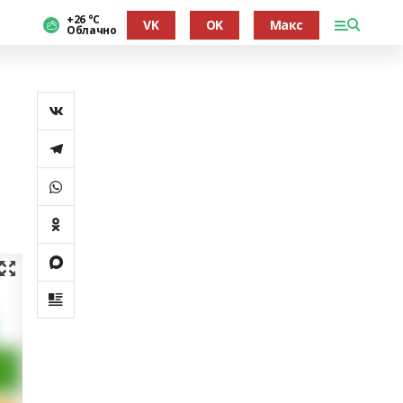
+26 °С
VK
OK
Макс
Облачно