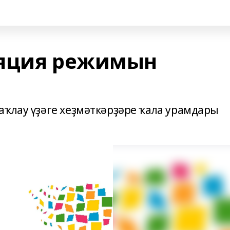
ляция режимын
аҡлау үҙәге хеҙмәткәрҙәре ҡала урамдары