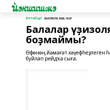
Иғтибар!
20 АПРЕЛЯ 2020, 10:47
Балалар үҙизо
боҙмаймы?
Өфөнөң йәмәғәт хәүефһеҙлеген һ
буйлап рейдҡа сыға.