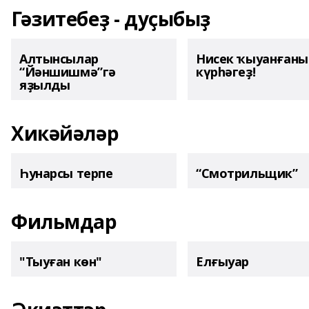
Гәзитебеҙ - дуҫыбыҙ
Алтынсылар
Нисек ҡыуанған
“Йәншишмә”гә
күрһәгеҙ!
яҙылды
Хикәйәләр
Һунарсы терпе
“Смотрильщик”
Фильмдар
"Тыуған көн"
Елғыуар