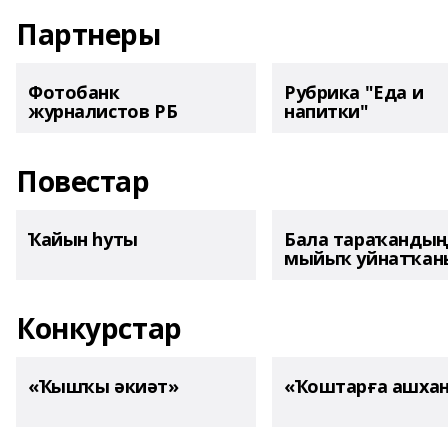
Партнеры
Фотобанк
Рубрика "Еда и
журналистов РБ
напитки"
Повестар
Ҡайын һуты
Бала тараҡанды
мыйыҡ уйнатҡаны
Конкурстар
«Ҡышҡы әкиәт»
«Ҡоштарға ашха