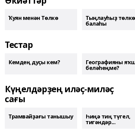
Әкиәттәр
Ҡуян менән Төлкө
Тыңлауһыҙ төлк
балаһы
Тестар
Кемдең дуҫы кем?
Географияны яҡ
беләһеңме?
Күңелдәрҙең иләҫ-миләҫ
сағы
Трамвайҙағы танышыу
Һиңә тиң түгел,
тигәндәр...