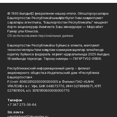
© 1930 йылдың 12 февраленән нәшер ителә. Ойоштороусылары:
Башҡортостан Республикаһының Матбуғат һәм киң мәғлүмәт
саралары агентлығы, "Башҡортостан Республикаһы" нәшриәт
йорто акционерҙар йәмғиәте. Баш мөхәррире — Мирсәйет
Ғүмәр улы Юнысов.
Об использовании персональных данных
Башҡортостан Республикаһы буйынса элемтә, мәғлүмәт
технологиялары һәм киңкүләм коммуникациялар өлкәһендә
күҙәтеү буйынса федераль хеҙмәт идаралығында 2025 йылдың
19 майында теркәлде. Теркәү номеры — ПИ №ТУ02-01806.
Республиканский информационный центр – филиал
акционерного общества Издательский дом «Республика
Башкортостан».
Р./счёт 40602810200000000005 в Филиал ПАО «БАНК
УРАЛСИБ» в г. Уфе, БИК 048073770, ИНН 0278986971, КПП
027801004, к/с 30101810600000000770.
Телефон
+7 347 273-36-64.
Эл. почта
yanshishma02@yandex.ru