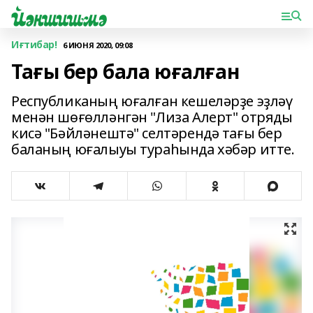
Иғтибар!
6 ИЮНЯ 2020, 09:08
Тағы бер бала юғалған
Республиканың юғалған кешеләрҙе эҙләү
менән шөғөлләнгән "Лиза Алерт" отряды
кисә "Бәйләнештә" селтәрендә тағы бер
баланың юғалыуы тураһында хәбәр итте.