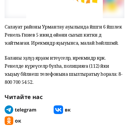
Салауат районы Урмантау ауылында йәшәгән 6 йәшлек
Ренель Ғәниев 5 июндә өйөнән сығып киткән дә
ҡайтмаған. Ирекмәндәр яҙыуынса, малай һөйләшмәй.
Баланы эҙләүҙә ярҙам итеүселәр, ирекмәндәр кәрәк.
Ренелде күреүселәр булһа, полицияға (112) йәки
ҡыҙыу бәйләнеш телефонына шылтыратыу һорала: 8-
800 700 54 52.
Читайте нас