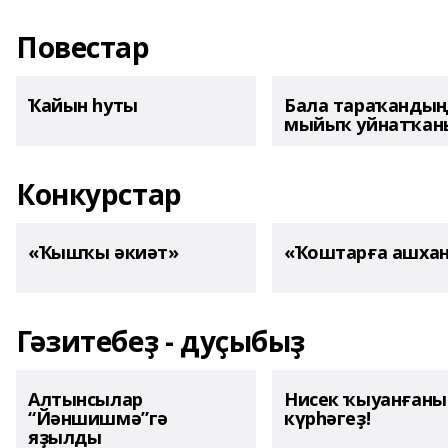
Повестар
Ҡайын һуты
Бала тараҡанды
мыйыҡ уйнатҡаны
Конкурстар
«Ҡышҡы әкиәт»
«Ҡоштарға ашха
Гәзитебеҙ - дуҫыбыҙ
Алтынсылар
Нисек ҡыуанған
“Йәншишмә”гә
күрһәгеҙ!
яҙылды