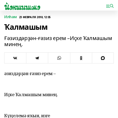
Илһам
23 ФЕВРАЛЯ 2018, 12:05
Ҡалмашым
Ғәзиздәрҙән-ғәзиз ерем –Иҫке Ҡалмашым
минең.
Ғәзиздәрҙән-ғәзиз ерем –
Иҫке Ҡалмашым минең.
Күңелемә яҡын, изге