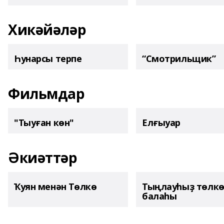
Хикәйәләр
Һунарсы терпе
“Смотрильщик”
Фильмдар
"Тыуған көн"
Елғыуар
Әкиәттәр
Ҡуян менән Төлкө
Тыңлауһыҙ төлк
балаһы