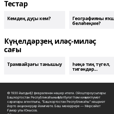
Тестар
Кемдең дуҫы кем?
Географияны яҡ
беләһеңме?
Күңелдәрҙең иләҫ-миләҫ
сағы
Трамвайҙағы танышыу
Һиңә тиң түгел,
тигәндәр...
© 1930 йылдың 12 февраленән нәшер ителә. Ойоштороусылары:
Башҡортостан Республикаһының Матбуғат һәм киң мәғлүмәт
саралары агентлығы, "Башҡортостан Республикаһы" нәшриәт
йорто акционерҙар йәмғиәте. Баш мөхәррире — Мирсәйет
Ғүмәр улы Юнысов.