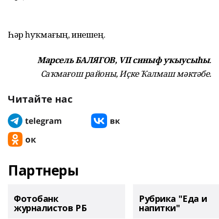
Һәр һуҡмағың, инешең.
Марсель БАЛЯГОВ, VII синыф уҡыусыһы
.
Саҡмағош районы, Иҫке Ҡалмаш мәктәбе.
Читайте нас
Партнеры
Фотобанк
Рубрика "Еда и
журналистов РБ
напитки"