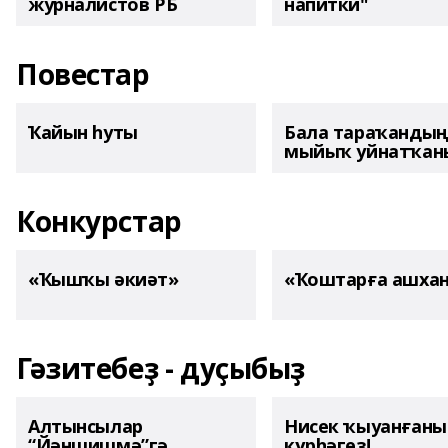
журналистов РБ
напитки"
Повестар
Ҡайын һуты
Бала тараҡанды
мыйыҡ уйнатҡаны
Конкурстар
«Ҡышҡы әкиәт»
«Ҡоштарға ашха
Гәзитебеҙ - дуҫыбыҙ
Алтынсылар
Нисек ҡыуанған
“Йәншишмә”гә
күрһәгеҙ!