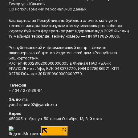
Ғүмәр улы Юнысов.
Об использовании персональных данных
Башҡортостан Республикаһы буйынса элемтә, мәғлүмәт
технологиялары һәм киңкүләм коммуникациялар өлкәһендә
күҙәтеү буйынса федераль хеҙмәт идаралығында 2025 йылдың
19 майында теркәлде. Теркәү номеры — ПИ №ТУ02-01806.
Республиканский информационный центр – филиал
акционерного общества Издательский дом «Республика
Башкортостан».
Р./счёт 40602810200000000005 в Филиал ПАО «БАНК
УРАЛСИБ» в г. Уфе, БИК 048073770, ИНН 0278986971, КПП
027801004, к/с 30101810600000000770.
Телефон
+7 347 273-36-64.
Эл. почта
yanshishma02@yandex.ru
Адрес
450005, г. Уфа, ул. 50-летия Октября, 13, 8-й этаж