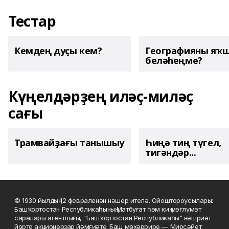
Тестар
Кемдең дуҫы кем?
Географияны яҡ
беләһеңме?
Күңелдәрҙең иләҫ-миләҫ
сағы
Трамвайҙағы танышыу
Һиңә тиң түгел,
тигәндәр...
© 1930 йылдың 12 февраленән нәшер ителә. Ойоштороусылары:
Башҡортостан Республикаһының Матбуғат һәм киң мәғлүмәт
саралары агентлығы, "Башҡортостан Республикаһы" нәшриәт
йорто акционерҙар йәмғиәте. Баш мөхәррире — Мирсәйет