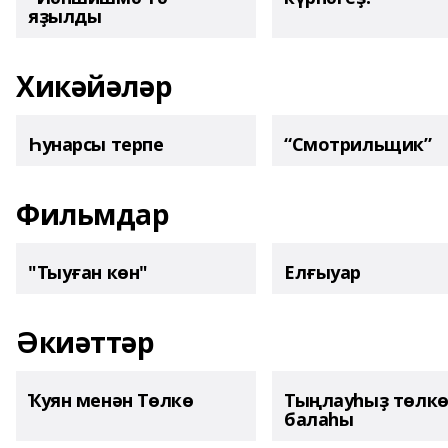
яҙылды
Хикәйәләр
Һунарсы терпе
“Смотрильщик”
Фильмдар
"Тыуған көн"
Елғыуар
Әкиәттәр
Ҡуян менән Төлкө
Тыңлауһыҙ төлк
балаһы