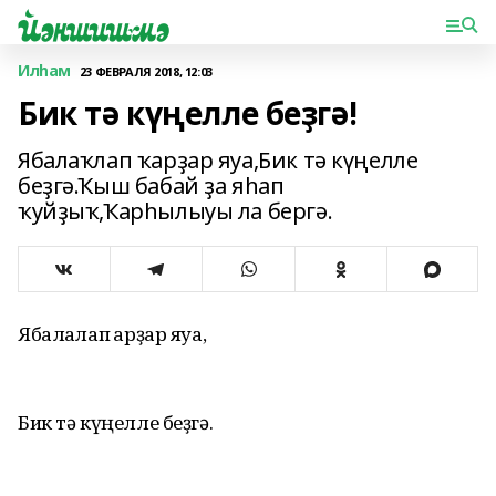
Илһам
23 ФЕВРАЛЯ 2018, 12:03
Бик тә күңелле беҙгә!
Ябалаҡлап ҡарҙар яуа,Бик тә күңелле
беҙгә.Ҡыш бабай ҙа яһап
ҡуйҙыҡ,Ҡарһылыуы ла бергә.
Ябалаҡлап ҡарҙар яуа,
Бик тә күңелле беҙгә.