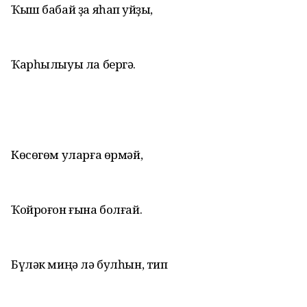
Ҡыш бабай ҙа яһап ҡуйҙыҡ,
Ҡарһылыуы ла бергә.
Көсөгөм уларға өрмәй,
Ҡойроғон ғына болғай.
Бүләк миңә лә булһын, тип