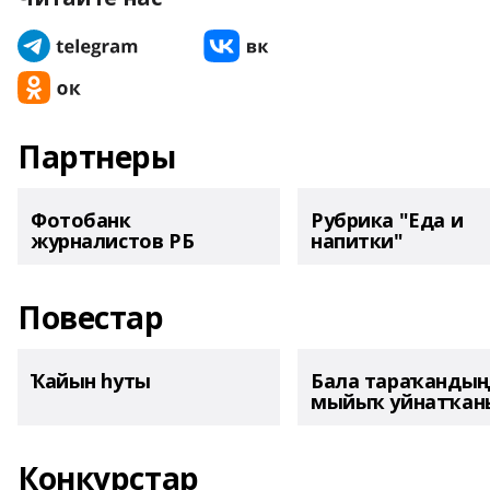
Партнеры
Фотобанк
Рубрика "Еда и
журналистов РБ
напитки"
Повестар
Ҡайын һуты
Бала тараҡанды
мыйыҡ уйнатҡаны
Конкурстар