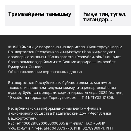
Трамвайҙағы танышыу
Һиңә тиң түгел,
тигәндәр...
© 1930 йылдың 12 февраленән нәшер ителә. Ойоштороусылары:
Башҡортостан Республикаһының Матбуғат һәм киң мәғлүмәт
саралары агентлығы, "Башҡортостан Республикаһы" нәшриәт
йорто акционерҙар йәмғиәте. Баш мөхәррире — Мирсәйет
Ғүмәр улы Юнысов.
Об использовании персональных данных
Башҡортостан Республикаһы буйынса элемтә, мәғлүмәт
технологиялары һәм киңкүләм коммуникациялар өлкәһендә
күҙәтеү буйынса федераль хеҙмәт идаралығында 2025 йылдың
19 майында теркәлде. Теркәү номеры — ПИ №ТУ02-01806.
Республиканский информационный центр – филиал
акционерного общества Издательский дом «Республика
Башкортостан».
Р./счёт 40602810200000000005 в Филиал ПАО «БАНК
УРАЛСИБ» в г. Уфе, БИК 048073770, ИНН 0278986971, КПП