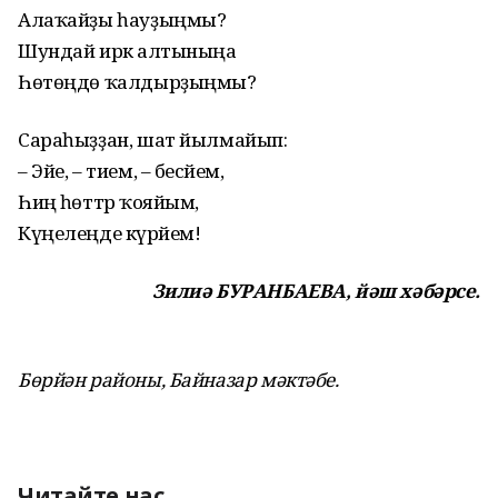
Алаҡайҙы һауҙыңмы?
Шундай иркә алтыныңа
Һөтөңдө ҡалдырҙыңмы?
Сараһыҙҙан, шат йылмайып:
– Эйе, – тием, – бесәйем,
Һиңә һөттәр ҡояйым,
Күңелеңде күрәйем!
Зилиә БУРАНБАЕВА, йәш хәбәрсе.
Бөрйән районы, Байназар мәктәбе.
Читайте нас