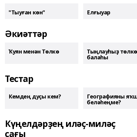
"Тыуған көн"
Елғыуар
Әкиәттәр
Ҡуян менән Төлкө
Тыңлауһыҙ төлк
балаһы
Тестар
Кемдең дуҫы кем?
Географияны яҡ
беләһеңме?
Күңелдәрҙең иләҫ-миләҫ
сағы