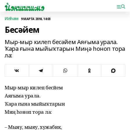
Илһам
9 МАРТА 2018, 14:03
Бесәйем
Мыр-мыр килеп бесәйем Аяғыма урала.
Ҡара ғына мыйыҡтарын Миңә һоноп тора
ла:
Мыр-мыр килеп бесәйем
Аяғыма урала.
Ҡара ғына мыйыҡтарын
Миңә һоноп тора ла:
– Мыяу, мыяу, хужабикә,