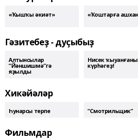
«Ҡышҡы әкиәт»
«Ҡоштарға ашха
Гәзитебеҙ - дуҫыбыҙ
Алтынсылар
Нисек ҡыуанған
“Йәншишмә”гә
күрһәгеҙ!
яҙылды
Хикәйәләр
Һунарсы терпе
“Смотрильщик”
Фильмдар