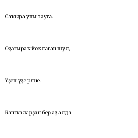
Саҡыра уны тауға.
Оҙағыраҡ йоҡлаған шул,
Үҙен-үҙе әрләне.
Башҡаларҙан бер аҙ алда