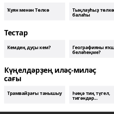
Ҡуян менән Төлкө
Тыңлауһыҙ төлк
балаһы
Тестар
Кемдең дуҫы кем?
Географияны яҡ
беләһеңме?
Күңелдәрҙең иләҫ-миләҫ
сағы
Трамвайҙағы танышыу
Һиңә тиң түгел,
тигәндәр...