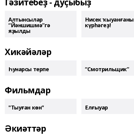
Гәзитебеҙ - дуҫыбыҙ
Алтынсылар
Нисек ҡыуанған
“Йәншишмә”гә
күрһәгеҙ!
яҙылды
Хикәйәләр
Һунарсы терпе
“Смотрильщик”
Фильмдар
"Тыуған көн"
Елғыуар
Әкиәттәр