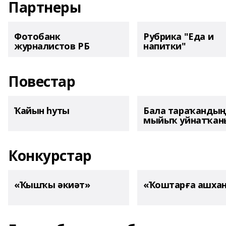
Партнеры
Фотобанк
Рубрика "Еда и
журналистов РБ
напитки"
Повестар
Ҡайын һуты
Бала тараҡанды
мыйыҡ уйнатҡаны
Конкурстар
«Ҡышҡы әкиәт»
«Ҡоштарға ашха