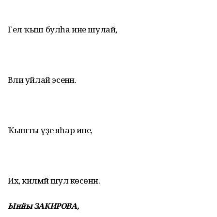
Гел ҡыш булһа ине шулай,
Вәли уйлай эсенән.
Ҡышты үҙе яһар ине,
Их, килмәй шул көсөнән.
Ынйы ЗАКИРОВА,