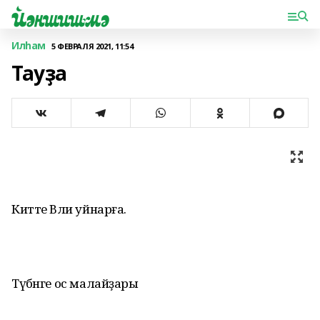
Илһам
5 ФЕВРАЛЯ 2021, 11:54
Тауҙа
Китте Вәли уйнарға.
Түбәнге ос малайҙары