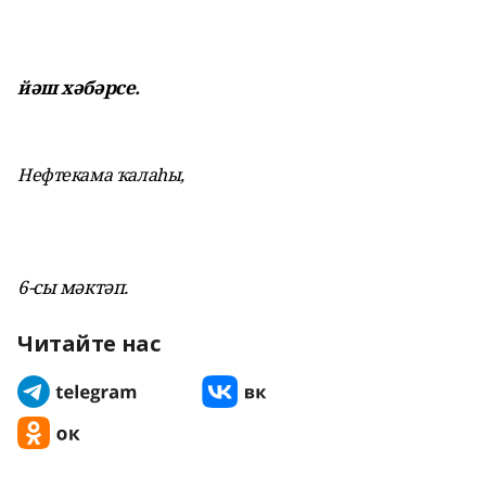
йәш хәбәрсе.
Нефтекама ҡалаһы,
6-сы мәктәп.
Читайте нас