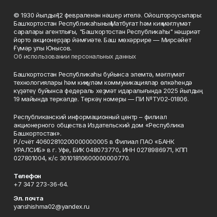
© 1930 йылдың 12 февраленән нәшер ителә. Ойоштороусылары:
Башҡортостан Республикаһының Матбуғат һәм киң мәғлүмәт
саралары агентлығы, "Башҡортостан Республикаһы" нәшриәт
йорто акционерҙар йәмғиәте. Баш мөхәррире — Мирсәйет
Ғүмәр улы Юнысов.
Об использовании персональных данных
Башҡортостан Республикаһы буйынса элемтә, мәғлүмәт
технологиялары һәм киңкүләм коммуникациялар өлкәһендә
күҙәтеү буйынса федераль хеҙмәт идаралығында 2025 йылдың
19 майында теркәлде. Теркәү номеры — ПИ №ТУ02-01806.
Республиканский информационный центр – филиал
акционерного общества Издательский дом «Республика
Башкортостан».
Р./счёт 40602810200000000005 в Филиал ПАО «БАНК
УРАЛСИБ» в г. Уфе, БИК 048073770, ИНН 0278986971, КПП
027801004, к/с 30101810600000000770.
Телефон
+7 347 273-36-64.
Эл. почта
yanshishma02@yandex.ru