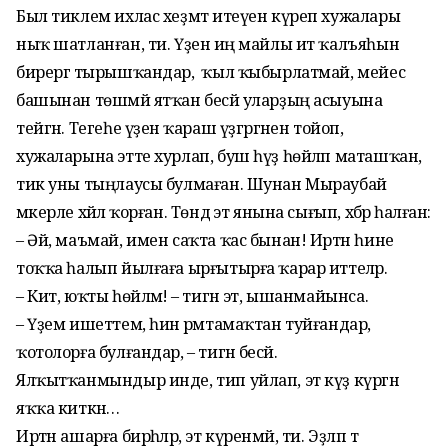
Был тиклем ихлас хеҙмәт итеүен күреп хужалары
ныҡ шатланған, ти. Үҙенә иң майлы ит ҡалъяһын
бирергә тырыш­ҡандар, ә ҡыл ҡыбырлатмай, мейес
башынан төшмәй ятҡан бесәй уларҙың асыуына
тейгән. Тегеһе үҙенә ҡараш үҙгәргәнен тойоп,
хужаларына этте хурлап, буш һүҙ һөйләп маташҡан,
тик уны тыңлаусы булмаған. Шунан Мыраубай
мәкерле хәйлә ҡор­ған. Төндә эт янына сығып, хәбәр һалған:
– Әй, маъмай, имен саҡта ҡас бынан! Иртән һине
тоҡҡа һалып йылғаға ырғытырға ҡарар иттеләр.
– Кит, юҡты һөйләмә! – тигән эт, ышанмайынса.
– Үҙем ишеттем, һин әрәмтамаҡтан туйғандар,
ҡотолорға булғандар, – тигән бесәй.
Ялҡытҡанмындыр инде, тип уйлап, эт күҙ күргән
яҡҡа киткән…
Иртән ашарға бирһәләр, эт күренмәй, ти. Эҙләп тә