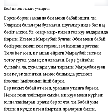
Бесәй нисек аҡылға ултырған
Борон-борон заманда әбей менән бабай йәшәгән, ти.
Улар­ҙың балалары булмаған, шуғалыр инде бөтә наҙ
бесәйгә эләккән. Ул «мыр-мыр» килеп гел күҙ алдарында
йөрөгән. Исеме лә Мыраубай булған. Әбей менән бабай
бесәйҙәрен көйләп кенә торған, гел һыйпап ярат­ҡан.
Тәмле һөт эсеп, ит ашап өй­рәнгән Мыраубай сысҡан
тотоу түгел, уны иҫкә лә алмаған. Бер ҙә файҙаһы
булмаһа ла, хужалары уны тиргәмәгән. Мыраубай үҙен
хан кеүек хис иткән, мейес башында рәхәтләнеп
йоҡлап, һыйланып йәшәй биргән.
Бер ваҡыт бабай ат егеп, урманға утынға барған.
Йөгөн тейәп ҡайтырға сыҡһа, ни күҙе менән күрһен:
юлда ҡанһырап, яралы бер эт ята, ти. Бабай уны
йәлләгән дә күлдәк итәген йыртып, яраларын бәйләгән,