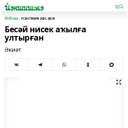
Илһам
7 СЕНТЯБРЯ 2021, 09:15
Бесәй нисек аҡылға
ултырған
Әкиәт