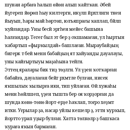
шунан арбаға һалып өйөнә алып ҡайт­ҡан. Әбей
йүгереп йөрөп һыу килтергән, икәүләп йәрәхәтләнгән тәнен
йыуып, һары май һөртөп, юлъяпрағы ҡаплап, бәйләп
ҡуйғандар. Уны бесәй эргәһенә мейес башына
һалғандар. Тегегә был эт бер ҙә оҡшамаған, ул һыртын
ҡабартып «фырҡылдай» башлаған. Мыраубайҙың
бигерәк тә әбей менән бабайҙың ят хайуанды дауалауы,
уны ҡайғыртыуы маҙа­һына тейгән.
Эттең яралары бик тиҙ төҙәлгән. Ул үҙен ҡотҡарған
бабайға, дауалаған әбейгә рәхмәтле бул­ған, нисек
яҡшылыҡ ҡылырға икән, тип уйлаған. Өй хужаһы
менән һөйләшеп, үҙенә тышта бер оя ҡорҙорған да
шунда көнө-төнө йорт-ерҙе һаҡлап, тоғро хеҙмәт
иткән. Уғрылар ҙа, насар уйлы кешеләр ҙә, эттән ҡурҡып,
йортто урап уҙыр булған. Хатта төлкөләр ҙә баш­ҡаса
ҡураға яҡын бармаған.