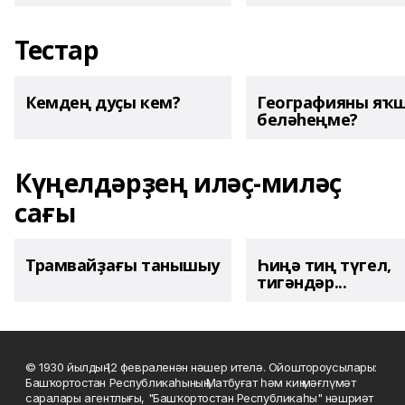
Тестар
Кемдең дуҫы кем?
Географияны яҡ
беләһеңме?
Күңелдәрҙең иләҫ-миләҫ
сағы
Трамвайҙағы танышыу
Һиңә тиң түгел,
тигәндәр...
© 1930 йылдың 12 февраленән нәшер ителә. Ойоштороусылары:
Башҡортостан Республикаһының Матбуғат һәм киң мәғлүмәт
саралары агентлығы, "Башҡортостан Республикаһы" нәшриәт