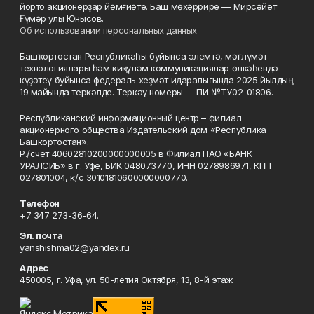
йорто акционерҙар йәмғиәте. Баш мөхәррире — Мирсәйет
Ғүмәр улы Юнысов.
Об использовании персональных данных
Башҡортостан Республикаһы буйынса элемтә, мәғлүмәт
технологиялары һәм киңкүләм коммуникациялар өлкәһендә
күҙәтеү буйынса федераль хеҙмәт идаралығында 2025 йылдың
19 майында теркәлде. Теркәү номеры — ПИ №ТУ02-01806.
Республиканский информационный центр – филиал
акционерного общества Издательский дом «Республика
Башкортостан».
Р./счёт 40602810200000000005 в Филиал ПАО «БАНК
УРАЛСИБ» в г. Уфе, БИК 048073770, ИНН 0278986971, КПП
027801004, к/с 30101810600000000770.
Телефон
+7 347 273-36-64.
Эл. почта
yanshishma02@yandex.ru
Адрес
450005, г. Уфа, ул. 50-летия Октября, 13, 8-й этаж