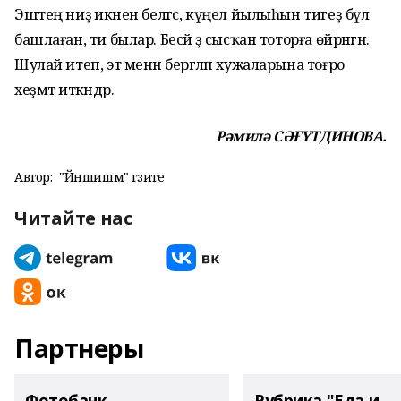
Эштең ниҙә икәнен белгәс, күңел йылыһын тигеҙ бүлә
башлаған, ти былар. Бесәй ҙә сыс­ҡан тоторға өйрәнгән.
Шулай итеп, эт менән бергәләп хужаларына тоғро
хеҙмәт иткәндәр.
Рәмилә СӘҒҮТДИНОВА.
Автор:
"Йәншишмә" гәзите
Читайте нас
Партнеры
Фотобанк
Рубрика "Еда и