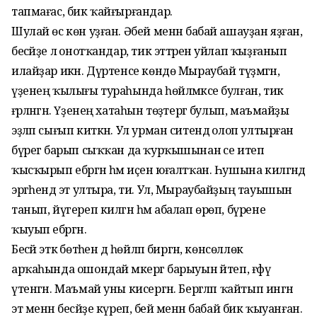
тапмағас, бик ҡайғырғандар.
Шулай өс көн уҙған. Әбей менән бабай ашауҙан яҙған,
бесәйҙе лә онотҡандар, тик эттәрен уйлап ҡыҙғанып
илайҙар икән. Дүртенсе көндө Мыраубай түҙмәгән,
үҙенең ҡылығы тураһында һөйләмәксе булған, тик
ғәрләнгән. Үҙенең хатаһын төҙәтергә булып, маъмай­ҙы
эҙләп сығып киткән. Ул урман ситендә олоп ултырған
бүрегә барып сыҡҡан да ҡурҡышынан әсе итеп
ҡысҡырып ебәргән һәм иҫен юғалтҡан. Һушына килгәндә
эргәһендә эт ултыра, ти. Ул, Мыраубайҙың тауышын
танып, йүгереп килгән һәм абалап өрөп, бүрене
ҡыуып ебәргән.
Бесәй эткә бөтәһен дә һөйләп биргән, көнсөллөк
арҡаһында ошондай мәкергә барыуын әйтеп, ғәфү
үтенгән. Маъмай уны кисергән. Бергәләп ҡайтып ингән
эт менән бесәйҙе күреп, әбей менән бабай бик ҡыуанған.