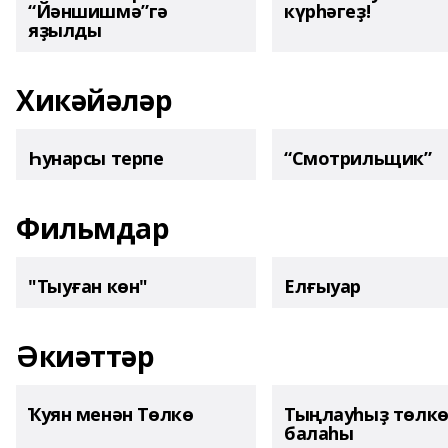
“Йәншишмә”гә
күрһәгеҙ!
яҙылды
Хикәйәләр
Һунарсы терпе
“Смотрильщик”
Фильмдар
"Тыуған көн"
Елғыуар
Әкиәттәр
Ҡуян менән Төлкө
Тыңлауһыҙ төлк
балаһы