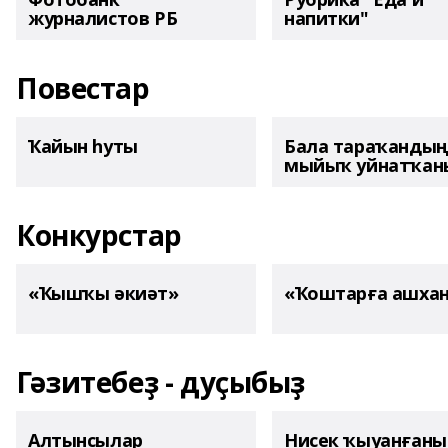
журналистов РБ
напитки"
Повестар
Ҡайын һуты
Бала тараҡанды
мыйыҡ уйнатҡаны
Конкурстар
«Ҡышҡы әкиәт»
«Ҡоштарға ашха
Гәзитебеҙ - дуҫыбыҙ
Алтынсылар
Нисек ҡыуанған