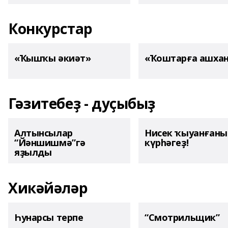
Конкурстар
«Ҡышҡы әкиәт»
«Ҡоштарға ашха
Гәзитебеҙ - дуҫыбыҙ
Алтынсылар
Нисек ҡыуанған
“Йәншишмә”гә
күрһәгеҙ!
яҙылды
Хикәйәләр
Һунарсы терпе
“Смотрильщик”