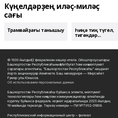
Күңелдәрҙең иләҫ-миләҫ
сағы
Трамвайҙағы танышыу
Һиңә тиң түгел,
тигәндәр...
© 1930 йылдың 12 февраленән нәшер ителә. Ойоштороусылары:
Башҡортостан Республикаһының Матбуғат һәм киң мәғлүмәт
саралары агентлығы, "Башҡортостан Республикаһы" нәшриәт
йорто акционерҙар йәмғиәте. Баш мөхәррире — Мирсәйет
Ғүмәр улы Юнысов.
Об использовании персональных данных
Башҡортостан Республикаһы буйынса элемтә, мәғлүмәт
технологиялары һәм киңкүләм коммуникациялар өлкәһендә
күҙәтеү буйынса федераль хеҙмәт идаралығында 2025 йылдың
19 майында теркәлде. Теркәү номеры — ПИ №ТУ02-01806.
Республиканский информационный центр – филиал