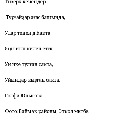
Тиҙерәк кейендерә.
Турғайҙар ағас башында,
Улар төнөн дә һаҡта.
Яңы йыл килеп етәсәк
Ун ике тулған саҡта,
Уйындар ҡыҙған саҡта.
Гөлфиә Юнысова.
Фото: Баймаҡ районы, Этҡол мәктәбе.