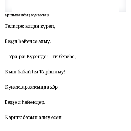
Ҡаршылайбыҙ ҡунаҡтар
Теләктәре: алдан күреп,
Беҙҙән һөйөнсө алыу.
– Ура-ра! Күренде! – ти береһе, –
Ҡыш бабай һәм Ҡарһылыу!
Ҡунаҡтар хаҡында хәбәр
Беҙҙе лә һөйөндөрә.
Ҡаршы барып алыу өсөн