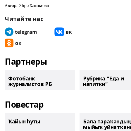
Автор:
Зөһрә Хәкимова
Читайте нас
Партнеры
Фотобанк
Рубрика "Еда и
журналистов РБ
напитки"
Повестар
Ҡайын һуты
Бала тараҡанды
мыйыҡ уйнатҡаны