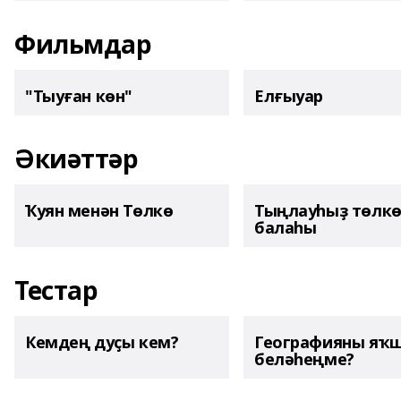
Фильмдар
"Тыуған көн"
Елғыуар
Әкиәттәр
Ҡуян менән Төлкө
Тыңлауһыҙ төлк
балаһы
Тестар
Кемдең дуҫы кем?
Географияны яҡ
беләһеңме?