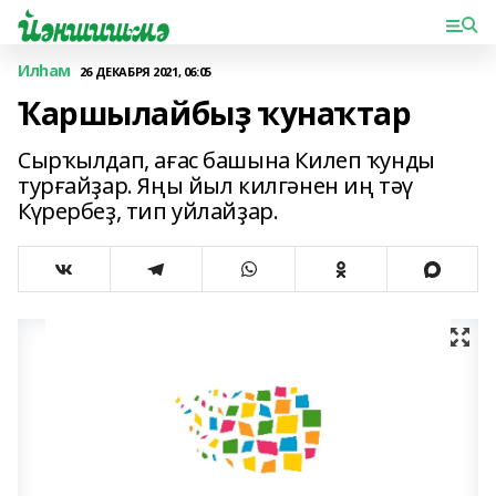
Илһам
26 ДЕКАБРЯ 2021, 06:05
Ҡаршылайбыҙ ҡунаҡтар
Сырҡылдап, ағас башына Килеп ҡунды
турғайҙар. Яңы йыл килгәнен иң тәү
Күрербеҙ, тип уйлайҙар.