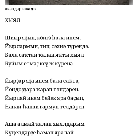
Өлкәндәр ижады
ХЫЯЛ
Шиғыр яҙып, көйгә һала инем,
Йырлармын, тип, сәхнә түрендә.
Бала саҡтан ҡалған яҡты хыял
Буйым етмәҫ кеүек күренә.
Йырҙар яҙа инем бала саҡта,
Йондоҙҙарға ҡарап төндәрен.
Йырлай инем бейек ярға баҫып,
Һанай-һанай гармун телдәрен.
Аша алмай ҡалған хыялдарым
Күңелдәрҙе һаман яралай.