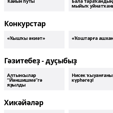
Ҡайын һуты
Бала тараҡанды
мыйыҡ уйнатҡаны
Конкурстар
«Ҡышҡы әкиәт»
«Ҡоштарға ашха
Гәзитебеҙ - дуҫыбыҙ
Алтынсылар
Нисек ҡыуанған
“Йәншишмә”гә
күрһәгеҙ!
яҙылды
Хикәйәләр