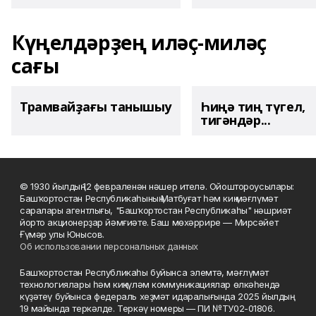
Күңелдәрҙең иләҫ-миләҫ
сағы
Трамвайҙағы танышыу
Һиңә тиң түгел,
тигәндәр...
© 1930 йылдың 12 февраленән нәшер ителә. Ойоштороусылары:
Башҡортостан Республикаһының Матбуғат һәм киң мәғлүмәт
саралары агентлығы, "Башҡортостан Республикаһы" нәшриәт
йорто акционерҙар йәмғиәте. Баш мөхәррире — Мирсәйет
Ғүмәр улы Юнысов.
Об использовании персональных данных
Башҡортостан Республикаһы буйынса элемтә, мәғлүмәт
технологиялары һәм киңкүләм коммуникациялар өлкәһендә
күҙәтеү буйынса федераль хеҙмәт идаралығында 2025 йылдың
19 майында теркәлде. Теркәү номеры — ПИ №ТУ02-01806.