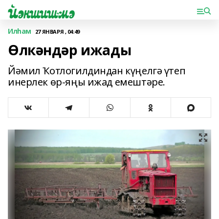
Илһам
27 ЯНВАРЯ , 04:49
Өлкәндәр ижады
Йәмил Ҡотлогилдиндан күңелгә үтеп
инерлек өр-яңы ижад емештәре.