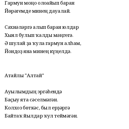
Гармун моңо олоғайып барған
Йөрәгемде минең дауалай.
Сәхнәләргә алып барған юлдар
Хыял булып ҡалды мәңгегә.
Ә шулай ҙа ҡулға гармун алһам,
Йондоҙ яна минең күңелдә.
Атайлы "Алтай"
Ауылымдың эргәһендә
Баҫыу ята сәселмәгән.
Колхоз бөткәс, был ерҙәргә
Байтаҡ йылдар ҡул теймәгән.