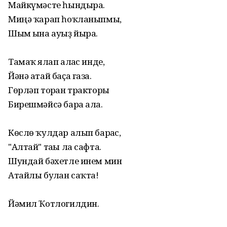
Майкүмәсте һындыра.
Миңә ҡарап һоҡланыпмы,
Шым ғына ауыҙ йыра.
Тамаҡ ялғап алғас инде,
Йәнә атай баҫа газға.
Гөрләп торған тракторы
Бирешмәйсә бара алға.
Көслө ҡулдар алып барғас,
"Алтай" тағы ла сафта.
Шундай бәхетле инем мин
Атайлы булған саҡта!
Йәмил Ҡотлогилдин.