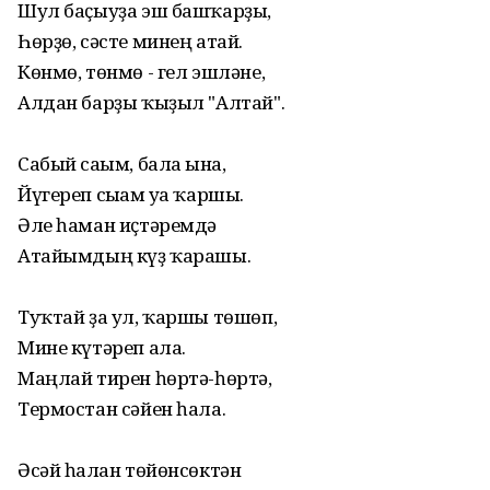
Шул баҫыуҙа эш башҡарҙы,
Һөрҙө, сәсте минең атай.
Көнмө, төнмө - гел эшләне,
Алдан барҙы ҡыҙыл "Алтай".
Сабый сағым, бала ғына,
Йүгереп сығам уға ҡаршы.
Әле һаман иҫтәремдә
Атайымдың күҙ ҡарашы.
Туҡтай ҙа ул, ҡаршы төшөп,
Мине күтәреп ала.
Маңлай тирен һөртә-һөртә,
Термостан сәйен һала.
Әсәй һалған төйөнсөктән