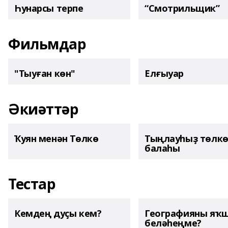
Һунарсы терпе
“Смотрильщик”
Фильмдар
"Тыуған көн"
Елғыуар
Әкиәттәр
Ҡуян менән Төлкө
Тыңлауһыҙ төлк
балаһы
Тестар
Кемдең дуҫы кем?
Географияны яҡ
беләһеңме?