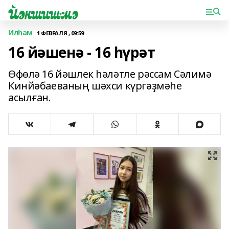
Илһам
1 ФЕВРАЛЯ , 09:59
16 йәшенә - 16 һүрәт
Өфөлә 16 йәшлек һәләтле рәссам Сәлимә
Кинйәбаеваның шәхси күргәҙмәһе
асылған.