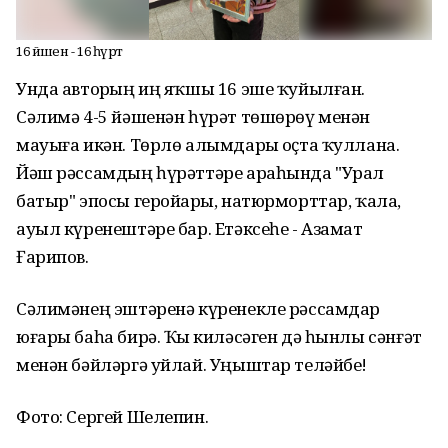
16 йәшенә - 16 һүрәт
Унда авторҙың иң яҡшы 16 эше ҡуйылған.
Сәлимә 4-5 йәшенән һүрәт төшөрөү менән
мауыға икән. Төрлө алымдарҙы оҫта ҡуллана.
Йәш рәссамдың һүрәттәре араһында "Урал
батыр" эпосы геройҙары, натюрморттар, ҡала,
ауыл күренештәре бар. Етәксеһе - Азамат
Ғарипов.
Сәлимәнең эштәренә күренекле рәссамдар
юғары баһа бирә. Ҡыҙ киләсәген дә һынлы сәнғәт
менән бәйләргә уйлай. Уңыштар теләйбеҙ!
Фото: Cергей Шелепин.