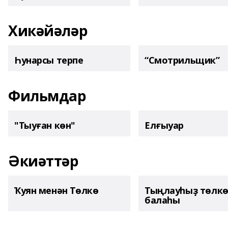
Хикәйәләр
Һунарсы терпе
“Смотрильщик”
Фильмдар
"Тыуған көн"
Елғыуар
Әкиәттәр
Ҡуян менән Төлкө
Тыңлауһыҙ төлк
балаһы