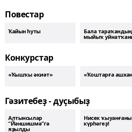
Повестар
Ҡайын һуты
Бала тараҡанды
мыйыҡ уйнатҡаны
Конкурстар
«Ҡышҡы әкиәт»
«Ҡоштарға ашха
Гәзитебеҙ - дуҫыбыҙ
Алтынсылар
Нисек ҡыуанған
“Йәншишмә”гә
күрһәгеҙ!
яҙылды