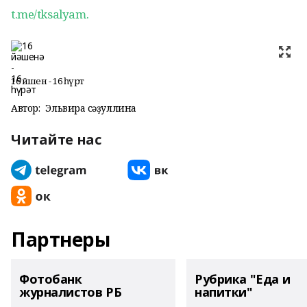
t.me/tksalyam.
16 йәшенә - 16 һүрәт
Автор:
Эльвира Әсәҙуллина
Читайте нас
Партнеры
Фотобанк
Рубрика "Еда и
журналистов РБ
напитки"