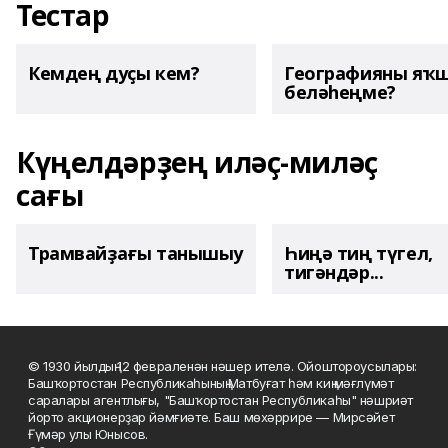
Тестар
Кемдең дуҫы кем?
Географияны яҡ
беләһеңме?
Күңелдәрҙең иләҫ-миләҫ
сағы
Трамвайҙағы танышыу
Һиңә тиң түгел,
тигәндәр...
© 1930 йылдың 12 февраленән нәшер ителә. Ойоштороусылары:
Башҡортостан Республикаһының Матбуғат һәм киң мәғлүмәт
саралары агентлығы, "Башҡортостан Республикаһы" нәшриәт
йорто акционерҙар йәмғиәте. Баш мөхәррире — Мирсәйет
Ғүмәр улы Юнысов.