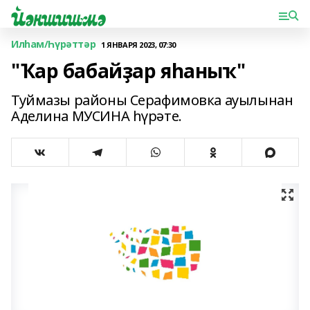
Илһам/Һүрәттәр
1 ЯНВАРЯ 2023, 07:30
"Ҡар бабайҙар яһаныҡ"
Туймазы районы Серафимовка ауылынан
Аделина МУСИНА һүрәте.