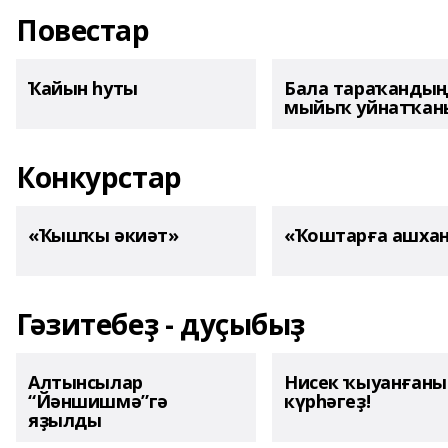
Повестар
Ҡайын һуты
Бала тараҡанды
мыйыҡ уйнатҡаны
Конкурстар
«Ҡышҡы әкиәт»
«Ҡоштарға ашха
Гәзитебеҙ - дуҫыбыҙ
Алтынсылар
Нисек ҡыуанған
“Йәншишмә”гә
күрһәгеҙ!
яҙылды