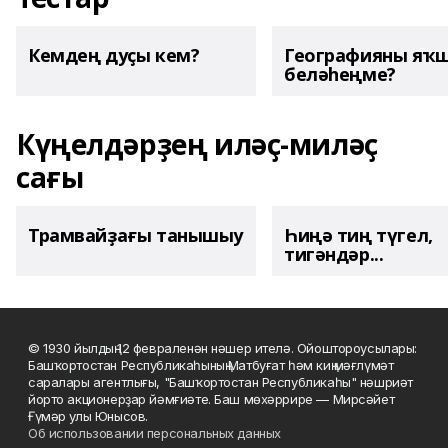
Кемдең дуҫы кем?
Географияны яҡ
беләһеңме?
Күңелдәрҙең иләҫ-миләҫ
сағы
Трамвайҙағы танышыу
Һиңә тиң түгел,
тигәндәр...
© 1930 йылдың 12 февраленән нәшер ителә. Ойоштороусылары:
Башҡортостан Республикаһының Матбуғат һәм киң мәғлүмәт
саралары агентлығы, "Башҡортостан Республикаһы" нәшриәт
йорто акционерҙар йәмғиәте. Баш мөхәррире — Мирсәйет
Ғүмәр улы Юнысов.
Об использовании персональных данных