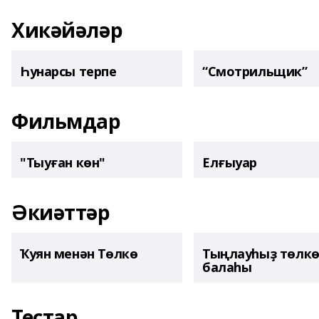
Хикәйәләр
Һунарсы терпе
“Смотрильщик”
Фильмдар
"Тыуған көн"
Елғыуар
Әкиәттәр
Ҡуян менән Төлкө
Тыңлауһыҙ төлк
балаһы
Тестар