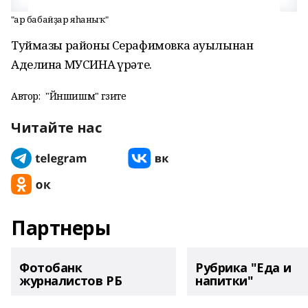
"Ҡар бабайҙар яһаныҡ"
Туймазы районы Серафимовка ауылынан
Аделина МУСИНА һүрәте.
Автор:
"Йәншишмә" гәзите
Читайте нас
Партнеры
Фотобанк
Рубрика "Еда и
журналистов РБ
напитки"