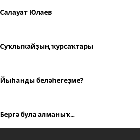
Салауат Юлаев
Суҡлыҡайҙың ҡурсаҡтары
Йыһанды беләһегеҙме?
Бергә була алманыҡ...