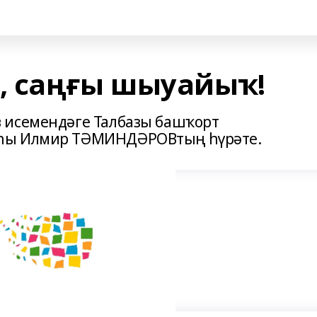
, саңғы шыуайыҡ!
 исемендәге Талбазы башҡорт
ыһы Илмир ТӘМИНДӘРОВтың һүрәте.