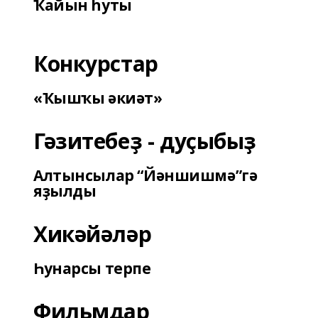
Ҡайын һуты
Конкурстар
«Ҡышҡы әкиәт»
Гәзитебеҙ - дуҫыбыҙ
Алтынсылар “Йәншишмә”гә
яҙылды
Хикәйәләр
Һунарсы терпе
Фильмдар