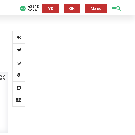
+29 °С
VK
OK
Макс
Ясно