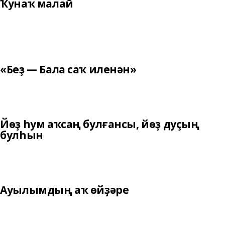
Ҡунаҡ малай
«Беҙ — Бала саҡ иленән»
Йөҙ һум аҡсаң булғансы, йөҙ дуҫың
булһын
Ауылымдың аҡ өйҙәре