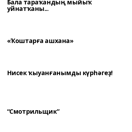
Бала тараҡандың мыйыҡ
уйнатҡаны...
«Ҡоштарға ашхана»
Нисек ҡыуанғанымды күрһәгеҙ!
“Смотрильщик”