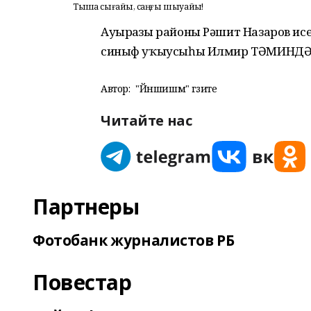
Тышҡа сығайыҡ, саңғы шыуайыҡ!
Ауырғазы районы Рәшит Назаров ис
синыф уҡыусыһы Илмир ТӘМИНДӘР
Автор:
"Йәншишмә" гәзите
Читайте нас
Партнеры
Фотобанк журналистов РБ
Повестар