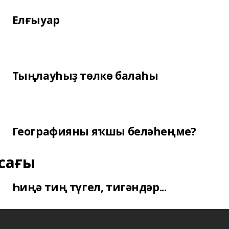
Елғыуар
Тыңлауһыҙ төлкө балаһы
Географияны яҡшы беләһеңме?
сағы
Һиңә тиң түгел, тигәндәр...