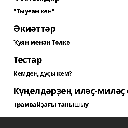
"Тыуған көн"
Әкиәттәр
Ҡуян менән Төлкө
Тестар
Кемдең дуҫы кем?
Күңелдәрҙең иләҫ-миләҫ 
Трамвайҙағы танышыу