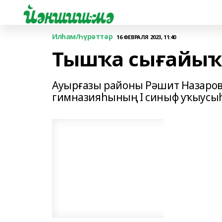
Илһам/Һүрәттәр
16 ФЕВРАЛЯ 2023, 11:40
Тышҡа сығайыҡ
Ауырғазы районы Рәшит Назаров
гимназияһының I синыф уҡыус