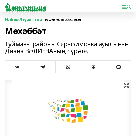
Илһам/Һүрәттәр
19 ФЕВРАЛЯ 2023, 10:30
Мөхәббәт
Туймазы районы Серафимовка ауылынан
Диана ВӘЛИЕВАның һүрәте.