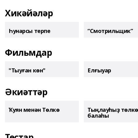
Хикәйәләр
Һунарсы терпе
“Смотрильщик”
Фильмдар
"Тыуған көн"
Елғыуар
Әкиәттәр
Ҡуян менән Төлкө
Тыңлауһыҙ төлк
балаһы
Тестар