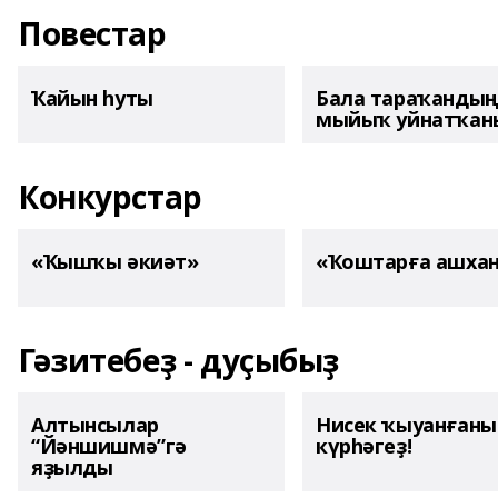
Повестар
Ҡайын һуты
Бала тараҡанды
мыйыҡ уйнатҡаны
Конкурстар
«Ҡышҡы әкиәт»
«Ҡоштарға ашха
Гәзитебеҙ - дуҫыбыҙ
Алтынсылар
Нисек ҡыуанған
“Йәншишмә”гә
күрһәгеҙ!
яҙылды