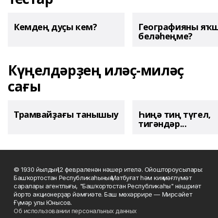
Кемдең дуҫы кем?
Географияны яҡ
беләһеңме?
Күңелдәрҙең иләҫ-миләҫ
сағы
Трамвайҙағы танышыу
Һиңә тиң түгел,
тигәндәр...
© 1930 йылдың 12 февраленән нәшер ителә. Ойоштороусылары:
Башҡортостан Республикаһының Матбуғат һәм киң мәғлүмәт
саралары агентлығы, "Башҡортостан Республикаһы" нәшриәт
йорто акционерҙар йәмғиәте. Баш мөхәррире — Мирсәйет
Ғүмәр улы Юнысов.
Об использовании персональных данных