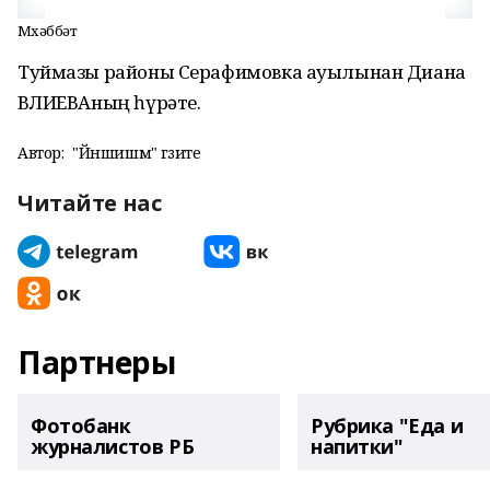
Мөхәббәт
Туймазы районы Серафимовка ауылынан Диана
ВӘЛИЕВАның һүрәте.
Автор:
"Йәншишмә" гәзите
Читайте нас
Партнеры
Фотобанк
Рубрика "Еда и
журналистов РБ
напитки"