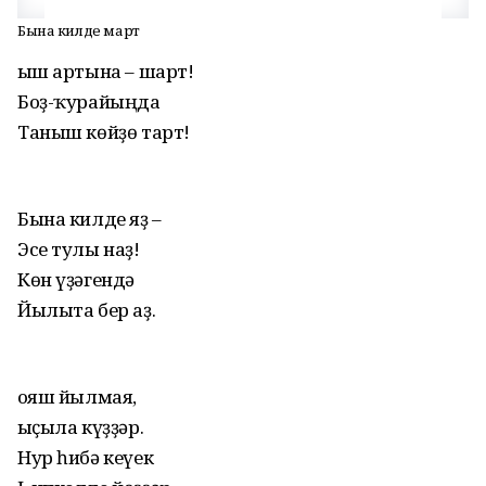
Бына килде март
Ҡыш артына – шарт!
Боҙ-ҡурайыңда
Таныш көйҙө тарт!
Бына килде яҙ –
Эсе тулы наҙ!
Көн үҙәгендә
Йылыта бер аҙ.
Ҡояш йылмая,
Ҡыҫыла күҙҙәр.
Нур һибә кеүек