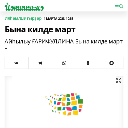
Илһам/Шиғырҙар
1 МАРТА 2023, 10:35
Бына килде март
Айһылыу ҒАРИФУЛЛИНА Бына килде март
–