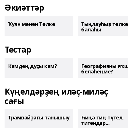
Әкиәттәр
Ҡуян менән Төлкө
Тыңлауһыҙ төлк
балаһы
Тестар
Кемдең дуҫы кем?
Географияны яҡ
беләһеңме?
Күңелдәрҙең иләҫ-миләҫ
сағы
Трамвайҙағы танышыу
Һиңә тиң түгел,
тигәндәр...