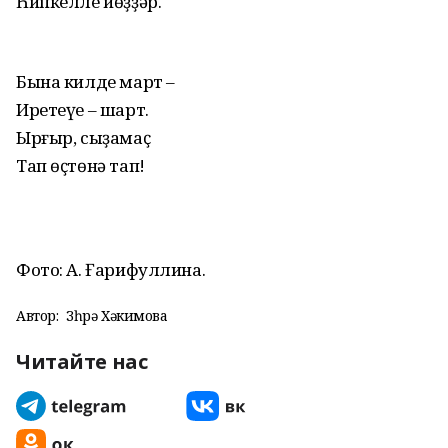
Һипкелле йөҙҙәр.
Бына килде март –
Иретеүе – шарт.
Ырғыр, сыҙамаҫ
Тап өҫтөнә тап!
Фото: А. Ғарифуллина.
Автор:
Зөһрә Хәкимова
Читайте нас