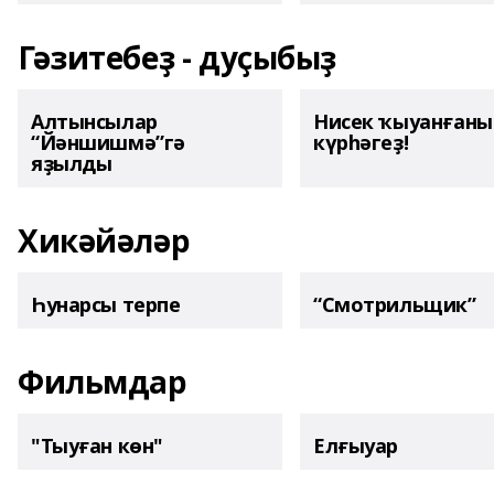
Гәзитебеҙ - дуҫыбыҙ
Алтынсылар
Нисек ҡыуанған
“Йәншишмә”гә
күрһәгеҙ!
яҙылды
Хикәйәләр
Һунарсы терпе
“Смотрильщик”
Фильмдар
"Тыуған көн"
Елғыуар