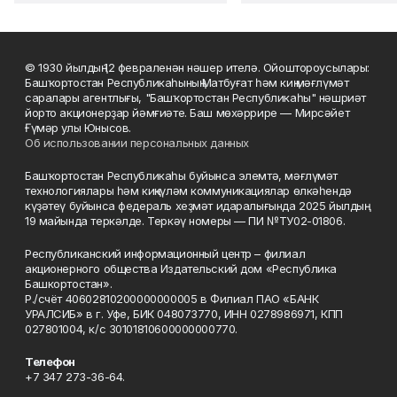
© 1930 йылдың 12 февраленән нәшер ителә. Ойоштороусылары:
Башҡортостан Республикаһының Матбуғат һәм киң мәғлүмәт
саралары агентлығы, "Башҡортостан Республикаһы" нәшриәт
йорто акционерҙар йәмғиәте. Баш мөхәррире — Мирсәйет
Ғүмәр улы Юнысов.
Об использовании персональных данных
Башҡортостан Республикаһы буйынса элемтә, мәғлүмәт
технологиялары һәм киңкүләм коммуникациялар өлкәһендә
күҙәтеү буйынса федераль хеҙмәт идаралығында 2025 йылдың
19 майында теркәлде. Теркәү номеры — ПИ №ТУ02-01806.
Республиканский информационный центр – филиал
акционерного общества Издательский дом «Республика
Башкортостан».
Р./счёт 40602810200000000005 в Филиал ПАО «БАНК
УРАЛСИБ» в г. Уфе, БИК 048073770, ИНН 0278986971, КПП
027801004, к/с 30101810600000000770.
Телефон
+7 347 273-36-64.