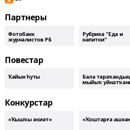
Партнеры
Фотобанк
Рубрика "Еда и
журналистов РБ
напитки"
Повестар
Ҡайын һуты
Бала тараҡанды
мыйыҡ уйнатҡаны
Конкурстар
«Ҡышҡы әкиәт»
«Ҡоштарға ашха