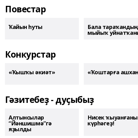
Повестар
Ҡайын һуты
Бала тараҡанды
мыйыҡ уйнатҡаны
Конкурстар
«Ҡышҡы әкиәт»
«Ҡоштарға ашха
Гәзитебеҙ - дуҫыбыҙ
Алтынсылар
Нисек ҡыуанған
“Йәншишмә”гә
күрһәгеҙ!
яҙылды