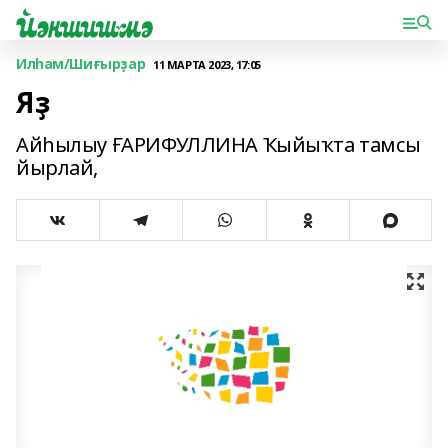
Илһам/Шиғырҙар
11 МАРТА 2023, 17:05
Яҙ
Айһылыу ҒАРИФУЛЛИНА Ҡыйыҡта тамсы
йырлай,