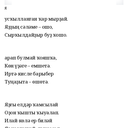
Яҙ
Ҡусҡылланған ҡар мырҙай.
Яҙҙың сәләме – ошо,
Сырҡылдайҙыр буҙ ҡошо.
Ҡарап булмай ҡояшҡа,
Көн үҙәге – емшетә.
Иртә-кисле барыбер
Туңаҙыта – өшөтә.
Яҙғы елдәр ҡамсылай
Оҙон ҡышты ҡыуалап.
Илай-көлә ер биләй