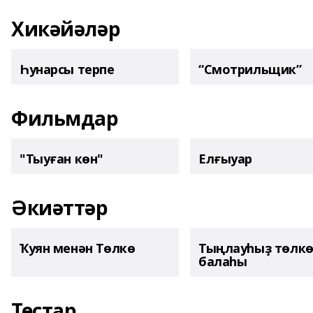
Хикәйәләр
Һунарсы терпе
“Смотрильщик”
Фильмдар
"Тыуған көн"
Елғыуар
Әкиәттәр
Ҡуян менән Төлкө
Тыңлауһыҙ төлк
балаһы
Тестар