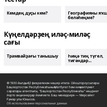
Кемдең дуҫы кем?
Географияны яҡ
беләһеңме?
Күңелдәрҙең иләҫ-миләҫ
сағы
Трамвайҙағы танышыу
Һиңә тиң түгел,
тигәндәр...
© 1930 йылдың 12 февраленән нәшер ителә. Ойоштороусылары:
Башҡортостан Республикаһының Матбуғат һәм киң мәғлүмәт
саралары агентлығы, "Башҡортостан Республикаһы" нәшриәт
йорто акционерҙар йәмғиәте. Баш мөхәррире — Мирсәйет
Ғүмәр улы Юнысов.
Об использовании персональных данных