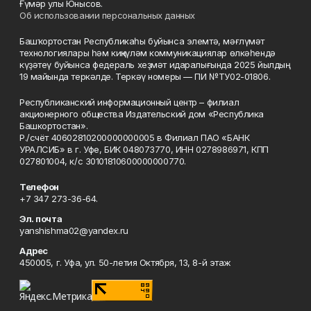
Ғүмәр улы Юнысов.
Об использовании персональных данных
Башҡортостан Республикаһы буйынса элемтә, мәғлүмәт
технологиялары һәм киңкүләм коммуникациялар өлкәһендә
күҙәтеү буйынса федераль хеҙмәт идаралығында 2025 йылдың
19 майында теркәлде. Теркәү номеры — ПИ №ТУ02-01806.
Республиканский информационный центр – филиал
акционерного общества Издательский дом «Республика
Башкортостан».
Р./счёт 40602810200000000005 в Филиал ПАО «БАНК
УРАЛСИБ» в г. Уфе, БИК 048073770, ИНН 0278986971, КПП
027801004, к/с 30101810600000000770.
Телефон
+7 347 273-36-64.
Эл. почта
yanshishma02@yandex.ru
Адрес
450005, г. Уфа, ул. 50-летия Октября, 13, 8-й этаж