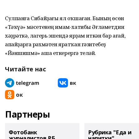
Сулпанға Сибайҙағы ял оҡшаған. Бының өсөн
«Тәҡүә» мәсетенең имам-хатибы Әғләметдин
хәҙрәткә, лагерь эшендә ярҙам иткән бар ағай,
апай­ҙарға рәхмәтен яратҡан гәзитебеҙ
«Йәншишмә» аша еткерергә теләй.
Читайте нас
Партнеры
Фотобанк
Рубрика "Еда и
журналистов РБ
напитки"