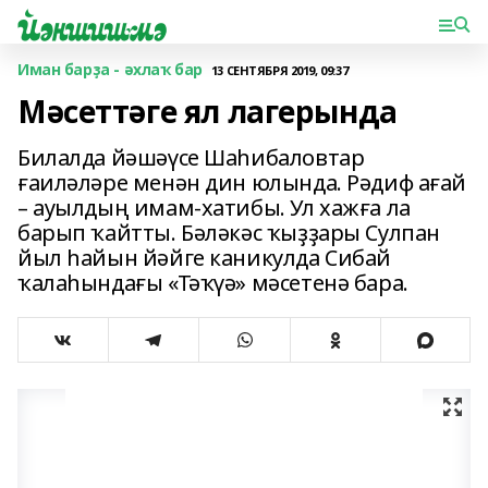
Иман барҙа - әхлаҡ бар
13 СЕНТЯБРЯ 2019, 09:37
Мәсеттәге ял лагерында
Билалда йәшәүсе Шаһибаловтар
ғаиләләре менән дин юлында. Рәдиф ағай
– ауылдың имам-хатибы. Ул хажға ла
барып ҡайтты. Бәләкәс ҡыҙҙары Сулпан
йыл һайын йәйге каникулда Сибай
ҡалаһындағы «Тәҡүә» мәсетенә бара.