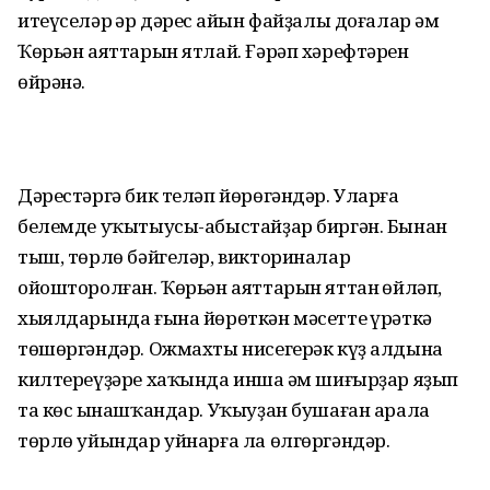
итеүселәр һәр дәрес һайын файҙалы доғалар һәм
Ҡөрьән аяттарын ятлай. Ғәрәп хәрефтәрен
өйрәнә.
Дәрестәргә бик теләп йөрөгәндәр. Уларға
белемде уҡытыусы-абыстайҙар биргән. Бынан
тыш, төрлө бәйгеләр, викториналар
ойошторолған. Ҡөрьән аяттарын яттан һөйләп,
хыялдарында ғына йөрөткән мәсетте һүрәткә
төшөргәндәр. Ожмахты нисегерәк күҙ алдына
килтереүҙәре хаҡында инша һәм шиғырҙар яҙып
та көс һынашҡандар. Уҡыуҙан бушаған арала
төрлө уйындар уйнарға ла өлгөргәндәр.