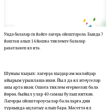
Унда балалар өсөн йәйге лагерь ойошторола. Бында 7
йәштән алып 14 йәшкә тиклемге балалар
рәхәтләнеп ял итә.
Шуныһы ҡыҙыҡ: лагерҙа ҡыҙҙар һәм малайҙар
айырым урынлаша икән. Йыл да ял итеүселәр
һаны арта икән. Ошоға тиклем егермеләп бала
йөрөһә, быйыл улар 40 самаһы булып киткән.
Лагерҙы ойоштороусылар балаларға дин
тураһында аңлатыу алып бара. Мәсеттә ял