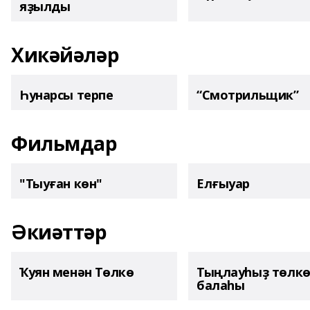
яҙылды
Хикәйәләр
Һунарсы терпе
“Смотрильщик”
Фильмдар
"Тыуған көн"
Елғыуар
Әкиәттәр
Ҡуян менән Төлкө
Тыңлауһыҙ төлк
балаһы