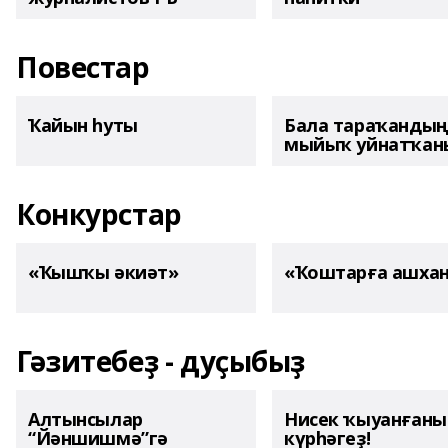
Повестар
Ҡайын һуты
Бала тараҡанды
мыйыҡ уйнатҡаны
Конкурстар
«Ҡышҡы әкиәт»
«Ҡоштарға ашха
Гәзитебеҙ - дуҫыбыҙ
Алтынсылар
Нисек ҡыуанған
“Йәншишмә”гә
күрһәгеҙ!