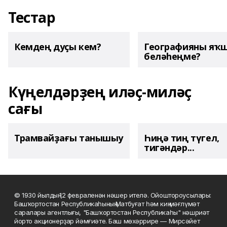
Тестар
Кемдең дуҫы кем?
Географияны яҡ
беләһеңме?
Күңелдәрҙең иләҫ-миләҫ
сағы
Трамвайҙағы танышыу
Һиңә тиң түгел,
тигәндәр...
© 1930 йылдың 12 февраленән нәшер ителә. Ойоштороусылары:
Башҡортостан Республикаһының Матбуғат һәм киң мәғлүмәт
саралары агентлығы, "Башҡортостан Республикаһы" нәшриәт
йорто акционерҙар йәмғиәте. Баш мөхәррире — Мирсәйет