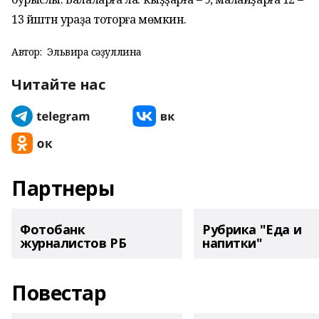
13 йәштән ураҙа тоторға мөмкин.
Автор:
Эльвира Әсәҙуллина
Читайте нас
Партнеры
Фотобанк
Рубрика "Еда и
журналистов РБ
напитки"
Повестар