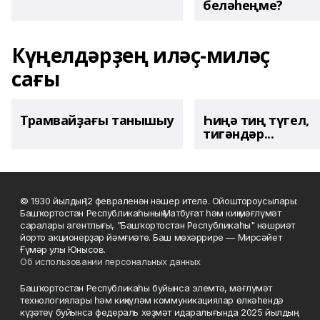
беләһеңме?
Күңелдәрҙең иләҫ-миләҫ
сағы
Трамвайҙағы танышыу
Һиңә тиң түгел,
тигәндәр...
© 1930 йылдың 12 февраленән нәшер ителә. Ойоштороусылары:
Башҡортостан Республикаһының Матбуғат һәм киң мәғлүмәт
саралары агентлығы, "Башҡортостан Республикаһы" нәшриәт
йорто акционерҙар йәмғиәте. Баш мөхәррире — Мирсәйет
Ғүмәр улы Юнысов.
Об использовании персональных данных
Башҡортостан Республикаһы буйынса элемтә, мәғлүмәт
технологиялары һәм киңкүләм коммуникациялар өлкәһендә
күҙәтеү буйынса федераль хеҙмәт идаралығында 2025 йылдың