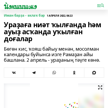
Иман барҙа - әхлаҡ бар
1 АПРЕЛЯ 2022, 06:22
Ураҙаға ниәт ҡылғанда һәм
ауыҙ асҡанда уҡылған
доғалар
Бөгөн кис, ҡояш байыу менән, мосолман
календары буйынса изге Рамаҙан айы
башлана. 2 апрель - ураҙаның тәүге көнө.