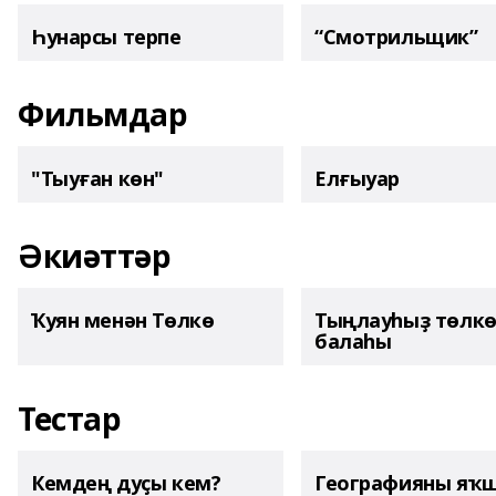
Һунарсы терпе
“Смотрильщик”
Фильмдар
"Тыуған көн"
Елғыуар
Әкиәттәр
Ҡуян менән Төлкө
Тыңлауһыҙ төлк
балаһы
Тестар
Кемдең дуҫы кем?
Географияны яҡ