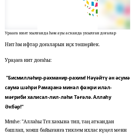
Ураҙаға ниәт ҡылғанда һәм ауыҙ асҡанда уҡылған доғалар
Ниәт һәм ифтар доғаларын иҫкә төшөрәйек.
Ураҙаға ниәт доғаһы:
"Бисмилләһир-рәхманир-рахим! Нәүәйтү ән әсумә
саумә шәһри Рамаҙанә минәл фәжри иләл-
мәғриби халисәл-лил-ләһи Тәғәлә. Аллаһу
Әкбәр!"
Мәғәнәһе: "Аллаһы Тәғәлә хаҡына тип, таң атҡандан
башлап, ҡояш байығанға тиклем ихлас күңел менән