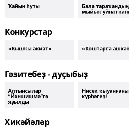
Ҡайын һуты
Бала тараҡанды
мыйыҡ уйнатҡаны
Конкурстар
«Ҡышҡы әкиәт»
«Ҡоштарға ашха
Гәзитебеҙ - дуҫыбыҙ
Алтынсылар
Нисек ҡыуанған
“Йәншишмә”гә
күрһәгеҙ!
яҙылды
Хикәйәләр