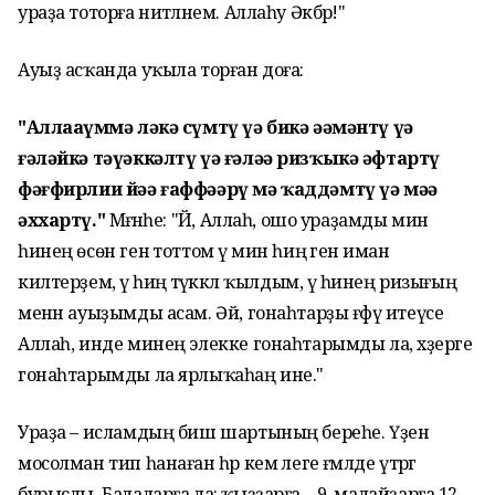
ураҙа тоторға ниәтләнем. Аллаһу Әкбәр!"
Ауыҙ асҡанда уҡыла торған доға:
"Аллааһүммә ләкә сүмтү үә бикә әәмәнтү үә
ғәләйкә тәүәккәлтү үә ғәләә ризҡыкә әфтартү
фәғфирлии йәә ғаффәәрү мә ҡаддәмтү үә мәә
әххартү."
Мәғәнәһе:
"Йә, Аллаһ, ошо ураҙамды мин
һинең өсөн генә тоттом үә мин һиңә генә иман
килтерҙем, үә һиңә тәүәккәл ҡылдым, үә һинең ризығың
менән ауыҙымды асам. Әй, гонаһтарҙы ғәфү итеүсе
Аллаһ, инде минең элекке гонаһтарымды ла, хәҙерге
гонаһтарымды ла ярлыҡаһаң ине."
Ураҙа – исламдың биш шарты­ның береһе. Үҙен
мосолман тип һанаған һәр кем әлеге ғәмәлде үтәргә
бурыслы. Балаларға ла: ҡыҙҙарға – 9, малайҙарға 12 –