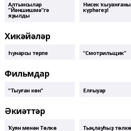
Алтынсылар
Нисек ҡыуанған
“Йәншишмә”гә
күрһәгеҙ!
яҙылды
Хикәйәләр
Һунарсы терпе
“Смотрильщик”
Фильмдар
"Тыуған көн"
Елғыуар
Әкиәттәр
Ҡуян менән Төлкө
Тыңлауһыҙ төлк