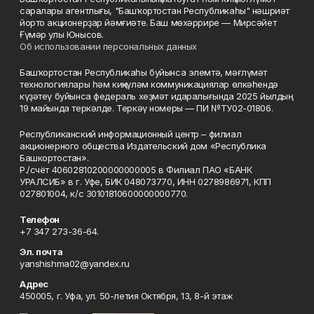
саралары агентлығы, "Башҡортостан Республикаһы" нәшриәт
йорто акционерҙар йәмғиәте. Баш мөхәррире — Мирсәйет
Ғүмәр улы Юнысов.
Об использовании персональных данных
Башҡортостан Республикаһы буйынса элемтә, мәғлүмәт
технологиялары һәм киңкүләм коммуникациялар өлкәһендә
күҙәтеү буйынса федераль хеҙмәт идаралығында 2025 йылдың
19 майында теркәлде. Теркәү номеры — ПИ №ТУ02-01806.
Республиканский информационный центр – филиал
акционерного общества Издательский дом «Республика
Башкортостан».
Р./счёт 40602810200000000005 в Филиал ПАО «БАНК
УРАЛСИБ» в г. Уфе, БИК 048073770, ИНН 0278986971, КПП
027801004, к/с 30101810600000000770.
Телефон
+7 347 273-36-64.
Эл. почта
yanshishma02@yandex.ru
Адрес
450005, г. Уфа, ул. 50-летия Октября, 13, 8-й этаж