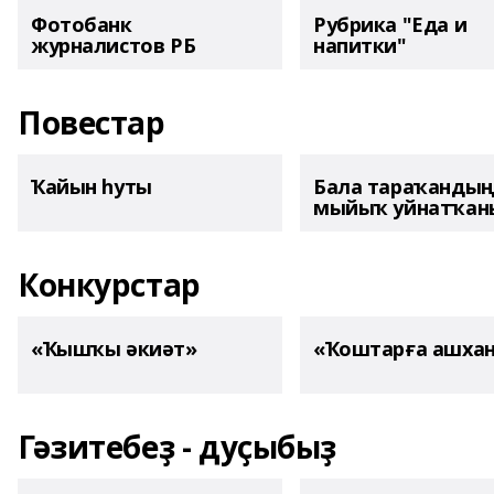
Фотобанк
Рубрика "Еда и
журналистов РБ
напитки"
Повестар
Ҡайын һуты
Бала тараҡанды
мыйыҡ уйнатҡаны
Конкурстар
«Ҡышҡы әкиәт»
«Ҡоштарға ашха
Гәзитебеҙ - дуҫыбыҙ