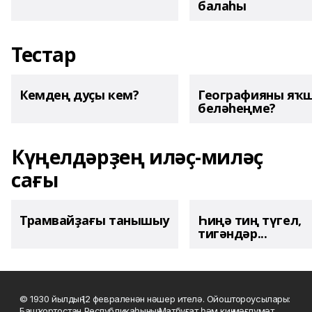
балаһы
Тестар
Кемдең дуҫы кем?
Географияны яҡ
беләһеңме?
Күңелдәрҙең иләҫ-миләҫ
сағы
Трамвайҙағы танышыу
Һиңә тиң түгел,
тигәндәр...
© 1930 йылдың 12 февраленән нәшер ителә. Ойоштороусылары:
Башҡортостан Республикаһының Матбуғат һәм киң мәғлүмәт