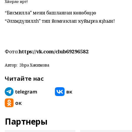
Хәйерле иртә!
“Бисмилла” менән башланған көнөбөҙҙө
“Әлхәмдүлилләһ” тип йомғаҡлап ҡуйырға яҙһын!
Фото:
https://vk.com/club69296582
Автор:
Зөһрә Хәкимова
Читайте нас
Партнеры