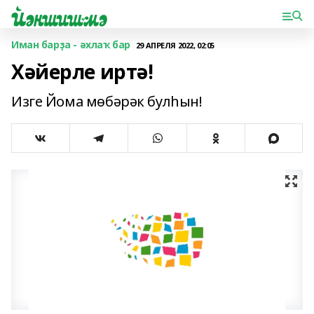
Иман барҙа - әхлаҡ бар
29 АПРЕЛЯ 2022, 02:05
Хәйерле иртә!
Изге Йома мөбәрәк булһын!