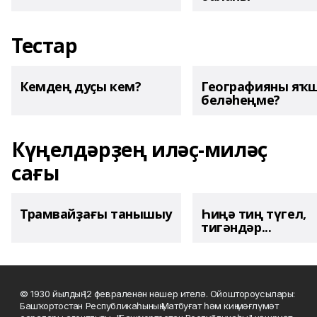
Тестар
Кемдең дуҫы кем?
Географияны яҡ
беләһеңме?
Күңелдәрҙең иләҫ-миләҫ
сағы
Трамвайҙағы танышыу
Һиңә тиң түгел,
тигәндәр...
© 1930 йылдың 12 февраленән нәшер ителә. Ойоштороусылары:
Башҡортостан Республикаһының Матбуғат һәм киң мәғлүмәт