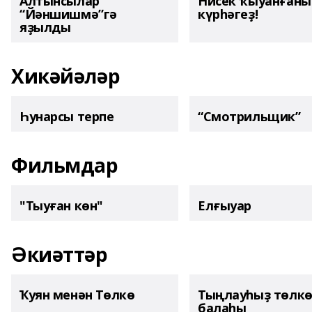
Алтынсылар
Нисек ҡыуанған
“Йәншишмә”гә
күрһәгеҙ!
яҙылды
Хикәйәләр
Һунарсы терпе
“Смотрильщик”
Фильмдар
"Тыуған көн"
Елғыуар
Әкиәттәр
Ҡуян менән Төлкө
Тыңлауһыҙ төлк
балаһы