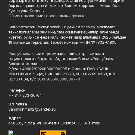
саралары агентлығы, "Башҡортостан Республикаһы" нәшриәт
йорто акционерҙар йәмғиәте. Баш мөхәррире — Мирсәйет
Ғүмәр улы Юнысов.
Об использовании персональных данных
Башҡортостан Республикаһы буйынса элемтә, мәғлүмәт
технологиялары һәм киңкүләм коммуникациялар өлкәһендә
күҙәтеү буйынса федераль хеҙмәт идаралығында 2025 йылдың
19 майында теркәлде. Теркәү номеры — ПИ №ТУ02-01806.
Республиканский информационный центр – филиал
акционерного общества Издательский дом «Республика
Башкортостан».
Р./счёт 40602810200000000005 в Филиал ПАО «БАНК
УРАЛСИБ» в г. Уфе, БИК 048073770, ИНН 0278986971, КПП
027801004, к/с 30101810600000000770.
Телефон
+7 347 273-36-64.
Эл. почта
yanshishma02@yandex.ru
Адрес
450005, г. Уфа, ул. 50-летия Октября, 13, 8-й этаж