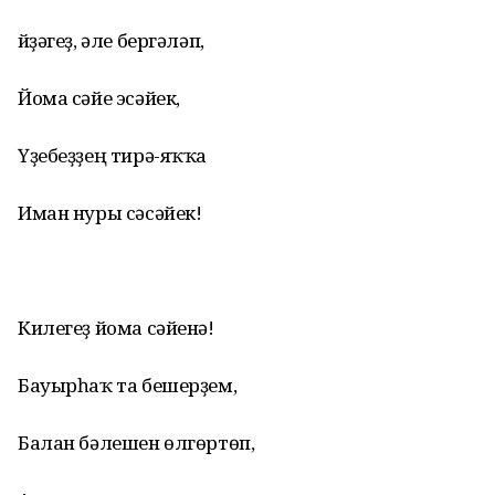
Әйҙәгеҙ, әле бергәләп,
Йома сәйе эсәйек,
Үҙебеҙҙең тирә-яҡҡа
Иман нуры сәсәйек!
Килегеҙ йома сәйенә!
Бауырһаҡ та бешерҙем,
Балан бәлешен өлгөртөп,