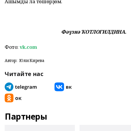
Ашымды ла төшөрҙөм.
Фәүзиә ҠОТЛОГИЛДИНА.
Фото:
vk.com
Автор:
Юлиә Кирәева
Читайте нас
Партнеры