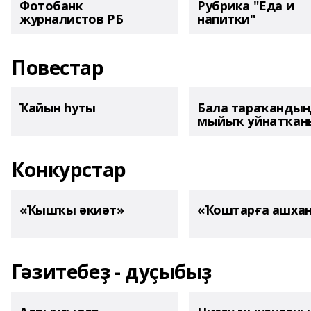
Фотобанк
Рубрика "Еда и
журналистов РБ
напитки"
Повестар
Ҡайын һуты
Бала тараҡанды
мыйыҡ уйнатҡаны
Конкурстар
«Ҡышҡы әкиәт»
«Ҡоштарға ашха
Гәзитебеҙ - дуҫыбыҙ