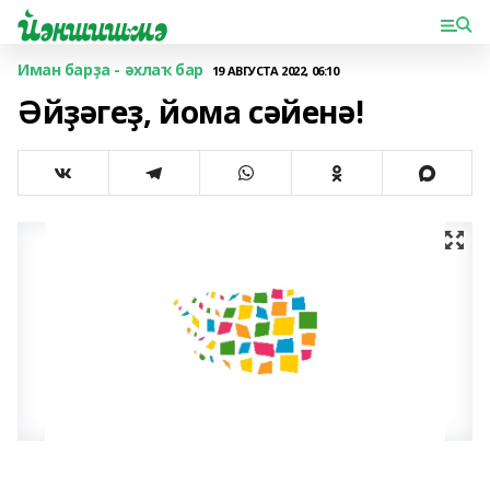
Иман барҙа - әхлаҡ бар
19 АВГУСТА 2022, 06:10
Әйҙәгеҙ, йома сәйенә!