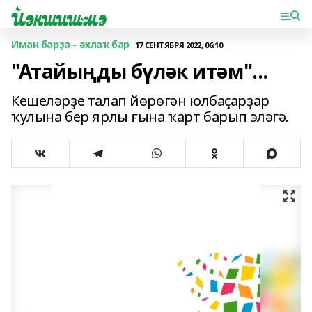
Иман барҙа - әхлаҡ бар
17 СЕНТЯБРЯ 2022, 06:10
"Атайыңды бүләк итәм"...
Кешеләрҙе талап йөрөгән юлбаҫарҙар
ҡулына бер ярлы ғына ҡарт барып эләгә.