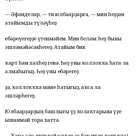
— Әфәнделәр, — ти юлбаҫарҙарға, — мин һеҙҙән
атайымды түләүһеҙ
ебәреүегеҙҙе үтенмәйем. Мин беләм: һеҙ быны
эшләмәйәсәкһегеҙ. Атайым бик
ҡарт һәм хәлһеҙ генә. Һеҙ уны ҡоллоҡҡа һата ла
алмаҫһығыҙ. Һеҙ уны ебәрегеҙ
ҙә, ҡоллоҡҡҡа мине һатығыҙ, аҡса ла
эшләрһегеҙ.
Юлбаҫарҙарҙың башлығы үҙ ҡолаҡтарына үҙе
ышанмай тора хатта.
— Ҡара әле, шундай улдар ҙа бар икән донъяла!