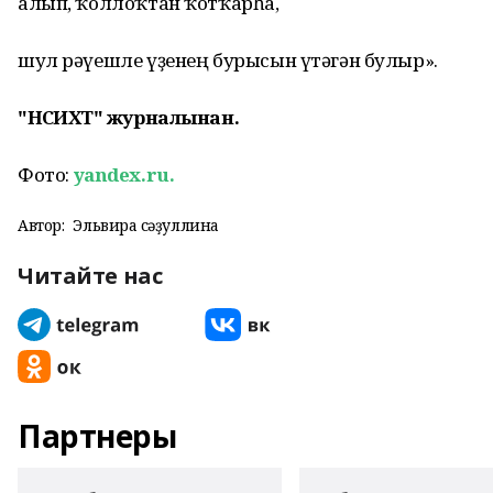
алып, ҡоллоҡтан ҡотҡарһа,
шул рәүешле үҙенең бурысын үтәгән булыр».
"НӘСИХӘТ" журналынан.
Фото:
yandex.ru.
Автор:
Эльвира Әсәҙуллина
Читайте нас
Партнеры