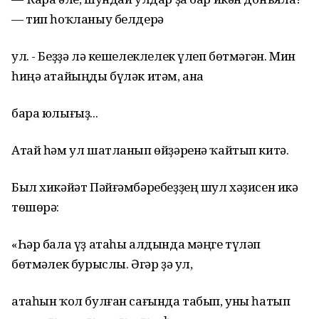
— тип һоҡланыу белдерә
ул. - Беҙҙә лә кешелеклелек үлеп бөтмәгән. Мин
һиңә атайыңды бүләк итәм, ана
бара юлығыҙ...
Атай һәм ул шатланып өйҙәренә ҡайтып китә.
Был хикәйәт Пәйғәмбәребеҙҙең шул хәҙисен иҫкә
төшөрә:
«Һәр бала үҙ атаһы алдында мәңге түләп
бөтмәҫлек бурыслы. Әгәр ҙә ул,
атаһын ҡол булған сағында табып, уны һатып