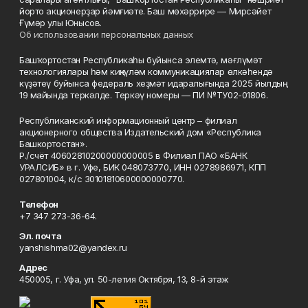
йорто акционерҙар йәмғиәте. Баш мөхәррире — Мирсәйет
Ғүмәр улы Юнысов.
Об использовании персональных данных
Башҡортостан Республикаһы буйынса элемтә, мәғлүмәт
технологиялары һәм киңкүләм коммуникациялар өлкәһендә
күҙәтеү буйынса федераль хеҙмәт идаралығында 2025 йылдың
19 майында теркәлде. Теркәү номеры — ПИ №ТУ02-01806.
Республиканский информационный центр – филиал
акционерного общества Издательский дом «Республика
Башкортостан».
Р./счёт 40602810200000000005 в Филиал ПАО «БАНК
УРАЛСИБ» в г. Уфе, БИК 048073770, ИНН 0278986971, КПП
027801004, к/с 30101810600000000770.
Телефон
+7 347 273-36-64.
Эл. почта
yanshishma02@yandex.ru
Адрес
450005, г. Уфа, ул. 50-летия Октября, 13, 8-й этаж