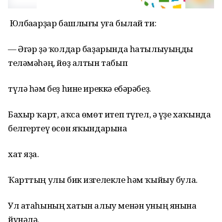
Юлбаҫарҙар башлығы уға былай ти:
— Әгәр ҙә ҡолдар баҙарында һатылыуыңды
теләмәһәң, йөҙ алтын табып
түлә һәм беҙ һине иреккә ебәрәбеҙ.
Бахыр ҡарт, аҡса өмөт итеп түгел, ә үҙе хаҡында
белгертеү өсөн яҡындарына
хат яҙа.
Ҡарттың улы бик изгелекле һәм ҡыйыу була.
Ул атаһының хатын алыу менән уның янына
йүнәлә.