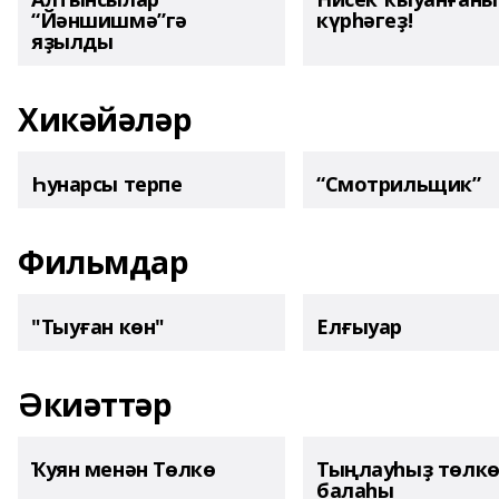
“Йәншишмә”гә
күрһәгеҙ!
яҙылды
Хикәйәләр
Һунарсы терпе
“Смотрильщик”
Фильмдар
"Тыуған көн"
Елғыуар
Әкиәттәр
Ҡуян менән Төлкө
Тыңлауһыҙ төлк
балаһы