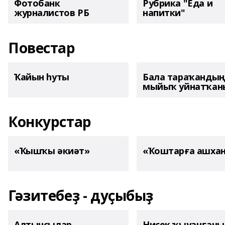
Фотобанк
Рубрика "Еда и
журналистов РБ
напитки"
Повестар
Ҡайын һуты
Бала тараҡанды
мыйыҡ уйнатҡаны
Конкурстар
«Ҡышҡы әкиәт»
«Ҡоштарға ашха
Гәзитебеҙ - дуҫыбыҙ
Алтынсылар
Нисек ҡыуанған