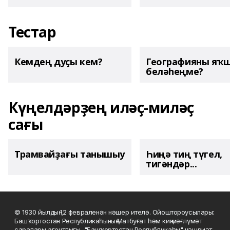
Тестар
Кемдең дуҫы кем?
Географияны яҡ
беләһеңме?
Күңелдәрҙең иләҫ-миләҫ
сағы
Трамвайҙағы танышыу
Һиңә тиң түгел,
тигәндәр...
© 1930 йылдың 12 февраленән нәшер ителә. Ойоштороусылары:
Башҡортостан Республикаһының Матбуғат һәм киң мәғлүмәт
саралары агентлығы, "Башҡортостан Республикаһы" нәшриәт