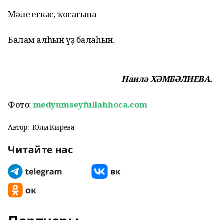
Мәле еткәс, ҡосағына
Балам алһын үҙ балаһын.
Наилә ХӘМБӘЛИЕВА.
Фото:
medyumseyfullahhoca.com
Автор:
Юлиә Кирәева
Читайте нас