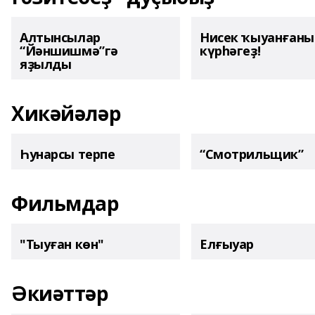
Алтынсылар
Нисек ҡыуанған
“Йәншишмә”гә
күрһәгеҙ!
яҙылды
Хикәйәләр
Һунарсы терпе
“Смотрильщик”
Фильмдар
"Тыуған көн"
Елғыуар
Әкиәттәр