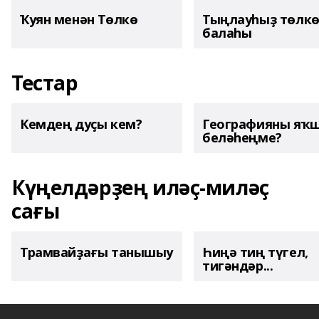
Ҡуян менән Төлкө
Тыңлауһыҙ төлк
балаһы
Тестар
Кемдең дуҫы кем?
Географияны яҡ
беләһеңме?
Күңелдәрҙең иләҫ-миләҫ
сағы
Трамвайҙағы танышыу
Һиңә тиң түгел,
тигәндәр...