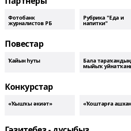
Партнеры
Фотобанк
Рубрика "Еда и
журналистов РБ
напитки"
Повестар
Ҡайын һуты
Бала тараҡанды
мыйыҡ уйнатҡаны
Конкурстар
«Ҡышҡы әкиәт»
«Ҡоштарға ашха
Гәзитебеҙ - дуҫыбыҙ