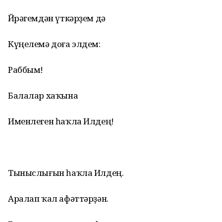
Йөрәгемдән үткәрҙем дә
Күңелемә доға элдем:
Раббым!
Балалар хаҡына
Именлеген һаҡла Илдең!
Тыныслығын һаҡла Илдең.
Аралап ҡал афәттәрҙән.