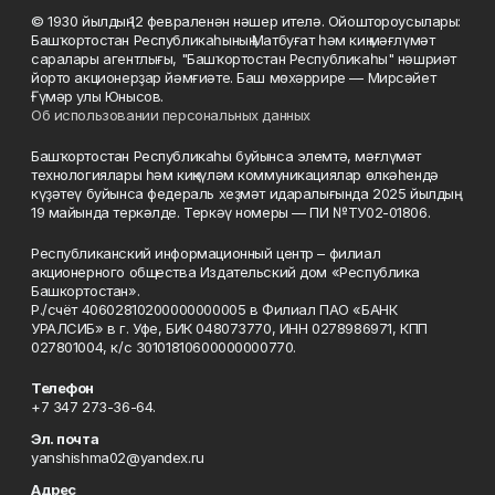
© 1930 йылдың 12 февраленән нәшер ителә. Ойоштороусылары:
Башҡортостан Республикаһының Матбуғат һәм киң мәғлүмәт
саралары агентлығы, "Башҡортостан Республикаһы" нәшриәт
йорто акционерҙар йәмғиәте. Баш мөхәррире — Мирсәйет
Ғүмәр улы Юнысов.
Об использовании персональных данных
Башҡортостан Республикаһы буйынса элемтә, мәғлүмәт
технологиялары һәм киңкүләм коммуникациялар өлкәһендә
күҙәтеү буйынса федераль хеҙмәт идаралығында 2025 йылдың
19 майында теркәлде. Теркәү номеры — ПИ №ТУ02-01806.
Республиканский информационный центр – филиал
акционерного общества Издательский дом «Республика
Башкортостан».
Р./счёт 40602810200000000005 в Филиал ПАО «БАНК
УРАЛСИБ» в г. Уфе, БИК 048073770, ИНН 0278986971, КПП
027801004, к/с 30101810600000000770.
Телефон
+7 347 273-36-64.
Эл. почта
yanshishma02@yandex.ru
Адрес