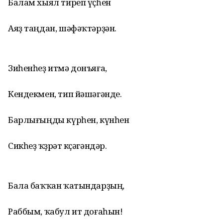
Балам хыял тиреп үҫһен
Аяҙ таңдан, шәфәҡтәрҙән.
Зиһенһеҙ итмә донъяға,
Кендекмен, тип йәшәгәнде.
Барлығыңды күрһен, күнһен
Сикһеҙ ҡөҙрәт көҫәгәндәр.
Бала баҡҡан ҡатындарҙың,
Раббым, ҡабул ит доғаһын!