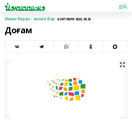
Иман барҙа - әхлаҡ бар
6 ОКТЯБРЯ 2022, 05:25
Доғам