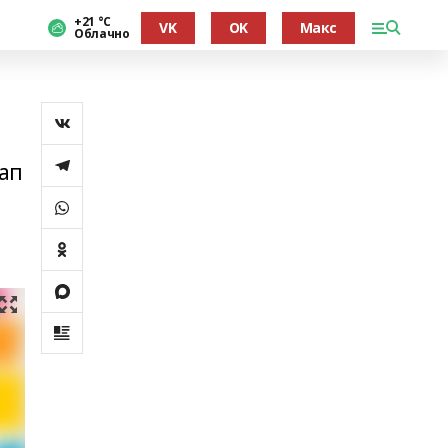
+21 °С
VK
OK
Макс
Облачно
лап