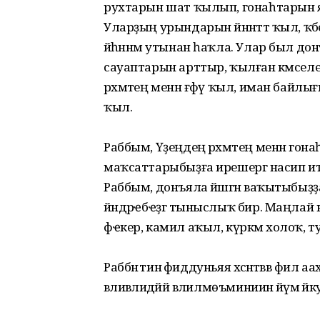
рухтарын шат ҡылып, гонаһтарын 
Уларҙың урындарын йәннәттә ҡыл, ҡә
йәһәннәм утынан һаҡла. Улар был донъ
сауаптарын арттыр, ҡылған кәмселе
рәхмәтең менән ғәфү ҡыл, иман байл
ҡыл.
Раббым, Үҙеңдең рәхмәтең менән гона
маҡсаттарыбыҙға ирешергә насип ит
Раббым, донъяла йәшәгән ваҡытыбыҙҙа бә
йәндәрҽбҽҙгә тыныслыҡ бир. Маңлай к
фҽкер, камил аҡыл, күркәм холоҡ, т
Раббәнәә әәтинәә фиддуньяя хәсәнәтәввә фил аа
вәливәәлидәййә вәлилмөъминиинә йәүмә йәк