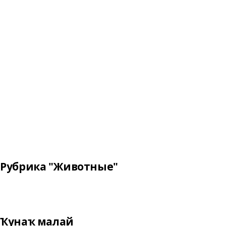
Рубрика "Животные"
Ҡунаҡ малай