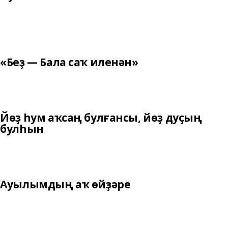
«Беҙ — Бала саҡ иленән»
Йөҙ һум аҡсаң булғансы, йөҙ дуҫың
булһын
Ауылымдың аҡ өйҙәре