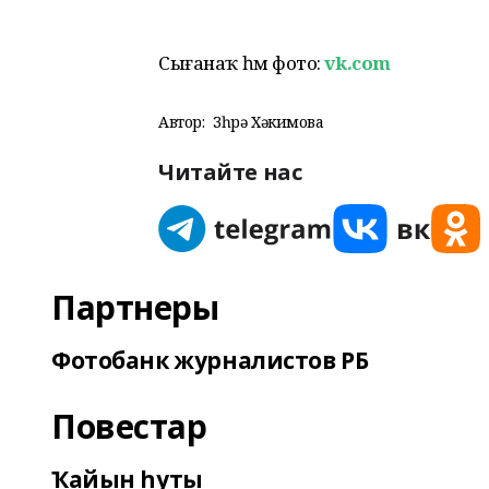
Сығанаҡ һәм фото:
vk.com
Автор:
Зөһрә Хәкимова
Читайте нас
Партнеры
Фотобанк журналистов РБ
Повестар
Ҡайын һуты