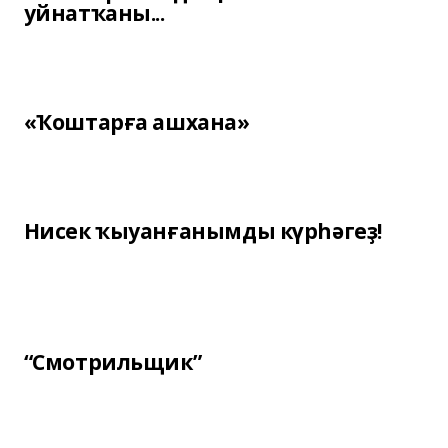
уйнатҡаны...
«Ҡоштарға ашхана»
Нисек ҡыуанғанымды күрһәгеҙ!
“Смотрильщик”