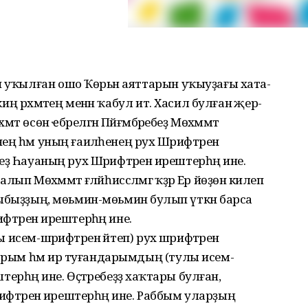
н уҡылған ошо Ҡөрьән аяттарын уҡыуҙағы хата-
киң рәхмәтең менән ҡабул ит. Хасил булған әҗер-
мәт өсөн ҽбәрелгән Пәйғәмбәребеҙ Мөхәммәт
нең һәм уның ғаиләһенең рух Шәрифтәренә
әбеҙ Һауаның рух Шәрифтәренә ирештерһәң ине.
лып Мөхәммәт ғәләйһиссәләмгә ҡәҙәр Ер йөҙөнә килеп
дарыбыҙҙың, мөьмин-мөьминә булып үткән барса
ифтәренә ирештерһәң ине.
ы исем-шәрифтәрен әйтеп) рух шәрифтәренә
дарым һәм ир туғандарымдың (тулы исем-
штерһәң ине. Өҫтәребеҙҙә хаҡтары булған,
шәрифтәренә ирештерһәң ине. Раббым уларҙың