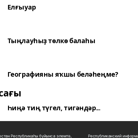
Елғыуар
Тыңлауһыҙ төлкө балаһы
Географияны яҡшы беләһеңме?
сағы
Һиңә тиң түгел, тигәндәр...
стан Республикаһы буйынса элемтә,
Республиканский информа