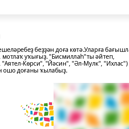
а
ешеләребеҙ беҙҙән доға көтә.Уларға бағыш
 мотлаҡ уҡығыҙ. "Бисмиллаһ"ты әйтеп,
"Аятел-Көрси", "Йәсин", "Әл-Мулк", "Ихлас")
н ошо доғаны ҡылабыҙ.