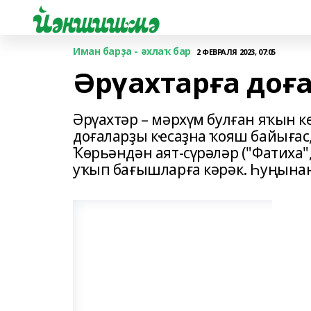
Иман барҙа - әхлаҡ бар
2 ФЕВРАЛЯ 2023, 07:05
Әрүахтарға доғ
Әрүахтәр – мәрхүм булған яҡын к
доғаларҙы кҽсаҙна ҡояш байығас,
Ҡөрьәндән аят-сүрәләр ("Фатиха", 
уҡып бағышларға кәрәк. Һуңына