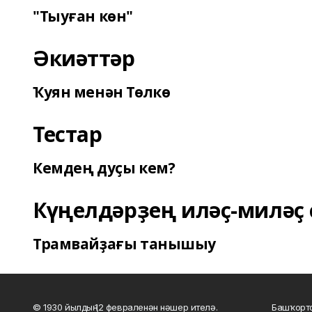
"Тыуған көн"
Әкиәттәр
Ҡуян менән Төлкө
Тестар
Кемдең дуҫы кем?
Күңелдәрҙең иләҫ-миләҫ 
Трамвайҙағы танышыу
© 1930 йылдың 12 февраленән нәшер ителә.
Башҡорто