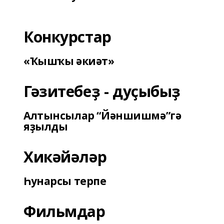
Конкурстар
«Ҡышҡы әкиәт»
Гәзитебеҙ - дуҫыбыҙ
Алтынсылар “Йәншишмә”гә
яҙылды
Хикәйәләр
Һунарсы терпе
Фильмдар