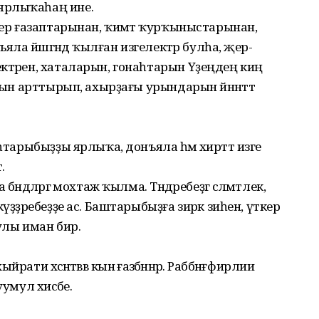
ярлыҡаһаң ине.
бер ғазаптарынан, ҡиәмәт ҡурҡыныстарынан,
яла йәшәгәндә ҡылған изгелектәр булһа, әҗер-
ктәрен, хаталарын, гонаһтарын Үҙеңдең киң
ығын арттырып, ахырҙағы урындарын йәннәттә
һтарыбыҙҙы ярлыҡа, донъяла һәм әхирәттә изге
.
ндәләргә мохтаж ҡылма. Тәндәребеҙгә сәләмәтлек,
үҙҙәребеҙҙе ас. Баштарыбыҙға зирәк зиһен, үткер
улы иман бир.
хыйрати хәсәнәтәввә кынәә ғазәәбәннәәр. Раббәнәғфирлии
уумул хисәәбе.