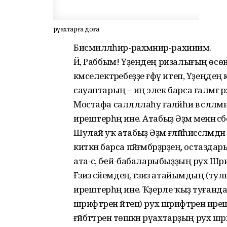
Әрүахтарға доға
Бисмилләәһир-рахмәәнир-рахииим.
Йә, Раббым! Үҙеңдең ризалығың өсө
кәмселектәребеҙҙе ғәфү итеп, Үҙеңдең 
сауаптарың – иң элек барса ғаләмгә рәх
Мостафа салләллаһу ғаләйһи вә сәлләм
ирештерһәң ине. Атабыҙ Әҙәм менән әс
Шулай уҡ атабыҙ Әҙәм ғәләйһиссәләмдән а
киткән барса пәйғәмбәрҙәрҙең, остаз
ата-әсә, әбҽй-бабаларыбыҙҙың рух Шәр
Ғәзиз әсәйемдең, ғәзиз атайымдың (тул
ирештерһәң ине. Ҡәҙерле ҡыҙ туған
шәрифтәрен әйтеп) рух шәрифтәренә ире
ғәйбәттәренә төшкән әрүахтарҙың рух 