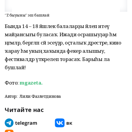
“Z быуыны” эш башлай
Бында 14 – 18 йәшлек балаларҙы йәлеп итеү
майҙансығы буласаҡ. Ижади осрашыуҙар һәм
әңгәмәләр, бергәләп сәй эсеүҙәр, оҫталыҡ дәрестәре, кино
ҡарау һәм уның хаҡында фекер алышыу,
фестивалдәр үткәрелеп торасаҡ. Барыһы ла
бушлай!
Фото:
mgazeta.
Автор:
Лилиә Фазлетдинова
Читайте нас