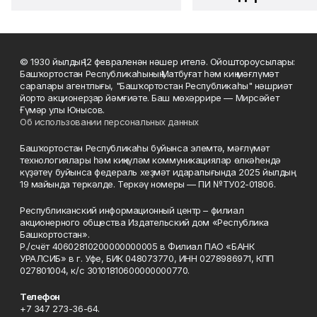
© 1930 йылдың 12 февраленән нәшер ителә. Ойоштороусылары:
Башҡортостан Республикаһының Матбуғат һәм киң мәғлүмәт
саралары агентлығы, "Башҡортостан Республикаһы" нәшриәт
йорто акционерҙар йәмғиәте. Баш мөхәррире — Мирсәйет
Ғүмәр улы Юнысов.
Об использовании персональных данных
Башҡортостан Республикаһы буйынса элемтә, мәғлүмәт
технологиялары һәм киңкүләм коммуникациялар өлкәһендә
күҙәтеү буйынса федераль хеҙмәт идаралығында 2025 йылдың
19 майында теркәлде. Теркәү номеры — ПИ №ТУ02-01806.
Республиканский информационный центр – филиал
акционерного общества Издательский дом «Республика
Башкортостан».
Р./счёт 40602810200000000005 в Филиал ПАО «БАНК
УРАЛСИБ» в г. Уфе, БИК 048073770, ИНН 0278986971, КПП
027801004, к/с 30101810600000000770.
Телефон
+7 347 273-36-64.