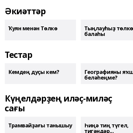
Әкиәттәр
Ҡуян менән Төлкө
Тыңлауһыҙ төлк
балаһы
Тестар
Кемдең дуҫы кем?
Географияны яҡ
беләһеңме?
Күңелдәрҙең иләҫ-миләҫ
сағы
Трамвайҙағы танышыу
Һиңә тиң түгел,
тигәндәр...