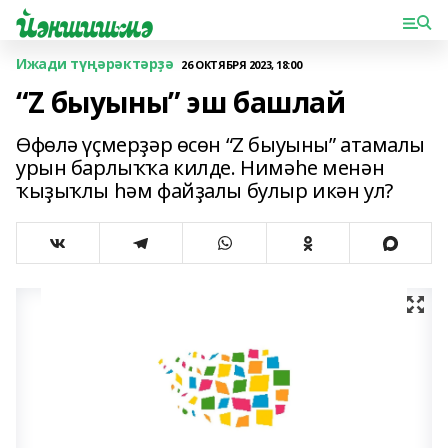
Ижади түңәрәктәрҙә
26 ОКТЯБРЯ 2023, 18:00
“Z быуыны” эш башлай
Өфөлә үҫмерҙәр өсөн “Z быуыны” атамалы
урын барлыҡҡа килде. Нимәһе менән
ҡыҙыҡлы һәм файҙалы булыр икән ул?