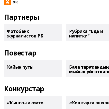
Партнеры
Фотобанк
Рубрика "Еда и
журналистов РБ
напитки"
Повестар
Ҡайын һуты
Бала тараҡанды
мыйыҡ уйнатҡаны
Конкурстар
«Ҡышҡы әкиәт»
«Ҡоштарға ашха