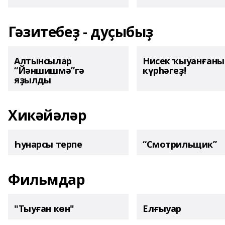
Гәзитебеҙ - дуҫыбыҙ
Алтынсылар
Нисек ҡыуанған
“Йәншишмә”гә
күрһәгеҙ!
яҙылды
Хикәйәләр
Һунарсы терпе
“Смотрильщик”
Фильмдар
"Тыуған көн"
Елғыуар