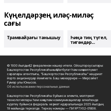
Күңелдәрҙең иләҫ-миләҫ
сағы
Трамвайҙағы танышыу
Һиңә тиң түгел,
тигәндәр...
© 1930 йылдың 12 февраленән нәшер ителә. Ойоштороусылары:
Башҡортостан Республикаһының Матбуғат һәм киң мәғлүмәт
саралары агентлығы, "Башҡортостан Республикаһы" нәшриәт
йорто акционерҙар йәмғиәте. Баш мөхәррире — Мирсәйет
Ғүмәр улы Юнысов.
Об использовании персональных данных
Башҡортостан Республикаһы буйынса элемтә, мәғлүмәт
технологиялары һәм киңкүләм коммуникациялар өлкәһендә
күҙәтеү буйынса федераль хеҙмәт идаралығында 2025 йылдың
19 майында теркәлде. Теркәү номеры — ПИ №ТУ02-01806.