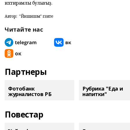
ихтирамлы булығыҙ.
Автор:
"Йәншишмә" гәзите
Читайте нас
Партнеры
Фотобанк
Рубрика "Еда и
журналистов РБ
напитки"
Повестар