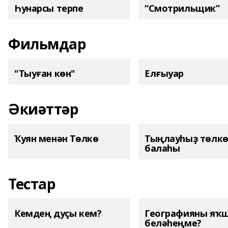
Һунарсы терпе
“Смотрильщик”
Фильмдар
"Тыуған көн"
Елғыуар
Әкиәттәр
Ҡуян менән Төлкө
Тыңлауһыҙ төлк
балаһы
Тестар
Кемдең дуҫы кем?
Географияны яҡ
беләһеңме?