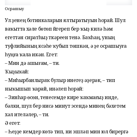
Осрашыу
Ул үҙенең ботинкаларын ялтыратыуын һорай. Шул
ваҡытта хәле бөтөп йүгереп бер ҡыҙ килә һәм
егеттән сиратһыҙ үткәреүен үтенә. Баҡһаң, уның
туфлийының үксәһе ҡубып төшкән, ә үҙе осрашыуға
һуңға ҡала икән. Егет:
– Мин дә ашығам, – ти.
Ҡыҙыҡай:
– Миһырбанлыраҡ булыр инегеҙ әҙерәк, – тип
ныҡышып ҡарай, инәлеп һорай:
– Зинһар өсөн, үтенесемде кире ҡаҡмағыҙ инде,
бәлки, шул бер нисә минут эсендә минең бәхетем
хәл ителәлер, – ти.
Ә егет:
– Һеҙҙе кемдер көтә тип, ни эшләп мин юл бирергә