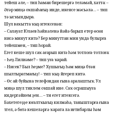
тейеш әле, – тип һаман бирешергә теләмәй, хатта: –
Әгәр миңә оҡшаһағыҙ инде, икенсе мәсьәлә… – тип
тә ысҡындыра.
Шул ваҡытта ҡыҙ итексенән:
– Салауат Юлаев һәйкәленә йәйәү барып етер өсөн
нисә минут китә? Бер минуттан мин унда булырға
тейешмен, – тип һорай.
Егет кеше шул саҡ ағарып китә һәм тотлоға-тотлоға:
– Һеҙ Лилиәме? – тип уға ҡарай.
– Нисек? Был һеҙме? Хушығыҙ һәм миңә бүтән
шылтыратмағыҙ! – тип ҡыҙ йүгереп китә.
– Өс ай буйына телефондан ғына аралаштыҡ. Ул
миңә шул тиклем оҡшай ине. Саҡ осрашыуға
күндергәйнем үҙен… – ти егет итексегә.
Бәхетегеҙҙе юғалтҡығыҙ килмәһә, таныш­тарға ғына
түгел, ә бөтә кешеләргә ҡарата ла иғтибарлы һәм