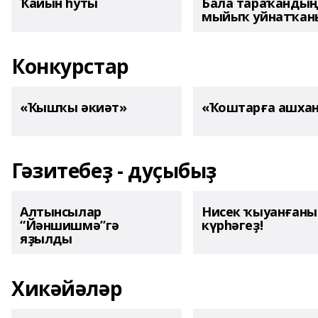
Ҡайын һуты
Бала тараҡанды
мыйыҡ уйнатҡаны
Конкурстар
«Ҡышҡы әкиәт»
«Ҡоштарға ашха
Гәзитебеҙ - дуҫыбыҙ
Алтынсылар
Нисек ҡыуанған
“Йәншишмә”гә
күрһәгеҙ!
яҙылды
Хикәйәләр