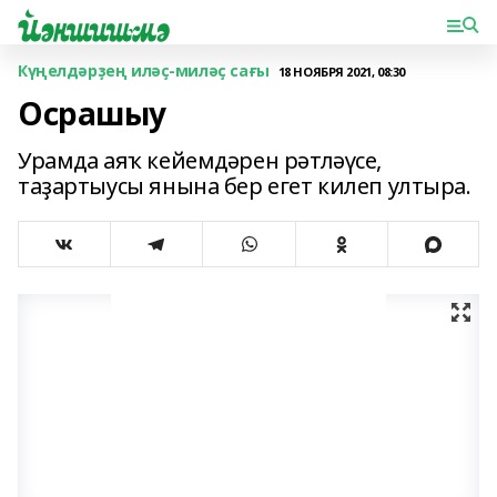
Күңелдәрҙең иләҫ-миләҫ сағы
18 НОЯБРЯ 2021, 08:30
Осрашыу
Урамда аяҡ кейемдәрен рәтләүсе,
таҙартыусы янына бер егет килеп ултыра.