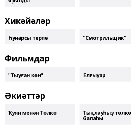
яҙылды
Хикәйәләр
Һунарсы терпе
“Смотрильщик”
Фильмдар
"Тыуған көн"
Елғыуар
Әкиәттәр
Ҡуян менән Төлкө
Тыңлауһыҙ төлк
балаһы