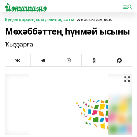
Күңелдәрҙең иләҫ-миләҫ сағы
27 НОЯБРЯ 2021, 05:45
Мөхәббәттең һүнмәй ысыны
Ҡыҙҙарға