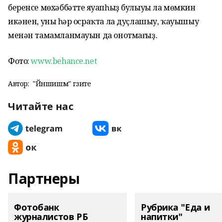
беренсе мөхәббәттең яуапһыҙ булыуы ла мөмкин
икәнен, уның һәр осраҡта ла дуҫлашыу, ҡауышыу
менән тамамланмауын да онотмағыҙ.
Фото:
www.behance.net
Автор:
"Йәншишмә" гәзите
Читайте нас
Партнеры
Фотобанк
Рубрика "Еда и
журналистов РБ
напитки"