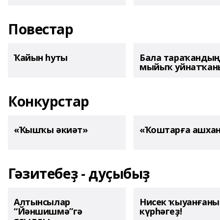
Повестар
Ҡайын һуты
Бала тараҡанды
мыйыҡ уйнатҡаны
Конкурстар
«Ҡышҡы әкиәт»
«Ҡоштарға ашха
Гәзитебеҙ - дуҫыбыҙ
Алтынсылар
Нисек ҡыуанған
“Йәншишмә”гә
күрһәгеҙ!