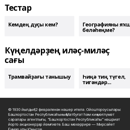
Тестар
Кемдең дуҫы кем?
Географияны яҡ
беләһеңме?
Күңелдәрҙең иләҫ-миләҫ
сағы
Трамвайҙағы танышыу
Һиңә тиң түгел,
тигәндәр...
© 1930 йылдың 12 февраленән нәшер ителә. Ойоштороусылары:
Башҡортостан Республикаһының Матбуғат һәм киң мәғлүмәт
саралары агентлығы, "Башҡортостан Республикаһы" нәшриәт
йорто акционерҙар йәмғиәте. Баш мөхәррире — Мирсәйет
Ғүмәр улы Юнысов.