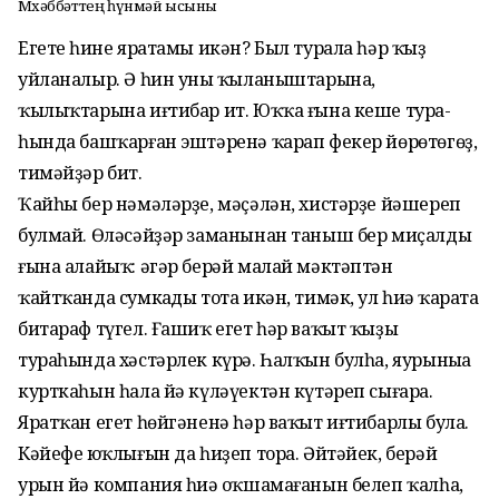
Мөхәббәттең һүнмәй ысыны
Егетең һине яратамы икән? Был турала һәр ҡыҙ
уйланалыр. Ә һин уның ҡыланыштарына,
ҡылыҡтарына иғтибар ит. Юҡҡа ғына кеше тура­
һында башҡарған эштәренә ҡарап фекер йөрө­төгөҙ,
тимәйҙәр бит.
Ҡайһы бер нәмәләрҙе, мәҫәлән, хистәрҙе йәшереп
булмай. Өләсәйҙәр заманынан таныш бер миҫалды
ғына алайыҡ: әгәр берәй малай мәктәптән
ҡайтҡанда сумкаңды тота икән, тимәк, ул һиңә ҡарата
битараф түгел. Ғашиҡ егет һәр ваҡыт ҡыҙы
тураһында хәстәрлек күрә. Һалҡын булһа, яурыныңа
курткаһын һала йә күләүектән күтәреп сығара.
Яратҡан егет һөйгәненә һәр ваҡыт иғтибарлы була.
Кәйефең юҡлығын да һиҙеп тора. Әйтәйек, берәй
урын йә компания һиңә оҡшамағанын белеп ҡалһа,