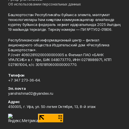
Об использовании персональных данных
Башҡортостан Республикаһы буйынса элемтә, мәғлүмәт
технологиялары һәм киңкүләм коммуникациялар өлкәһендә
күҙәтеү буйынса федераль хеҙмәт идаралығында 2025 йылдың
19 майында теркәлде. Теркәү номеры — ПИ №ТУ02-01806.
Республиканский информационный центр – филиал
акционерного общества Издательский дом «Республика
Башкортостан».
Р./счёт 40602810200000000005 в Филиал ПАО «БАНК
УРАЛСИБ» в г. Уфе, БИК 048073770, ИНН 0278986971, КПП
027801004, к/с 30101810600000000770.
Телефон
+7 347 273-36-64.
Эл. почта
yanshishma02@yandex.ru
Адрес
450005, г. Уфа, ул. 50-летия Октября, 13, 8-й этаж