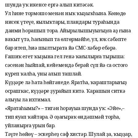
шунда уҡ икенсе ергә алып китәсәк.
Ул һинең тормошоң менән ныҡ ҡыҙыҡһына. Көнөңдөң
нисек үтеүе, яңылыҡтарың, пландарың тураһында
даими һорашып тора. Айырылышыуығыҙға аҙ ғына
ваҡыт үтә, һағынып та өлгөрмәй­һең, ул, юҡ сәбәпте
бар итеп, һиңә шылтырата йә СМС-хәбәр ебәрә.
Ғашиҡ егет ҡыҙына гел генә ҡағылырға тырыша:
сәсенән һыйпай, кейемендә берәй сүп йә саң ос­тоғо
күреп ҡалһа, уны алып ташлай.
Күҙҙәре лә һата һөйгәнеңде. Яратһа, ҡараштарығыҙ
осрашҡас, күҙҙәре ҙурайып китә. Ҡарашын ситкә
алыуы ла ихтимал.
«Яратаһыңмы?» – тигән һорауыңа шунда уҡ: «Эйе»,–
тип яуап ҡайтара. Ә оҙағыраҡ өндәшмәй торһа,
уйланырға урын бар.
Тәүге һөйөү – эскерһеҙ саф хистәр. Шулай ҙа, ҡыҙҙар,