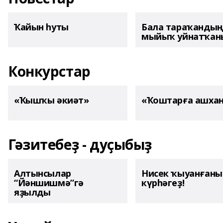
Ҡайын һуты
Бала тараҡанды
мыйыҡ уйнатҡаны
Конкурстар
«Ҡышҡы әкиәт»
«Ҡоштарға ашха
Гәзитебеҙ - дуҫыбыҙ
Алтынсылар
Нисек ҡыуанған
“Йәншишмә”гә
күрһәгеҙ!
яҙылды