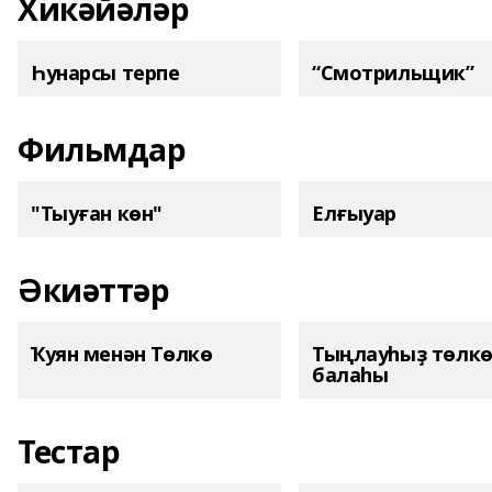
Хикәйәләр
Һунарсы терпе
“Смотрильщик”
Фильмдар
"Тыуған көн"
Елғыуар
Әкиәттәр
Ҡуян менән Төлкө
Тыңлауһыҙ төлк
балаһы
Тестар