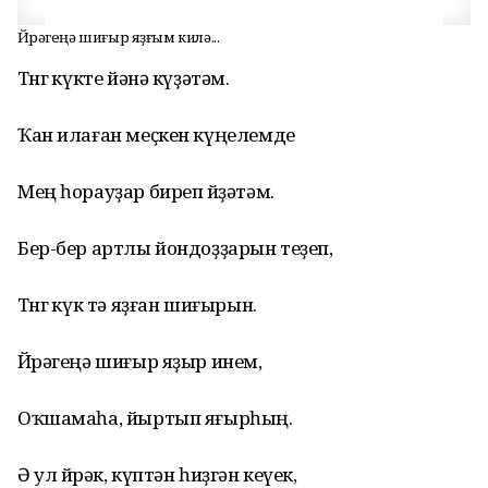
Йөрәгеңә шиғыр яҙғым килә...
Төнгө күкте йәнә күҙәтәм.
Ҡан илаған меҫкен күңелемде
Мең һорауҙар биреп йөҙәтәм.
Бер-бер артлы йондоҙҙарын теҙеп,
Төнгө күк тә яҙған шиғырын.
Йөрәгеңә шиғыр яҙыр инем,
Оҡшамаһа, йыртып яғырһың.
Ә ул йөрәк, күптән һиҙгән кеүек,