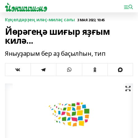
Күңелдәрҙең иләҫ-миләҫ сағы
3 МАЯ 2022, 10:45
Йөрәгеңә шиғыр яҙғым
килә...
Яныуҙарым бер аҙ баҫылһын, тип