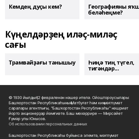
Кемдең дуҫы кем?
Географияны яҡ
беләһеңме?
Күңелдәрҙең иләҫ-миләҫ
сағы
Трамвайҙағы танышыу
Һиңә тиң түгел,
тигәндәр...
© 1930 йылдың 12 февраленән нәшер ителә. Ойоштороусылары:
Башҡортостан Республикаһының Матбуғат һәм киң мәғлүмәт
саралары агентлығы, "Башҡортостан Республикаһы" нәшриәт
йорто акционерҙар йәмғиәте. Баш мөхәррире — Мирсәйет
Ғүмәр улы Юнысов.
Об использовании персональных данных
Башҡортостан Республикаһы буйынса элемтә, мәғлүмәт