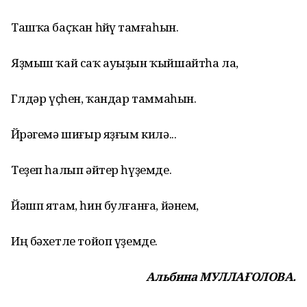
Ташҡа баҫҡан һөйөү тамғаһын.
Яҙмыш ҡай саҡ ауыҙын ҡыйшайтһа ла,
Гөлдәр үҫһен, ҡандар таммаһын.
Йөрәгемә шиғыр яҙғым килә...
Теҙеп һалып әйтер һүҙемде.
Йәшп ятам, һин булғанға, йәнем,
Иң бәхетле тойоп үҙемде.
Альбина МУЛЛАҒОЛОВА.