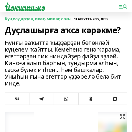
Күңелдәрҙең иләҫ-миләҫ сағы
11 АВГУСТА 2022, 09:55
Дуҫлашырға аҡса кәрәкме?
Һуңғы ваҡытта ҡыҙҙарҙан бөтөнләй
күңелем ҡайтты. Кемеһенә генә ҡарама,
егеттәрҙән тик ниндәйҙер файҙа эҙләй.
Киноға алып барһын, туңдырма алһын,
сәскә бүләк итһен… һәм башҡалар.
Уныһын ғына егеттәр үҙҙәре лә белә бит
инде.