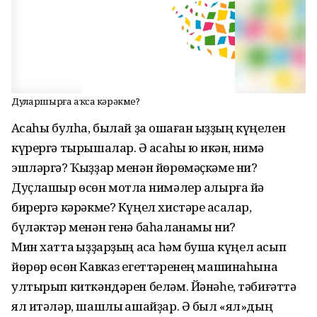
Дуҫларшырға аҡса кәрәкме?
Аҡсаһы булһа, былай ҙа оҡшаған ҡыҙҙың күңелен
күрергә тырышалар. Ә аҡсаһы юҡ икән, нимә
эшләргә? Ҡыҙҙар менән йөрөмәҫкәме ни?
Дуҫлашыр өсөн мотлаҡ нимәлер алырға йә
бирергә кәрәкме? Күңел хистәре аҡсалар,
бүләктәр менән генә баһаланамы ни?
Мин хатта ҡыҙҙарҙың аҡса һәм бушҡа күңел асып
йөрөр өсөн Кавказ егеттәренең машинаһына
ултырып киткәндәрен беләм. Йәнәһе, тәбиғәттә
ял итәләр, шашлыҡ ашайҙар. Ә был «ял»дың