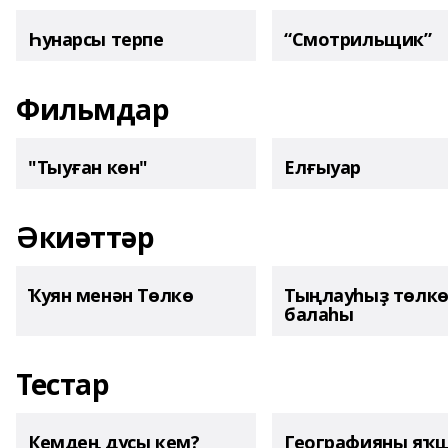
Һунарсы терпе
“Смотрильщик”
Фильмдар
"Тыуған көн"
Елғыуар
Әкиәттәр
Ҡуян менән Төлкө
Тыңлауһыҙ төлк
балаһы
Тестар
Кемдең дуҫы кем?
Географияны яҡ