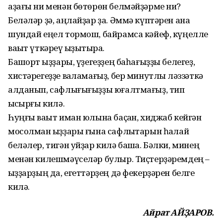
аҙағы ни менән бөтөрөн белмәйҙәрме ни?
Беләләр ҙә, аңлайҙар ҙа. Әммә күптәрен ана
шундай еңел тормош, байрамса кәйеф, күңелле
ваҡыт үткәреү ҡыҙыҡтыра.
Башҡорт ҡыҙҙары, үҙегеҙҙең баһағыҙҙы белегеҙ,
хистәрегеҙҙе ваҡламағыҙ, бер минутлыҡ ләззәткә
алданып, сафлығығыҙҙы юғалтмағыҙ, тип
ҡысҡырғы килә.
Һуңғы ваҡыт иман юлына баҫҡан, хиджаб кейгән
мосолман ҡыҙҙары ғына сафлыҡтарын һаҡлай
беләлер, тигән уйҙар килә башҡа. Бәлки, минең
менән килешмәүселәр булыр. Тиҫтерҙәремдең –
ҡыҙҙарҙың да, егеттәрҙең дә фекерҙәрен белге
килә.
Айрат АЙҘАРОВ.