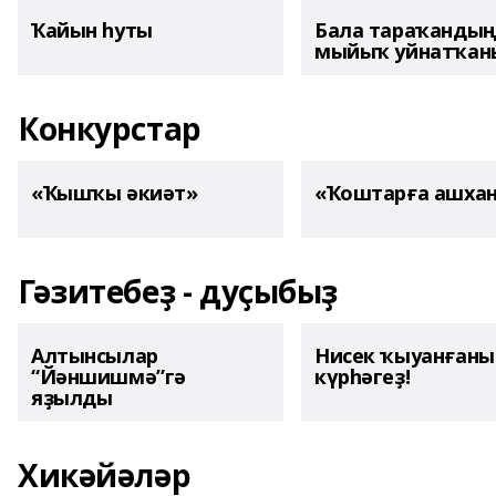
Ҡайын һуты
Бала тараҡанды
мыйыҡ уйнатҡаны
Конкурстар
«Ҡышҡы әкиәт»
«Ҡоштарға ашха
Гәзитебеҙ - дуҫыбыҙ
Алтынсылар
Нисек ҡыуанған
“Йәншишмә”гә
күрһәгеҙ!
яҙылды
Хикәйәләр