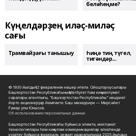
беләһеңме?
Күңелдәрҙең иләҫ-миләҫ
сағы
Трамвайҙағы танышыу
Һиңә тиң түгел,
тигәндәр...
© 1930 йылдың 12 февраленән нәшер ителә. Ойоштороусылары:
Башҡортостан Республикаһының Матбуғат һәм киң мәғлүмәт
саралары агентлығы, "Башҡортостан Республикаһы" нәшриәт
йорто акционерҙар йәмғиәте. Баш мөхәррире — Мирсәйет
Ғүмәр улы Юнысов.
Об использовании персональных данных
Башҡортостан Республикаһы буйынса элемтә, мәғлүмәт
технологиялары һәм киңкүләм коммуникациялар өлкәһендә
күҙәтеү буйынса федераль хеҙмәт идаралығында 2025 йылдың