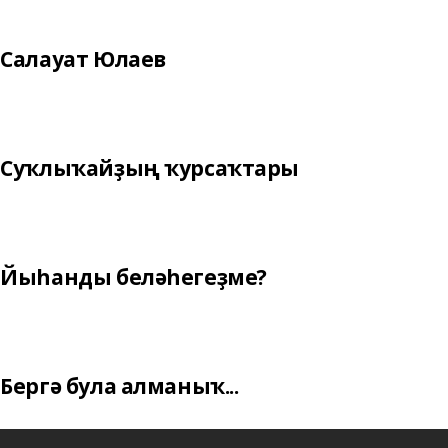
Салауат Юлаев
Суҡлыҡайҙың ҡурсаҡтары
Йыһанды беләһегеҙме?
Бергә була алманыҡ...