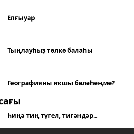
Елғыуар
Тыңлауһыҙ төлкө балаһы
Географияны яҡшы беләһеңме?
сағы
Һиңә тиң түгел, тигәндәр...