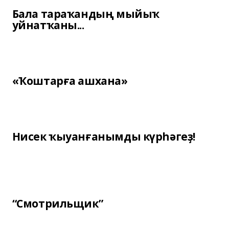
Бала тараҡандың мыйыҡ
уйнатҡаны...
«Ҡоштарға ашхана»
Нисек ҡыуанғанымды күрһәгеҙ!
“Смотрильщик”