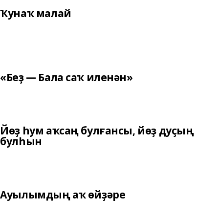
Ҡунаҡ малай
«Беҙ — Бала саҡ иленән»
Йөҙ һум аҡсаң булғансы, йөҙ дуҫың
булһын
Ауылымдың аҡ өйҙәре