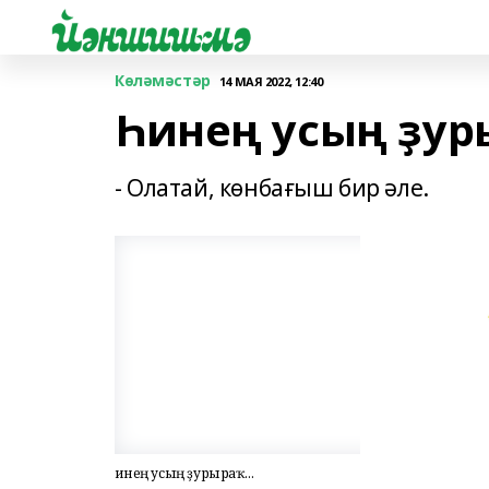
Көләмәстәр
14 МАЯ 2022, 12:40
Һинең усың ҙуры
- Олатай, көнбағыш бир әле.
Һинең усың ҙурыраҡ...