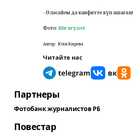
- Өләсәйем дә кәнфитте күп ашаға
Фото:
library.net
Автор:
Юлиә Кирәева
Читайте нас
Партнеры
Фотобанк журналистов РБ
Повестар