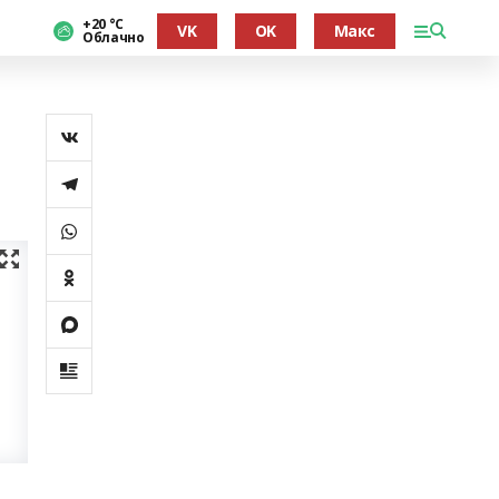
+20 °С
VK
OK
Макс
Облачно