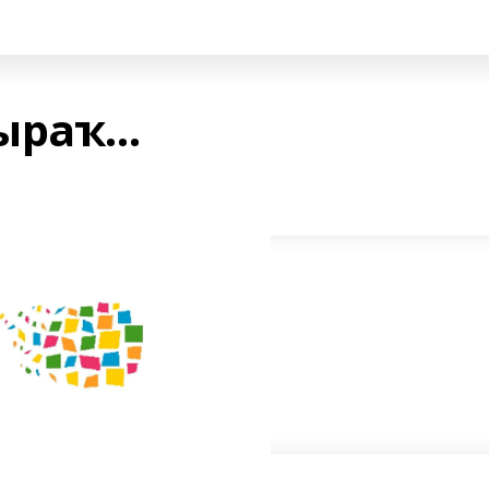
раҡ...