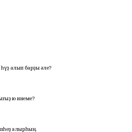
 һүҙ алып барҙыҡ әле?
ығыҙ юҡ инеме?
ешһеҙ ҡалырһың.