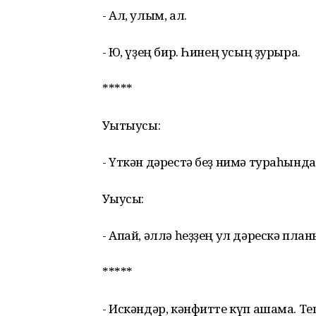
- Ал, улым, ал.
- Юҡ, үҙең бир. Һинең усың ҙурыраҡ.
*****
Уҡытыусы:
- Үткән дәрестә беҙ нимә тураһында
Уҡыусы:
- Апай, әллә һеҙҙең ул дәрескә план
*****
- Искәндәр, кәнфитте күп ашама. Т