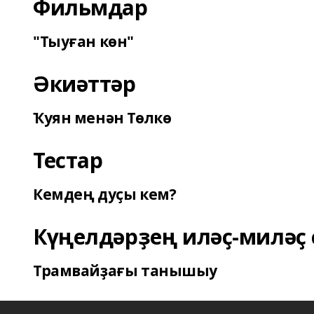
Фильмдар
"Тыуған көн"
Әкиәттәр
Ҡуян менән Төлкө
Тестар
Кемдең дуҫы кем?
Күңелдәрҙең иләҫ-миләҫ 
Трамвайҙағы танышыу