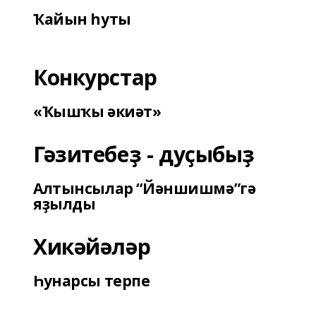
Ҡайын һуты
Конкурстар
«Ҡышҡы әкиәт»
Гәзитебеҙ - дуҫыбыҙ
Алтынсылар “Йәншишмә”гә
яҙылды
Хикәйәләр
Һунарсы терпе