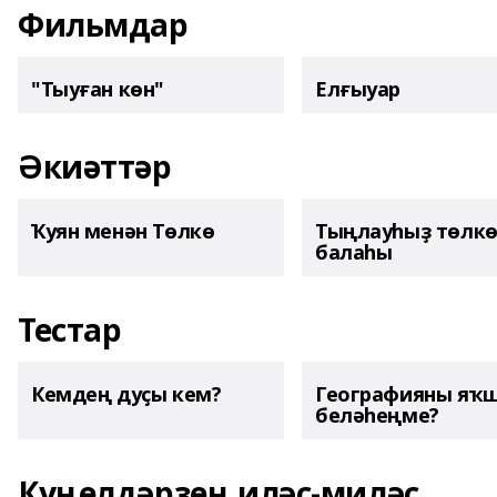
Фильмдар
"Тыуған көн"
Елғыуар
Әкиәттәр
Ҡуян менән Төлкө
Тыңлауһыҙ төлк
балаһы
Тестар
Кемдең дуҫы кем?
Географияны яҡ
беләһеңме?
Күңелдәрҙең иләҫ-миләҫ