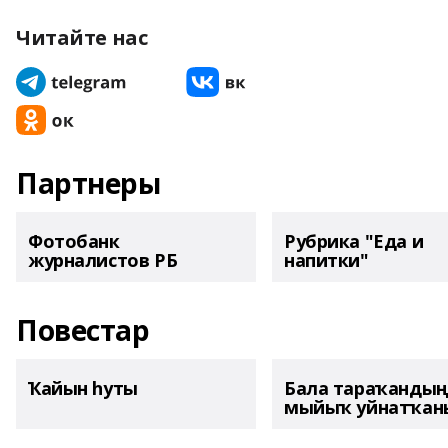
Читайте нас
Партнеры
Фотобанк
Рубрика "Еда и
журналистов РБ
напитки"
Повестар
Ҡайын һуты
Бала тараҡанды
мыйыҡ уйнатҡаны