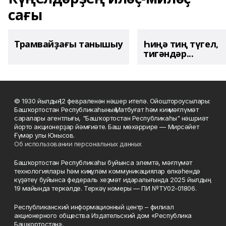
сағы
Трамвайҙағы танышыу
Һиңә тиң түгел,
тигәндәр...
© 1930 йылдың 12 февраленән нәшер ителә. Ойоштороусылары:
Башҡортостан Республикаһының Матбуғат һәм киң мәғлүмәт
саралары агентлығы, "Башҡортостан Республикаһы" нәшриәт
йорто акционерҙар йәмғиәте. Баш мөхәррире — Мирсәйет
Ғүмәр улы Юнысов.
Об использовании персональных данных
Башҡортостан Республикаһы буйынса элемтә, мәғлүмәт
технологиялары һәм киңкүләм коммуникациялар өлкәһендә
күҙәтеү буйынса федераль хеҙмәт идаралығында 2025 йылдың
19 майында теркәлде. Теркәү номеры — ПИ №ТУ02-01806.
Республиканский информационный центр – филиал
акционерного общества Издательский дом «Республика
Башкортостан».