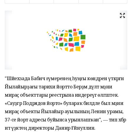
"Шәйехзада Бабич ғүмеренең һуңғы көндәрен үткәргән
Йылайырҙағы тарихи йортто Берҙәм дәүләт мәҙәни
мираҫ объекттары реестрына индереүгә өлгәштек.
«Сауҙәгәр Подрядов йорто» булараҡ билдәле был мәҙәни
мираҫ объекты Йылайыр ауылының Ленин урамы,
37-се йорт адресы буйынса урынлашҡан", ― тип хәбәр
итә үҙәктең директоры Данир Ғәйнуллин.