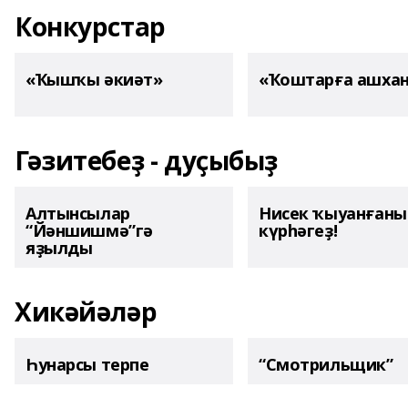
Конкурстар
«Ҡышҡы әкиәт»
«Ҡоштарға ашха
Гәзитебеҙ - дуҫыбыҙ
Алтынсылар
Нисек ҡыуанған
“Йәншишмә”гә
күрһәгеҙ!
яҙылды
Хикәйәләр
Һунарсы терпе
“Смотрильщик”