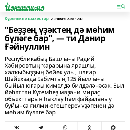
Күренекле шәхестәр
2 ЯНВАРЯ 2020, 17:40
"Беҙҙең үҙәктең дә мөһим
бүләге бар", ― ти Данир
Ғәйнуллин
Республикабыҙ Башлығы Радий
Хәбировтың ҡарарына ярашлы,
халҡыбыҙҙың бөйөк улы, шағир
Шәйехзада Бабичтың 125 йыллығы
быйыл юғары кимәлдә билдәләнәсәк. Был
йәһәттән Күсемһеҙ мәҙәни мираҫ
объекттарын һаҡлау һәм файҙаланыу
буйынса ғилми-етештереү үҙәгенең дә
мөһим бүләге бар.