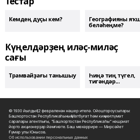
Тестар
Кемдең дуҫы кем?
Географияны яҡ
беләһеңме?
Күңелдәрҙең иләҫ-миләҫ
сағы
Трамвайҙағы танышыу
Һиңә тиң түгел,
тигәндәр...
© 1930 йылдың 12 февраленән нәшер ителә. Ойоштороусылары:
Башҡортостан Республикаһының Матбуғат һәм киң мәғлүмәт
саралары агентлығы, "Башҡортостан Республикаһы" нәшриәт
йорто акционерҙар йәмғиәте. Баш мөхәррире — Мирсәйет
Ғүмәр улы Юнысов.
Об использовании персональных данных