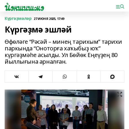
Күргәҙмәләр
27 ИЮНЯ 2025, 17:49
Күргәҙмә эшләй
Өфөләге “Рәсәй – минең тарихым” тарихи
паркында “Оноторға хаҡыбыҙ юҡ”
күргәҙмәһе асылды. Ул Бөйөк Еңеүҙең 80
йыллығына арналған.