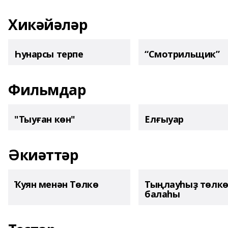
Хикәйәләр
Һунарсы терпе
“Смотрильщик”
Фильмдар
"Тыуған көн"
Елғыуар
Әкиәттәр
Ҡуян менән Төлкө
Тыңлауһыҙ төлк
балаһы