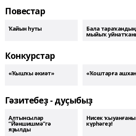
Повестар
Ҡайын һуты
Бала тараҡанды
мыйыҡ уйнатҡаны
Конкурстар
«Ҡышҡы әкиәт»
«Ҡоштарға ашха
Гәзитебеҙ - дуҫыбыҙ
Алтынсылар
Нисек ҡыуанған
“Йәншишмә”гә
күрһәгеҙ!
яҙылды