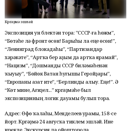
Күргәҙмә эшләй
Экспозиция ун бүлектән тора: ”СССР-ға һөжүм”,
“Бөтәһе лә фронт өсөн! Барыһы ла еңеү өсөн!”,
“Ленинград блокадаһы”, “Партизандар
хәрәкәте”, “Артҡа бер аҙым да артҡа ярамай”,
“Нацизм”, “Дошманды СССР биләмәһенән
ҡыуыу”, “Бөйөк Ватан һуғышы Геройҙары”,
“Европаны азат итеү”, “Берлинды алыу. Еңеү!”. Ә
“Көт мине, Ағиҙел...” күргәҙмәһе был
экспозицияның логик дауамы булып тора.
Адрес: Өфө ҡалаһы, Менделеев урамы, 158-се
йорт. Күргәҙмә 24 авгусҡа тиклем эшләй. Инеү
ирекле. Экскурсия ла ойошторола.