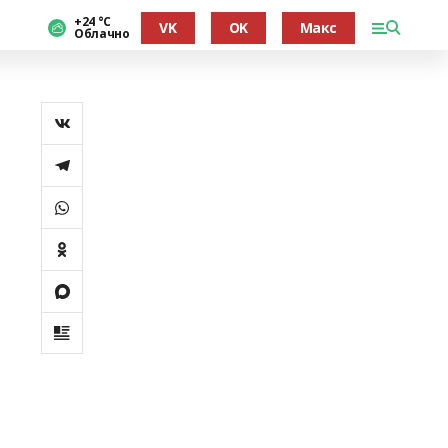
+24 °С
VK
OK
Макс
Облачно