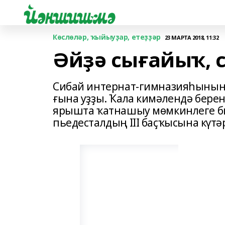
Көслөләр, ҡыйыуҙар, етеҙҙәр
23 МАРТА 2018, 11:32
Әйҙә сығайыҡ, 
Сибай интернат-гимназияһыны
ғына уҙҙы. Ҡала кимәлендә берен
ярышта ҡатнашыу мөмкинлеге би
пьедесталдың III баҫҡысына күтә