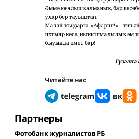
Әммә юғалып ҡалманыҡ, бар көсөбөҙ
улар бер тауыштан.
Малай-ҡыҙҙарға: «Афарин!» – тип ә
ихтыяр көсө, ныҡышмалылыҡ һәм ҡы
быуында өмөт бар!
Гүзәлиә
Читайте нас
Партнеры
Фотобанк журналистов РБ