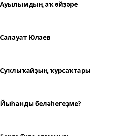
Ауылымдың аҡ өйҙәре
Салауат Юлаев
Суҡлыҡайҙың ҡурсаҡтары
Йыһанды беләһегеҙме?