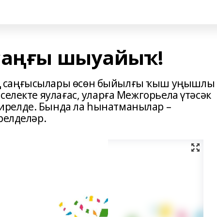
саңғы шыуайыҡ!
ң саңғысылары өсөн быйылғы ҡыш уңышлы
селекте яулағас, уларға Межгорьела үтәсәк
релде. Бында ла һынатманылар –
релделәр.