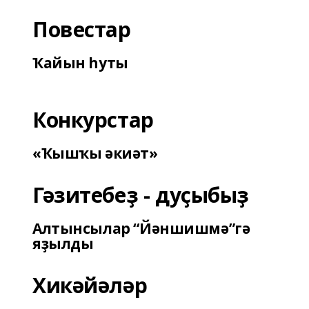
Повестар
Ҡайын һуты
Конкурстар
«Ҡышҡы әкиәт»
Гәзитебеҙ - дуҫыбыҙ
Алтынсылар “Йәншишмә”гә
яҙылды
Хикәйәләр