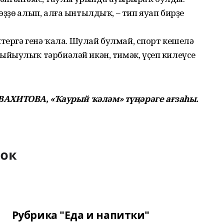
ҙө һалып, алға ынтылдыҡ, – тип яуап бирҙе
йтергә генә ҡала. Шулай булмай, спорт кешелә
йыулыҡ тәрбиәләй икән, тимәк, үҫеп килеүсе
 ВАХИТОВА, «Ҡаурый ҡәләм» түңәрәге ағзаһы.
Рубрика "Еда и напитки"