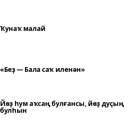
Ҡунаҡ малай
«Беҙ — Бала саҡ иленән»
Йөҙ һум аҡсаң булғансы, йөҙ дуҫың
булһын