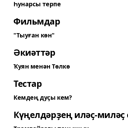
Һунарсы терпе
Фильмдар
"Тыуған көн"
Әкиәттәр
Ҡуян менән Төлкө
Тестар
Кемдең дуҫы кем?
Күңелдәрҙең иләҫ-миләҫ 