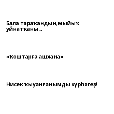
Бала тараҡандың мыйыҡ
уйнатҡаны...
«Ҡоштарға ашхана»
Нисек ҡыуанғанымды күрһәгеҙ!