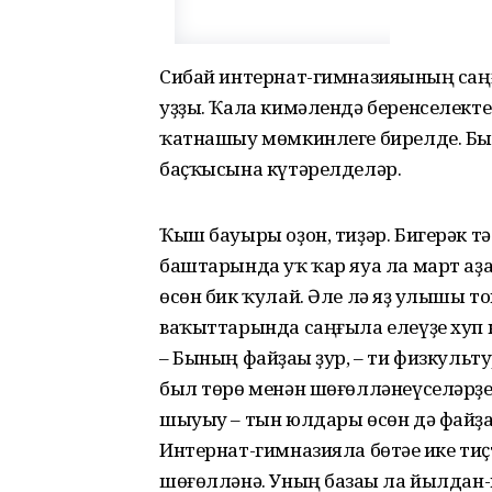
Сибай интернат-гимназияһының с
уҙҙы. Ҡала кимәлендә беренселекте
ҡатнашыу мөмкинлеге бирелде. Бын
баҫҡысына күтәрелделәр.
Ҡыш бауыры оҙон, тиҙәр. Бигерәк 
баштарында уҡ ҡар яуа ла март аҙа
өсөн бик ҡулай. Әле лә яҙ һулышы 
ваҡыттарында саңғыла елеүҙе хуп 
– Бының фай­ҙаһы ҙур, – ти физкульт
был тө­рө менән шөғөлләнеүселәр­ҙе
шыуыу – тын юлдары өсөн дә фай­ҙал
Интернат-гимназияла бөтәһе ике ти
шөғөлләнә. Уның базаһы ла йылдан