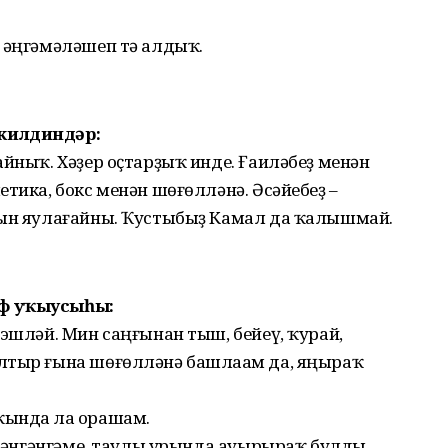
н әңгәмәләшеп тә алдыҡ.
килдиндәр:
айныҡ. Хәҙер оҫтарҙыҡ инде. Ғаиләбеҙ менән
тика, бокс менән шөғөлләнә. Әсәйебеҙ –
рын яулағайны. Ҡус­тыбыҙ Камал да ҡалышмай.
ыф уҡыусыһы:
 эшләй. Мин саңғынан тыш, бейеү, ҡурай,
лтыр ғы­на шөғөлләнә башлаһам да, яңыраҡ
ында ла һорашам.
өйрәнгәнгәме, таулы урында ауырыраҡ булды.