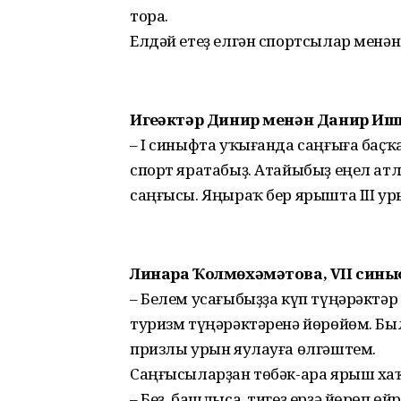
тора.
Елдәй етеҙ елгән спортсылар менә
Игеҙәктәр Динир менән Данир Иш
– I синыфта уҡығанда саңғыға баҫҡ
спорт яратабыҙ. Атайыбыҙ еңел атле
саңғысы. Яңыраҡ бер ярышта III у
Линара Ҡолмөхәмәтова, VII син
– Белем усағыбыҙҙа күп түңәрәктәр
туризм түңәрәктәренә йөрөйөм. Бы
призлы урын яу­лау­ға өлгәштем.
Саңғысыларҙан төбәк-ара ярыш хаҡ
– Беҙ, башлыса, тигеҙ ерҙә йөрөп 