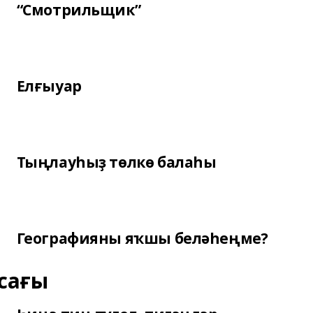
“Смотрильщик”
Елғыуар
Тыңлауһыҙ төлкө балаһы
Географияны яҡшы беләһеңме?
сағы