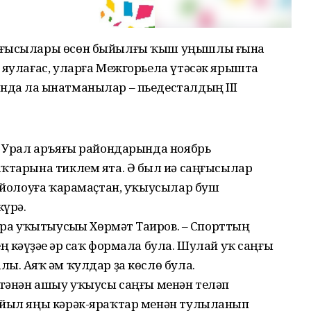
аңғысылары өсөн быйылғы ҡыш уңышлы ғына
 яулағас, уларға Межгорьела үтәсәк ярышта
да ла һынатманылар – пьедесталдың III
тә Урал аръяғы райондарында ноябрь
ҡтарына тиклем ята. Ә был иһә саңғысылар
тойолоуға ҡарамаҫтан, уҡыу­сылар буш
күрә.
ура уҡытыу­сыһы Хөрмәт Таһиров. – Спорттың
ң кәүҙәһе һәр саҡ формала була. Шулай уҡ саңғы
ы. Аяҡ һәм ҡулдар ҙа көслө була.
ҫтәнән ашыу уҡыусы саң­ғы менән теләп
-йыл яңы кәрәк-яраҡтар менән тулыланып