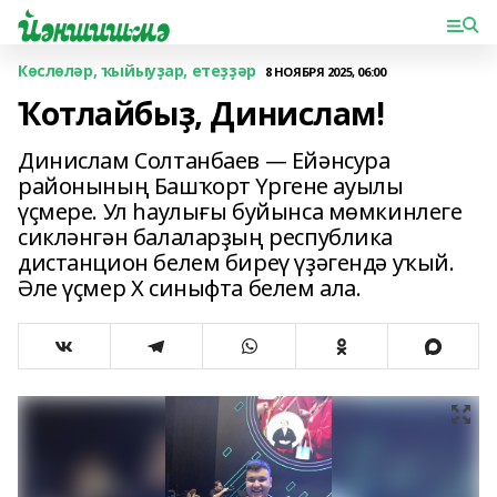
Көслөләр, ҡыйыуҙар, етеҙҙәр
8 НОЯБРЯ 2025, 06:00
Ҡотлайбыҙ, Динислам!
Динислам Солтанбаев — Ейәнсура
районының Башҡорт Үргене ауылы
үҫмере. Ул һаулығы буйынса мөмкинлеге
сикләнгән балаларҙың республика
дистанцион белем биреү үҙәгендә уҡый.
Әле үҫмер X синыфта белем ала.