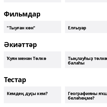
Фильмдар
"Тыуған көн"
Елғыуар
Әкиәттәр
Ҡуян менән Төлкө
Тыңлауһыҙ төлк
балаһы
Тестар
Кемдең дуҫы кем?
Географияны яҡ
беләһеңме?