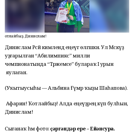
Ҡотлайбыҙ, Динислам!
Динислам Рәсәй кимәлендә еңеүгә өлгәшкән. Ул Мәскәүҙә
уҙғарылған “Абилимпикс” милли
чемпионатында “Тәржемәсе” булараҡ I урын
яулаған.
(Уҡытыусыһы — Альбина Ғүмәр ҡыҙы Шаһапова).
Афарин! Ҡотлайбыҙ! Алда еңеүҙәрең күп булһын,
Динислам!
Сығанаҡ һәм фото:
Үҫәргәндәр ере – Ейәнсура.