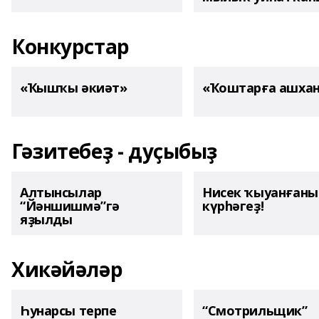
Конкурстар
«Ҡышҡы әкиәт»
«Ҡоштарға ашха
Гәзитебеҙ - дуҫыбыҙ
Алтынсылар
Нисек ҡыуанған
“Йәншишмә”гә
күрһәгеҙ!
яҙылды
Хикәйәләр
Һунарсы терпе
“Смотрильщик”