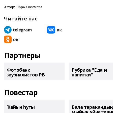
Автор:
Зөһрә Хәкимова
Читайте нас
Партнеры
Фотобанк
Рубрика "Еда и
журналистов РБ
напитки"
Повестар
Ҡайын һуты
Бала тараҡанды
мыйыҡ уйнатҡаны