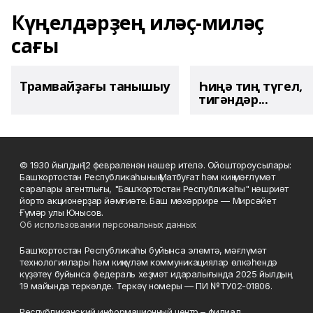
Күңелдәрҙең иләҫ-миләҫ
сағы
Трамвайҙағы танышыу
Һиңә тиң түгел,
тигәндәр...
© 1930 йылдың 12 февраленән нәшер ителә. Ойоштороусылары:
Башҡортостан Республикаһының Матбуғат һәм киң мәғлүмәт
саралары агентлығы, "Башҡортостан Республикаһы" нәшриәт
йорто акционерҙар йәмғиәте. Баш мөхәррире — Мирсәйет
Ғүмәр улы Юнысов.
Об использовании персональных данных
Башҡортостан Республикаһы буйынса элемтә, мәғлүмәт
технологиялары һәм киңкүләм коммуникациялар өлкәһендә
күҙәтеү буйынса федераль хеҙмәт идаралығында 2025 йылдың
19 майында теркәлде. Теркәү номеры — ПИ №ТУ02-01806.
Республиканский информационный центр – филиал