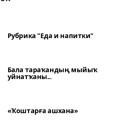
Рубрика "Еда и напитки"
Бала тараҡандың мыйыҡ
уйнатҡаны...
«Ҡоштарға ашхана»