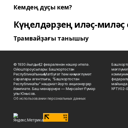
Кемдең дуҫы кем?
Күңелдәрҙең иләҫ-миләҫ 
Трамвайҙағы танышыу
© 1930 йылдың 12 февраленән нәшер ителә.
Башҡорто
Ойоштороусылары: Башҡортостан
мәғлүмәт
Республикаһының Матбуғат һәм киң мәғлүмәт
коммуник
саралары агентлығы, "Башҡортостан
федераль
Республикаһы" нәшриәт йорто акционерҙар
майында 
йәмғиәте. Баш мөхәррире — Мирсәйет Ғүмәр
№ТУ02-0
улы Юнысов.
Об использовании персональных данных