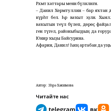
Рәхмәт хаттары менән бүләкләнгән.
– Данил Хөрмәтуллин – бар яҡтан д
күрһәтә белә. Һәр ваҡыт эҙләнә. 
ваҡытын теүәл бүлеп, дөрөҫ файҙала
генә түгел, районыбыҙҙың да ғору
Юнир ҡыҙы Байсурина.
Афарин, Данил! Һиңә артабан да уң
Автор:
Зөһрә Хәкимова
Читайте нас