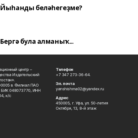
Йыһанды беләһегеҙме?
Бергә була алманыҡ...
ционный центр –
Телефон
щества Издательский
+7 347 273-36-64.
остан».
Эл. почта
00005 в Филиал ПАО
yanshishma02@yandex.ru
, БИК 048073770, ИНН
4, к/с
Адрес
450005, г. Уфа, ул. 50-летия
Октября, 13, 8-й этаж