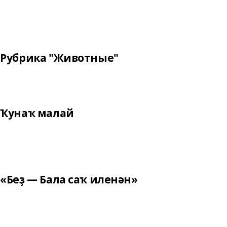
Рубрика "Животные"
Ҡунаҡ малай
«Беҙ — Бала саҡ иленән»