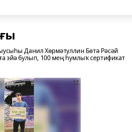
ығы
ҡыусыһы Данил Хөрмәтуллин Бөтә Рәсәй
ға эйә булып, 100 мең һумлыҡ сертификат