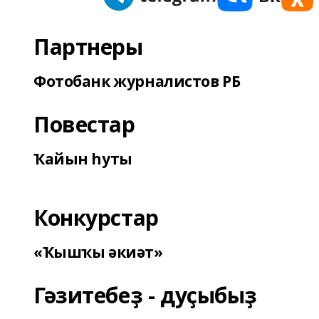
Партнеры
Фотобанк журналистов РБ
Повестар
Ҡайын һуты
Конкурстар
«Ҡышҡы әкиәт»
Гәзитебеҙ - дуҫыбыҙ