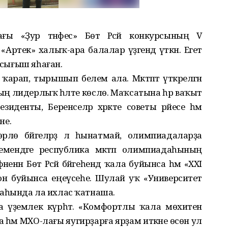
ы «Ҙур тәнәфес» Бөтә Рәсәй конкурсының V
ртек» халыҡ-ара балалар үҙәгендә үткән. Егет
ы сығыш яһаған.
арап, тырышып белем ала. Мәктәптә үткәрелгән
ың лидерлыҡ һәләте көслө. Маҡсатына һәр ваҡыт
зиденты, Беренселәр хәрәкәте советы рәйесе һәм
не.
рлө бәйгеләрҙә лә һынатмай, олимпиадаларҙа
мендәге республика мәктәп олимпиадаһының
нән Бөтә Рәсәй бәйгеһендә ҡала буйынса һәм «XXI
н буйынса еңеүсеһе. Шулай уҡ «Университет
аһында ла ихлас ҡатнаша.
 әүҙемлек күрһәтә. «Комфортлы ҡала мөхитен
әм МХО-лағы яугир­ҙарға ярҙам иткәне өсөн ул