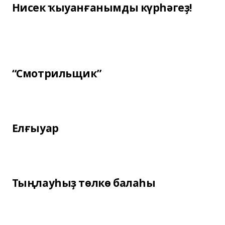
Нисек ҡыуанғанымды күрһәгеҙ!
“Смотрильщик”
Елғыуар
Тыңлауһыҙ төлкө балаһы