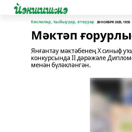
Көслөләр, ҡыйыуҙар, етеҙҙәр
28 НОЯБРЯ 2025, 19:55
Мәктәп ғорурл
Янғантау мәктәбенең X синыф у
конкурсында II дәрәжәле Диплом
менән бүләкләнгән.