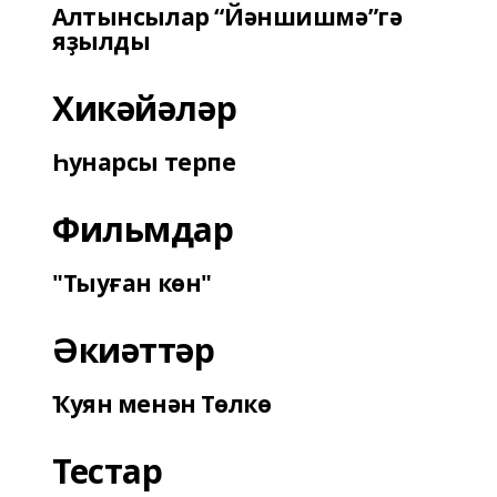
Алтынсылар “Йәншишмә”гә
яҙылды
Хикәйәләр
Һунарсы терпе
Фильмдар
"Тыуған көн"
Әкиәттәр
Ҡуян менән Төлкө
Тестар