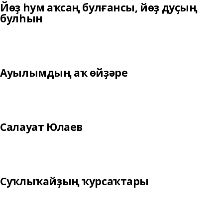
Йөҙ һум аҡсаң булғансы, йөҙ дуҫың
булһын
Ауылымдың аҡ өйҙәре
Салауат Юлаев
Суҡлыҡайҙың ҡурсаҡтары