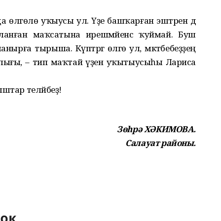
а өлгөлө уҡыусы ул. Үҙе башҡарған эштәрен дә
Хыялланған маҡсатына ирешмәйенсә ҡуймай. Буш
нырға тырыша. Күптәргә өлгө ул, мәктәбебеҙҙең
рлығы, – тип маҡтай үҙен уҡытыусыһы Лариса
ыштар теләйбеҙ!
Зөһрә ХӘКИМОВА.
Салауат районы.