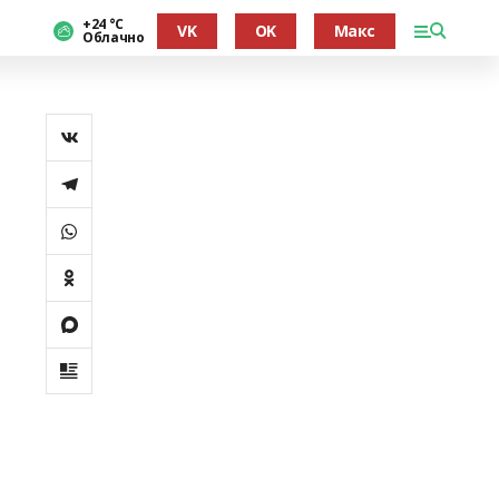
+24 °С
VK
OK
Макс
Облачно