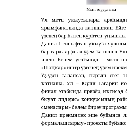
Мәктәп ғорурлығы
Ул мәктәп уҡыусылары араһындағ
ярымфиналында ҡатнашҡан. Бәйге «А
үҙенең бар һәләтен күрһәтеп, уңышл
Данил I синыфтан уҡыуға яуаплы ҡ
бар сараларҙа ла әүҙем ҡатнаша. Ун
ирешә. Белем усағында – мәктәп пре
«Шоңҡар» йәштәр үҙәгенең әүҙем ирекмә
Үҙ-үҙенә талапсан, тырыш егет тө
ҡатнаша. Ул – Юрий Гагарин исе
финал этабында призёр, иҡтисад фәне
быуат лидеры» конкурсының райо
сменалары» белем биреү программ
Данил ирекмәнлек эше буйынса ла
формалаштырыу» проекты буйынса һ