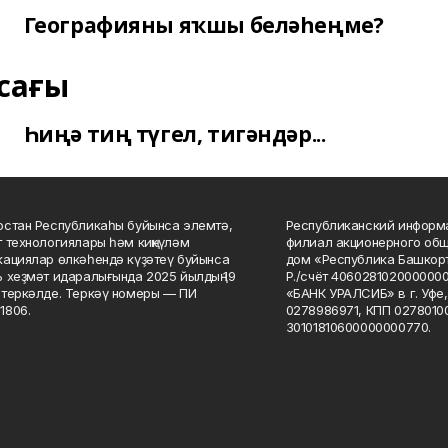
Географияны яҡшы беләһеңме?
сағы
Һиңә тиң түгел, тигәндәр...
стан Республикаһы буйынса элемтә,
Республиканский информа
 технологиялары һәм киңкүләм
филиал акционерного об
ациялар өлкәһендә күҙәтеү буйынса
дом «Республика Башкорт
 хеҙмәт идаралығында 2025 йылдың 19
Р./счёт 406028102000000
теркәлде. Теркәү номеры — ПИ
«БАНК УРАЛСИБ» в г. Уфе
1806.
0278986971, КПП 02780100
30101810600000000770.