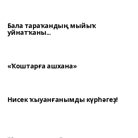
Бала тараҡандың мыйыҡ
уйнатҡаны...
«Ҡоштарға ашхана»
Нисек ҡыуанғанымды күрһәгеҙ!