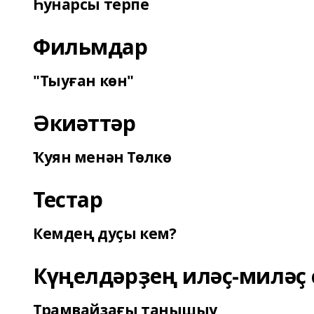
Һунарсы терпе
Фильмдар
"Тыуған көн"
Әкиәттәр
Ҡуян менән Төлкө
Тестар
Кемдең дуҫы кем?
Күңелдәрҙең иләҫ-миләҫ 
Трамвайҙағы танышыу