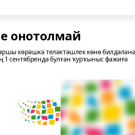
е онотолмай
 ҡаршы көрәшкә теләктәшлек көнө билдәләнә
ың 1 сентябрендә булған ҡурҡыныс фажиғә