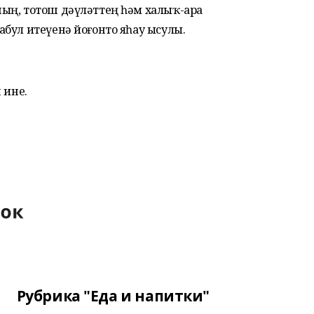
ың, тотош дәүләттең һәм халыҡ-ара
бул итеүенә йоғонто яһау ысулы.
 ине.
Рубрика "Еда и напитки"