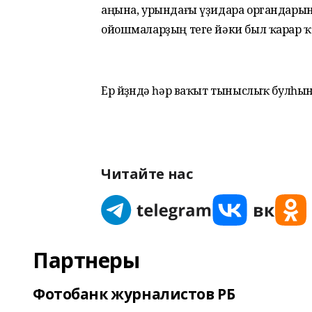
аңына, урындағы үҙидара органдарын
ойошмаларҙың теге йәки был ҡарар ҡа
Ер йөҙөндә һәр ваҡыт тыныслыҡ булһын
Читайте нас
Партнеры
Фотобанк журналистов РБ