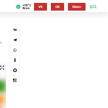
+29 °С
VK
OK
Макс
Ясно
.