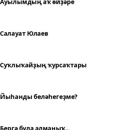
Ауылымдың аҡ өйҙәре
Салауат Юлаев
Суҡлыҡайҙың ҡурсаҡтары
Йыһанды беләһегеҙме?
Бергә була алманыҡ...