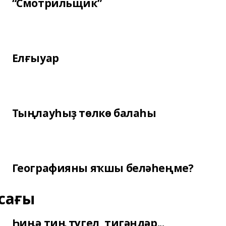
“Смотрильщик”
Елғыуар
Тыңлауһыҙ төлкө балаһы
Географияны яҡшы беләһеңме?
сағы
Һиңә тиң түгел, тигәндәр...