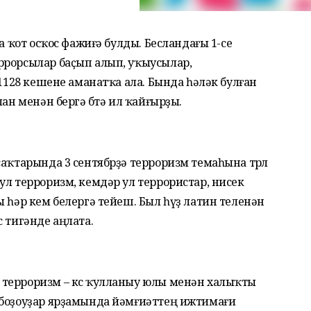
а ҡот осҡос фажиғә булды. Бесландағы 1-се
ррорсылар баҫып алып, уҡыусылар,
 1128 кешене аманатҡа ала. Бында һәләк булған
ан менән бергә бөтә ил ҡайғырҙы.
аҡтарында 3 сентябрҙә терроризм темаһына төрлө
ул терроризм, кемдәр ул террористар, нисек
ы һәр кем белергә тейеш. Был һүҙ латин теленән
 тигәнде аңлата.
терроризм – көс ҡулланыу юлы менән халыҡты
 боҙоуҙар ярҙамында йәмғиәттең ижтимағи