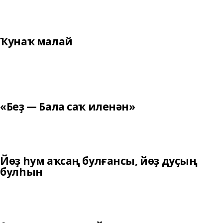
Ҡунаҡ малай
«Беҙ — Бала саҡ иленән»
Йөҙ һум аҡсаң булғансы, йөҙ дуҫың
булһын