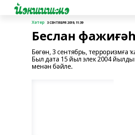
Хәтер
3 СЕНТЯБРЯ 2019, 11:39
Беслан фажиғәһ
Бөгөн, 3 сентябрь, терроризмға
Был дата 15 йыл элек 2004 йылд
менән бәйле.