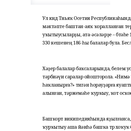
Ул көндө Төньяҡ Осетия Республикаһынд
мәктәпте баштан-аяҡ ҡоралланған те
уҡытыусыларҙы, ата-әсәләрҙе – бөтәһе
330 кешенең 186-һы балалар була. Бесл
Хәҙер балалар баҡсаларында, белем ус
тәрбиәүи саралар ойошторола. «Нимә 
һаҡланырға?» тигән һорауҙарға яуапт
алынған, тәржемәһе ҡурҡыу, ҡот осҡос
Башҡорт википедияһында яҙылғанса, 
ҡурҡытыу аша йәиһә башҡа төр хоҡуҡ