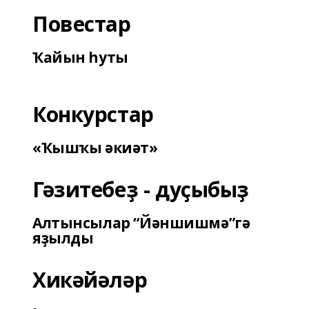
Повестар
Ҡайын һуты
Конкурстар
«Ҡышҡы әкиәт»
Гәзитебеҙ - дуҫыбыҙ
Алтынсылар “Йәншишмә”гә
яҙылды
Хикәйәләр