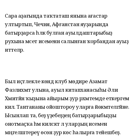
Сара аҙағында таҡтаташ янына ағастар
ултыртып, Чечня, Афғанстан яуҙарында
батырҙарса һәләк булған ауылдаштарыбыҙ
рухына мәсет исеменән салынған ҡорбандан ауыҙ
иттеләр.
Был иҫтәлекле көндә клуб мөдире Азамат
Фазлиәхмәт улына, ауыл китапханасыһы Әлиә
Хәмитйән ҡыҙына айырым ҙур рәхмәтемде еткергем
килә. Тантананы ойоштороу уларға йөкмәтелгәйне.
Ысынлап та, беҙ үҙебеҙҙең батырҙарыбыҙҙы
онотмаҫҡа һәм киләсәктә лә уларҙың исемен
мәңгеләштереү өсөн ҙур көс һалырға тейешбеҙ.