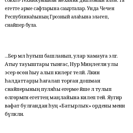
совхоз-техникумынан механик дипломын алғас та
егетте әрме сафтарына саҡырталар. Унда Чечен
Республикаһының Грозный ҡалаһына эләгеп,
снайпер була.
...Бер мәл һуғыш башланып, улар ҡамауға эләгә.
Атыу тауыштары тынғас, Нур Миңлеғәли улы
эсер өсөн һыу алып килергә теләй. Ләкин
һалдаттарҙы һағалап торған дошман
снайперының пуляһы егерме йәше лә тулып
өлгөрмәгән егеттең маңлайына килеп тейә. Яугир
вафат бул­ғандан һуң «Батырлыҡ» ордены менән
бүләкләнә.