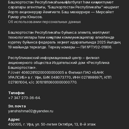
Башҡортостан Республикаһының Матбуғат һәм киң мәғлүмәт
саралары агентлығы, "Башҡортостан Республикаһы" нәшриәт
йорто акционерҙар йәмғиәте. Баш мөхәррире — Мирсәйет
Ғүмәр улы Юнысов.
Об использовании персональных данных
Башҡортостан Республикаһы буйынса элемтә, мәғлүмәт
технологиялары һәм киңкүләм коммуникациялар өлкәһендә
күҙәтеү буйынса федераль хеҙмәт идаралығында 2025 йылдың
19 майында теркәлде. Теркәү номеры — ПИ №ТУ02-01806.
Республиканский информационный центр – филиал
акционерного общества Издательский дом «Республика
Башкортостан».
Р./счёт 40602810200000000005 в Филиал ПАО «БАНК
УРАЛСИБ» в г. Уфе, БИК 048073770, ИНН 0278986971, КПП
027801004, к/с 30101810600000000770.
Телефон
+7 347 273-36-64.
Эл. почта
yanshishma02@yandex.ru
Адрес
450005, г. Уфа, ул. 50-летия Октября, 13, 8-й этаж