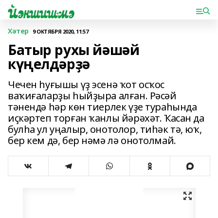
Хәтер
9 ОКТЯБРЯ 2020, 11:57
Батыр рухы йәшәй
күңелдәрҙә
Чечен һуғышы үҙ эсенә ҡот осҡос
ваҡиғаларҙы һыйҙыра алған. Рәсәй
тәнендә һәр көн тиерлек үҙе тураһында
иҫкәртеп торған ҡанлы йәрәхәт. Ҡасан да
булһа ул уңалыр, онотолор, тиһәк тә, юҡ,
бер кем дә, бер нәмә лә онотолмай.