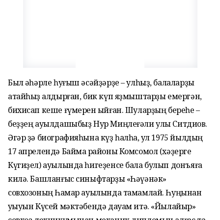
Был ҡәһәрле һуғыш әсәй­ҙәрҙе – улһыҙ, балаларҙы
атайһыҙ ҡалдырған, бик күп яҙмыштарҙы емергән,
бихисап кеше ғүмерен ҡыйған. Шуларҙың береһе –
беҙҙең ауылдашыбыҙ Нур Миңлеғәли улы Ситдиҡов.
Әгәр ҙә биографияһына күҙ һалһаҡ, ул 1975 йылдың
17 апрелендә Баймаҡ районы Комсомол (хәҙерге
Күгиҙел) ауылында һигеҙенсе бала булып донъяға
килә. Башланғыс синыфтарҙы «Һәүәнәк»
совхозоның Һаҡмар ауылында тамамлай. Һуңынан
уҡыуын Күсей мәктәбендә дауам итә. «Йылайыр»