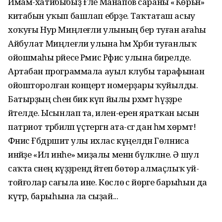
Имам-хатибыбыҙ Ғәле Манапов сараны «Ҡөрьән»
китабын уҡып башлап ебәрҙе. Таҡтаташ асыу
хоҡуғы Нур Миңлеғәли улының бер туған ағаһы
Айбулат Миңлеғәли улына һәм Хәрби туғанлыҡ
ойошмаһы рәйесе Рәмис Рәфис улына бирелде.
Артабан программала ауыл клубы тарафынан
ойошторолған концерт номерҙары ҡуйылды.
Батырҙың әсәһенә бик күп йылы рәхмәт һүҙҙәре
әйтелде. Ысынлап та, илен-ерен яратҡан ысын
патриот тәрбиәләп үҫтергән ата-әсәгә дан һәм хөрмәт!
Фәнис Ғәбдрәшит улы ихлас күңелдән Гөлниса
инәйҙе «Ил инәһе» миҙалы менән бүләкләне. Ә шул
саҡта әсәнең күҙҙәрендә әйтеп бөтөрә алмаҫлыҡ уй-
тойғолар сағыла ине. Көслө әсә йөрәге барыһын да
күтәрә, барыһына ла сыҙай...