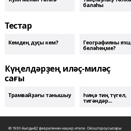
балаһы
Тестар
Кемдең дуҫы кем?
Географияны яҡ
беләһеңме?
Күңелдәрҙең иләҫ-миләҫ
сағы
Трамвайҙағы танышыу
Һиңә тиң түгел,
тигәндәр...
© 1930 йылдың 12 февраленән нәшер ителә. Ойоштороусылары: