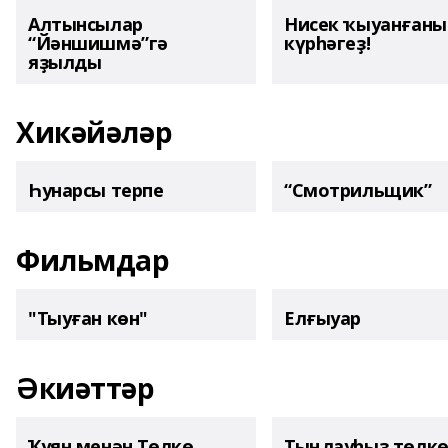
Алтынсылар
Нисек ҡыуанған
“Йәншишмә”гә
күрһәгеҙ!
яҙылды
Хикәйәләр
Һунарсы терпе
“Смотрильщик”
Фильмдар
"Тыуған көн"
Елғыуар
Әкиәттәр
Ҡуян менән Төлкө
Тыңлауһыҙ төлк