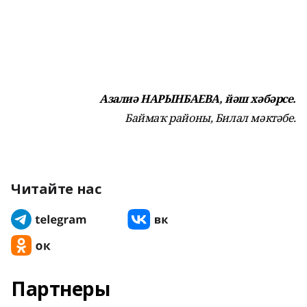
Азалиә НАРЫНБАЕВА, йәш хәбәрсе.
Баймаҡ районы, Билал мәктәбе.
Читайте нас
Партнеры