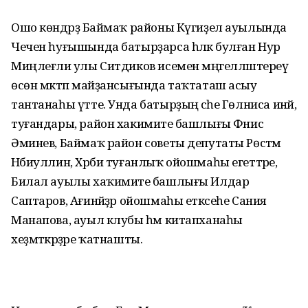
Ошо көндәрҙә Баймаҡ районы Күгиҙел ауылында
Чечен һуғышында батырҙарса һәләк булған Нур
Миңлеғәли улы Ситдиков исемен мәңгелләштереү
өсөн мәктәп майҙансығында таҡтаташ асыу
тантанаһы үтте. Унда батырҙың әсәһе Гөлниса инәй,
туғандары, район хакимиәте башлығы Фәнис
Әминев, Баймаҡ район советы депутаты Рөстәм
Нәбиуллин, Хәрби туғанлыҡ ойошмаһы егеттәре,
Билал ауылы хаҡимиәте башлығы Илдар
Саптаров, Ағинәйҙәр ойошмаһы етәксеһе Сания
Манапова, ауыл клубы һәм китапханаһы
хеҙмәткәрҙәре ҡатнашты.