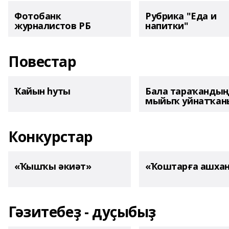
Фотобанк
Рубрика "Еда и
журналистов РБ
напитки"
Повестар
Ҡайын һуты
Бала тараҡанды
мыйыҡ уйнатҡаны
Конкурстар
«Ҡышҡы әкиәт»
«Ҡоштарға ашха
Гәзитебеҙ - дуҫыбыҙ