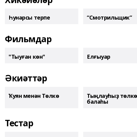
Һунарсы терпе
“Смотрильщик”
Фильмдар
"Тыуған көн"
Елғыуар
Әкиәттәр
Ҡуян менән Төлкө
Тыңлауһыҙ төлк
балаһы
Тестар