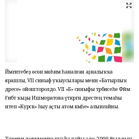
Йәмғиәтебеҙ өсөн мөһим һаналған аҙналыҡҡа
ярашлы, VII синыф уҡыусылары менән «Батырлыҡ
дәресе» ойошторолдо. VII «Б» синыфы тәрбиәсеһе Фәймә
Ғибәт ҡыҙы Ишморатова үткәргән дәрестең темаһы
итеп «Курск» һыу аҫты атом кәмәһе» алынғайны.
Тарихи документҡа күҙ һалайыҡ әле. 2000 йылдың