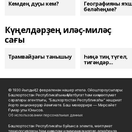
Кемдең дуҫы кем?
Географияны яҡ
беләһеңме?
Күңелдәрҙең иләҫ-миләҫ
сағы
Трамвайҙағы танышыу
Һиңә тиң түгел,
тигәндәр...
© 1930 йылдың 12 февраленән нәшер ителә. Ойоштороусылары:
Башҡортостан Республикаһының Матбуғат һәм киң мәғлүмәт
саралары агентлығы, "Башҡортостан Республикаһы" нәшриәт
йорто акционерҙар йәмғиәте. Баш мөхәррире — Мирсәйет
Ғүмәр улы Юнысов.
Об использовании персональных данных
Башҡортостан Республикаһы буйынса элемтә, мәғлүмәт
технологиялары һәм киңкүләм коммуникациялар өлкәһендә