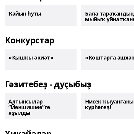
Ҡайын һуты
Бала тараҡанды
мыйыҡ уйнатҡаны
Конкурстар
«Ҡышҡы әкиәт»
«Ҡоштарға ашха
Гәзитебеҙ - дуҫыбыҙ
Алтынсылар
Нисек ҡыуанған
“Йәншишмә”гә
күрһәгеҙ!
яҙылды
Хикәйәләр