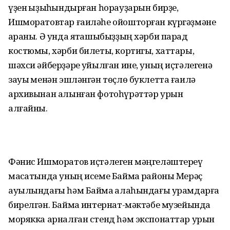
үҙен ҡыҙыҡһындырған һорау­ҙарын бирҙе,
Ишморатовтар ғаиләһе ойошторған күргәҙмәне
ҡараны. Ә унда яҡташыбыҙҙың хәрби парад
костюмы, хәрби билеты, кортигы, хаттары,
шәхси әйберҙәре ҡуйылған ине, уның иҫтәлегенә
зауыҡ менән эшләнгән төҫлө буклетта ғаилә
архивынан алынған фотоһүрәттәр урын
алғайны.
Фәнис Ишморатов иҫтәлеген мәңгеләштереү
маҡсатында уның исеме Баймаҡ районы Мерәҫ
ауылындағы һәм Баймаҡ ҡалаһындағы урамдарға
бирелгән. Баймаҡ интернат-мәктәбе музейында
морякка арналған стенд һәм экспонаттар урын