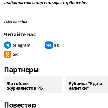
шайморатовсылар синыфы тәрбиәсеһе.
Өфө ҡалаһы.
Читайте нас
Партнеры
Фотобанк
Рубрика "Еда и
журналистов РБ
напитки"
Повестар