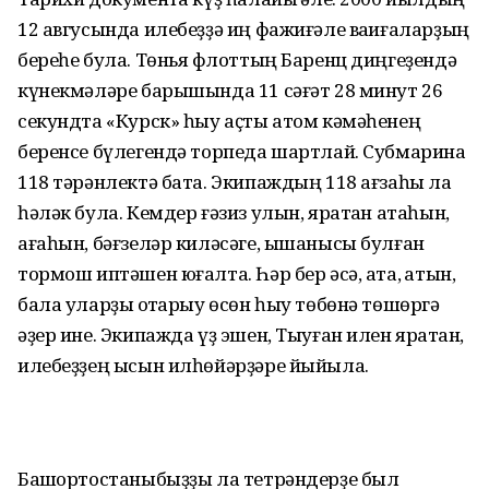
12 авгусында илебеҙҙә иң фажиғәле ваҡиғаларҙың
береһе була. Төньяҡ флоттың Баренц диңгеҙендә
күнекмәләре барышында 11 сәғәт 28 минут 26
секундта «Курск» һыу аҫты атом кәмәһенең
беренсе бүлегендә торпеда шартлай. Субмарина
118 тәрәнлектә бата. Экипаждың 118 ағзаһы ла
һәләк була. Кемдер ғәзиз улын, яратҡан атаһын,
ағаһын, бәғзеләр киләсәге, ышанысы булған
тормош иптәшен юғалта. Һәр бер әсә, ата, ҡатын,
бала уларҙы ҡотҡарыу өсөн һыу төбөнә төшөргә
әҙер ине. Экипажда үҙ эшен, Тыуған илен яратҡан,
илебеҙҙең ысын илһөйәрҙәре йыйыла.
Башҡортостаныбыҙҙы ла тетрәндерҙе был