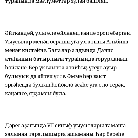
тураһында мәғлүмәттәр эҙләй башлай.
Әйткәндәй, улы әле өйләнеп, ғаилә ҡороп ебәргән.
Уҡыусылар менән осрашыуға ул ҡатыны Альбина
менән килгәйне. Балалар алдында Данис
атаһының батырлығы тураһында ғорурланып
һөйләне. Бер үк ваҡытта атайһыҙ үҫеүе ауыр
булыуын да әйтеп үтте. Әммә һәр ваҡыт
эргәһендә булған һөйөклө әсәһе уға оло терәк,
кәңәшсе, ярҙамсы була.
Дәрес аҙағында VII синыф уҡыусылары тамаша
залынан таралышырға ашыҡманы. Һәр береһе