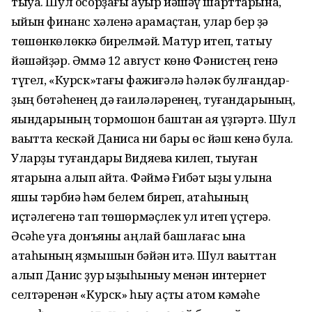
тыуа. Шул осорҙағы ауыр йәшәү шарттарына,
ҡыйын финанс хәленә ҡарамаҫтан, улар бер ҙә
төшөнкөлөккә бирелмәй. Матур итеп, татыу
йәшәйҙәр. Әммә 12 август көнө Фәнистең генә
түгел, «Курск»тағы фажиғәлә һәләк булғандар­
ҙың бөтәһенең дә ғаиләләренең, туғандарының,
яҡындарының тормошон баштан аяҡ үҙгәртә. Шул
ваҡытта кескәй Данисҡа ни бары өс йәш кенә була.
Уларҙы туғандары Видяевҡа килеп, тыуған
яҡтарына алып ҡайта. Фәймә Ғибәт ҡыҙы улына
яҡшы тәрбиә һәм белем биреп, атаһының
иҫтәлегенә тап төшөрмәҫлек ул итеп үҫтерә.
Әсәһе уға донъяны аңлай башлағас ҡына
атаһының яҙмышын бәйән итә. Шул ваҡыттан
алып Данис ҙур ҡыҙыҡһыныу менән интернет
селтәренән «Курск» һыу аҫты атом кәмәһе