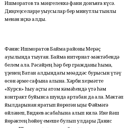
Ишморатов та мәңгелеккә фани донъяға күсә.
Диңгеҙселәрҙе уҡыусылар бер минутлыҡ тынлыҡ
менән иҫкә алды.
Фәнис Ишморатов Баймаҡ районы Мерәҫ
ауылында тыуған. Баймаҡ интернат-мәктәбендә
белем ала. Рәсәйҙең һәр бер гражданы һымаҡ,
үҙенең Ватан алдындағы мөҡәддәс бурысын үтәү
өсөн әрме сафына алына. Хәрби хеҙмәтте
«Курск» һыу аҫты атом кәмәһендә үтә һәм
контракт буйынса шунда артабан да ҡала. Мәктәп
йылдарынан яратып йөрөгән ҡыҙы Фәймәгә
өйләнеп, Видяев ҡасабаһына алып килә. Ике йәш
йөрәктең һөйөү емеше булып улдары Данис