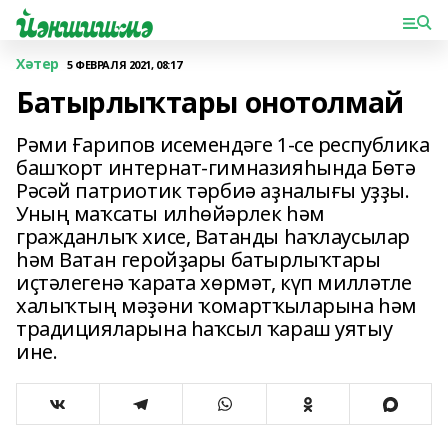
Хәтер
5 ФЕВРАЛЯ 2021, 08:17
Батырлыҡтары онотолмай
Рәми Ғарипов исемендәге 1-се республика
башҡорт интернат-гимназияһында Бөтә
Рәсәй патриотик тәрбиә аҙналығы уҙҙы.
Уның маҡсаты илһөйәрлек һәм
гражданлыҡ хисе, Ватанды һаҡлаусылар
һәм Ватан геройҙары батырлыҡтары
иҫтәлегенә ҡарата хөрмәт, күп милләтле
халыҡтың мәҙәни ҡомартҡыларына һәм
традицияларына һаҡсыл ҡараш уятыу
ине.