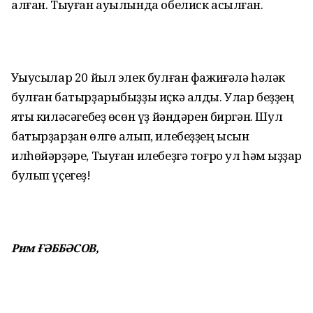
алған. Тыуған ауылында обелиск асылған.
Уҡыусылар 20 йыл элек булған фажиғәлә һәләк
булған батырҙарыбыҙҙы иҫкә алды. Улар беҙҙең
яҡты киләсәгебеҙ өсөн үҙ йәндәрен биргән. Шул
батырҙарҙан өлгө алып, илебеҙҙең ысын
илһөйәрҙәре, Тыуған илебеҙгә тоғро ул һәм ҡыҙҙар
булып үҫегеҙ!
Рим ҒӘББӘСОВ,