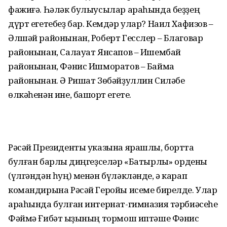
фажиғә. Һәләк булыусылар араһында беҙҙең
дүрт егетебеҙ бар. Кемдәр улар? Наил Хафизов –
Әлшәй районынан, Роберт Гесслер – Благовар
районынан, Салауат Янсапов – Ишембай
районынан, Фәнис Ишморатов – Баймаҡ
районынан. Ә Ришат Зөбәйҙуллин Силәбе
өлкәһенән ине, башҡорт егете.
Рәсәй Президенты указына ярашлы, бортта
булған барлыҡ диңгеҙселәр «Батырлыҡ» ордены
(үлгәндән һуң) менән бүләкләнде, ә карап
командирына Рәсәй Геройы исеме бирелде. Улар
араһында булған интернат-гимназия тәрбиәсеһе
Фәймә Ғибәт ҡыҙының тормош иптәше Фәнис