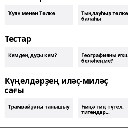
Ҡуян менән Төлкө
Тыңлауһыҙ төлк
балаһы
Тестар
Кемдең дуҫы кем?
Географияны яҡ
беләһеңме?
Күңелдәрҙең иләҫ-миләҫ
сағы
Трамвайҙағы танышыу
Һиңә тиң түгел,
тигәндәр...