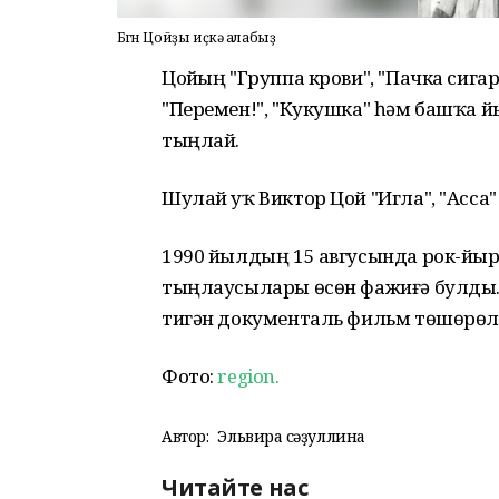
Бөгөн Цойҙы иҫкә алабыҙ
Цойҙың "Группа крови", "Пачка сигар
"Перемен!", "Кукушка" һәм башҡа й
тыңлай.
Шулай уҡ Виктор Цой "Игла", "Асс
1990 йылдың 15 авгусында рок-йы
тыңлаусылары өсөн фажиғә булды.
тигән документаль фильм төшөрөл
Фото:
region.
Автор:
Эльвира Әсәҙуллина
Читайте нас