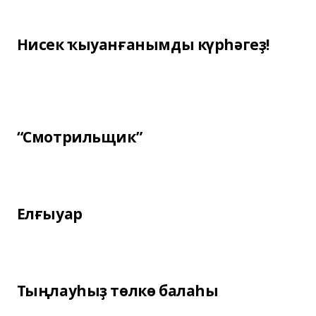
Нисек ҡыуанғанымды күрһәгеҙ!
“Смотрильщик”
Елғыуар
Тыңлауһыҙ төлкө балаһы