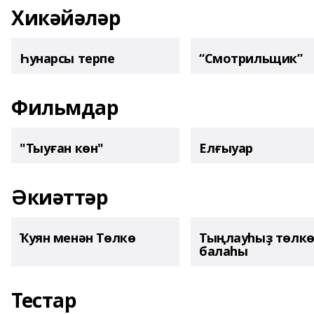
Хикәйәләр
Һунарсы терпе
“Смотрильщик”
Фильмдар
"Тыуған көн"
Елғыуар
Әкиәттәр
Ҡуян менән Төлкө
Тыңлауһыҙ төлк
балаһы
Тестар