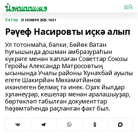
Хәтер
21 НОЯБРЯ 2025, 16:51
Рәүеф Насировты иҫкә алып
Ул тотонмаһа, бәлки, Бөйөк Ватан
һуғышында дошман амбразураһын
күкрәге менән ҡаплаған Советтар Союзы
Геройы Александр Матросовтың
ысынында Учалы районы Ҡунаҡбай ауылы
егете Шакирйән Мөхәмәтйәнов
икәнлеген белмәҫ тә инек. Оҙаҡ йылдар
эҙләнеүҙәр, кешеләр менән аралашыуҙар,
бөртөкләп табылған документтар
һөҙөмтәһендә раҫланған факт был.