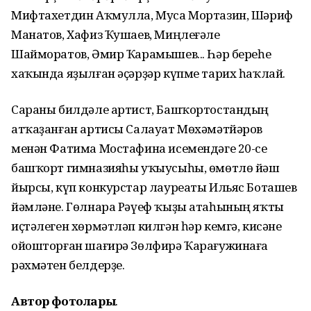
Мифтахетдин Аҡмулла, Муса Мортазин, Шәриф
Манатов, Хафиз Ҡушаев, Миңлеғәле
Шайморатов, Әмир Ҡарамышев... Һәр береһе
хаҡында яҙылған әҫәрҙәр күпме тарих һаҡлай.
Сараны билдәле артист, Башҡортостандың
атҡаҙанған артисы Салауат Мөхәмәтйәров
менән Фатима Мостафина исемендәге 20-се
башҡорт гимназияһы уҡыусыһы, өмөтлө йәш
йырсы, күп конкурстар лауреаты Ильяс Боташев
йәмләне. Гөлнара Рәүеф ҡыҙы атаһының яҡты
иҫтәлеген хөрмәтләп килгән һәр кемгә, кисәне
ойошторған шағирә Зөлфирә Ҡарағужинаға
рәхмәтен белдерҙе.
Автор фотолары
.