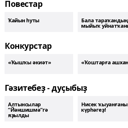
Повестар
Ҡайын һуты
Бала тараҡанды
мыйыҡ уйнатҡаны
Конкурстар
«Ҡышҡы әкиәт»
«Ҡоштарға ашха
Гәзитебеҙ - дуҫыбыҙ
Алтынсылар
Нисек ҡыуанған
“Йәншишмә”гә
күрһәгеҙ!
яҙылды