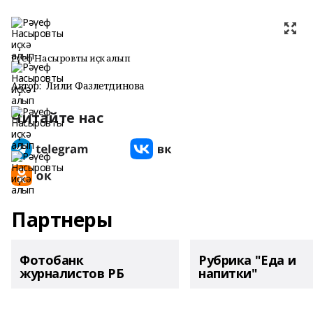
Рәүеф Насыровты иҫкә алып
Автор:
Лилиә Фазлетдинова
Читайте нас
Партнеры
Фотобанк
Рубрика "Еда и
журналистов РБ
напитки"