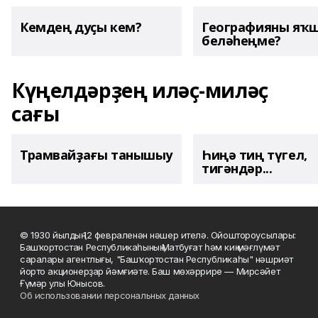
Кемдең дуҫы кем?
Географияны яҡ
беләһеңме?
Күңелдәрҙең иләҫ-миләҫ
сағы
Трамвайҙағы танышыу
Һиңә тиң түгел,
тигәндәр...
© 1930 йылдың 12 февраленән нәшер ителә. Ойоштороусылары:
Башҡортостан Республикаһының Матбуғат һәм киң мәғлүмәт
саралары агентлығы, "Башҡортостан Республикаһы" нәшриәт
йорто акционерҙар йәмғиәте. Баш мөхәррире — Мирсәйет
Ғүмәр улы Юнысов.
Об использовании персональных данных