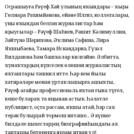
Осрашыуға Рәүеф Хәй улының яҡындары – ҡыҙы
Гөлнара Рәхимйәнова, ейәне Илгиз, коллегалары,
уны яҡындан белгән журналистар һәм
яҙыусылар – Рәүеф Шаһиев, Рәшит Кәлимуллин,
Зәйтүнә Шәрипова, Әҡлимә Сафина, Лира
Яҡшыбаева, Тамара Искәндәриә, Гүзәл
Вилданова һәм башҡалар килгәйне. Әлбиттә,
ҡунаҡтарҙың күпселек өлөшөн журналистың
яҡташтары тәшкил итте. Һәр кем йылы
хәтирәләре менән уртаҡлашырға ашыҡты,
Рәүеф ағайҙы профессиональ яҡтан ғына түгел,
кеше булараҡ та яңынан астыҡ. Һәләтле
публицист, оҫта рәссам, яҡшы атай, һәр саҡ
терәк булырҙай тормош иптәше... Ә күпме
билдәле шәхестәрҙең биографияһындағы аҡ
таптарҙы бөтөрөргә ярҙам иткән ул!