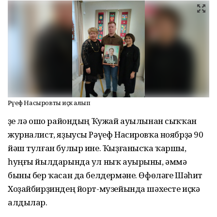
Рәүеф Насыровты иҫкә алып
Үҙе лә ошо райондың Ҡужай ауылынан сыҡҡан
журналист, яҙыусы Рәүеф Насировҡа ноябрҙә 90
йәш тулған булыр ине. Ҡыҙғанысҡа ҡаршы,
һуңғы йылдарында ул ныҡ ауырыны, әммә
быны бер ҡасан да белдермәне. Өфөләге Шәһит
Хоҙайбирҙиндең йорт-музейында шәхесте иҫкә
алдылар.