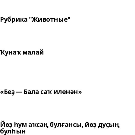
Рубрика "Животные"
Ҡунаҡ малай
«Беҙ — Бала саҡ иленән»
Йөҙ һум аҡсаң булғансы, йөҙ дуҫың
булһын