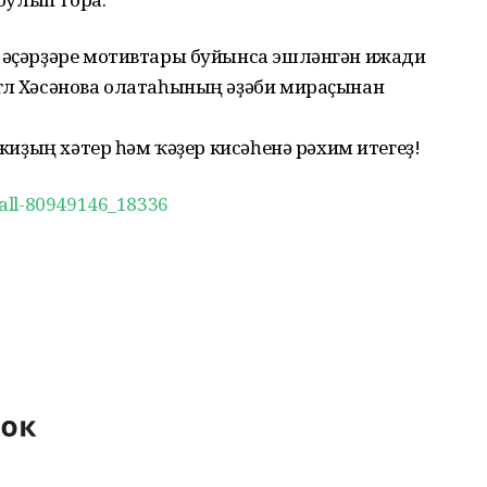
и әҫәрҙәре мотивтары буйынса эшләнгән ижади
гөл Хәсәнова олатаһының әҙәби мираҫынан
ажиҙың хәтер һәм ҡәҙер кисәһенә рәхим итегеҙ!
wall-80949146_18336