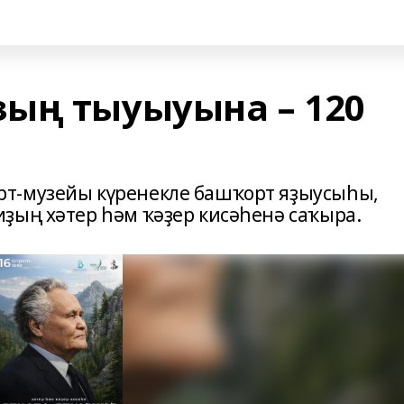
ың тыуыуына – 120
т-музейы күренекле башҡорт яҙыусыһы,
ҙың хәтер һәм ҡәҙер кисәһенә саҡыра.