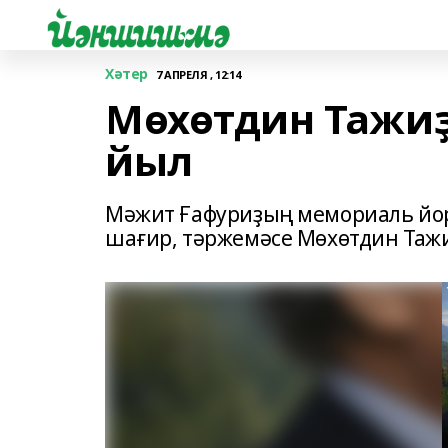
Хәтер
7 АПРЕЛЯ , 12:14
Мөхөтдин Тажиҙ
йыл
Мәжит Ғафуриҙың мемориаль йор
шағир, тәржемәсе Мөхөтдин Тажи