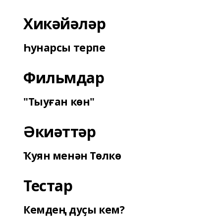
Хикәйәләр
Һунарсы терпе
Фильмдар
"Тыуған көн"
Әкиәттәр
Ҡуян менән Төлкө
Тестар
Кемдең дуҫы кем?