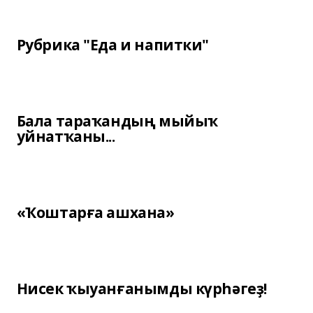
Рубрика "Еда и напитки"
Бала тараҡандың мыйыҡ
уйнатҡаны...
«Ҡоштарға ашхана»
Нисек ҡыуанғанымды күрһәгеҙ!