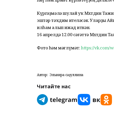
Күргәҙмәлә шулай уҡ Мөхөтдин Таж
эштәр тәҡдим ителәсәк. Уларҙы Ай
илһам алып ижад иткән.
16 апрелдә 12.00 сәғәттә Мөхөтдин Т
Фото һәм мәғлүмәт:
https://vk.com/
Автор:
Эльвира Әсәҙуллина
Читайте нас