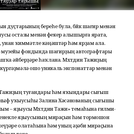
н дуҫтарының береһе була, бөйөк шағир менән
усы остазы менән фекер алышырға ярата,
, унан ҡиммәтле кәңәштәр һәм ярҙам ала.
-музейы фондында шағирҙың автографтары
шҡа әйберҙәре һаҡлана. Мөхөтдин Тажиҙың
күргәҙмәлә ошо уникаль экспонаттар менән
ин Тажиҙың туғандары һәм яҡындары сығыш
 синыф уҡыусыһы Залина Хәсәнованың сығышы
айым – яҙыусы Мөхөтдин Тажи» темаһына ғилми-
үренекле яҙыусының мираҫын һәм тормошон
еүҙәре олатаһына һәм уның әҙәби мираҫына
 булып тора.