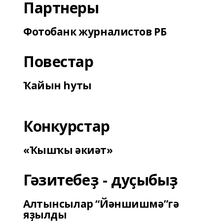
Партнеры
Фотобанк журналистов РБ
Повестар
Ҡайын һуты
Конкурстар
«Ҡышҡы әкиәт»
Гәзитебеҙ - дуҫыбыҙ
Алтынсылар “Йәншишмә”гә
яҙылды