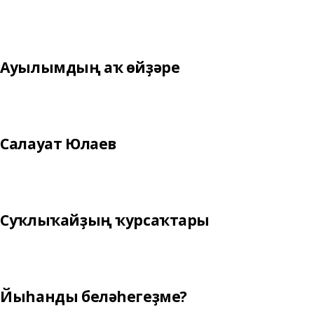
Ауылымдың аҡ өйҙәре
Салауат Юлаев
Суҡлыҡайҙың ҡурсаҡтары
Йыһанды беләһегеҙме?