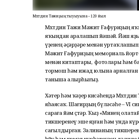
Мөхөтдин Тажиҙың тыуыуына – 120 йыл
Мөхөтдин Тажи Мәжит Ғафуриҙың яҡы
яҡындан аралашып йәшәй. Йәш яҙы
үҙенең әҫәрҙәре менән уртаҡлашып
Мәжит Ғафуриҙың мемориаль йорт
менән китаптары, фотолары һәм ба
тормош һәм ижад юлына арналған 
таныша алырһығыҙ.
Хәтер һәм ҡәҙер кисәһендә Мөхөтд
яһаясаҡ. Шағирҙың бүләсәһе – VI
сараға йәм өҫтәр. Ҡыҙ «Минең олат
тикшеренеү эше яҙған һәм унда к
сағылдырған. Залинаның тикшерен
һөйөү һәм хөрмәт күрһәтеүҙең дәлиле