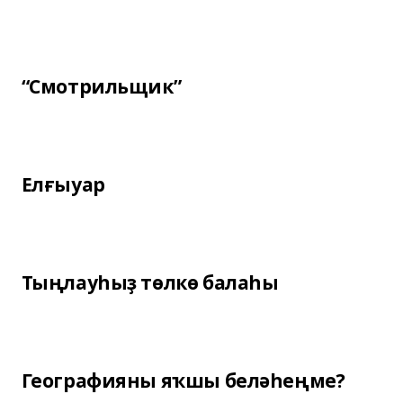
“Смотрильщик”
Елғыуар
Тыңлауһыҙ төлкө балаһы
Географияны яҡшы беләһеңме?