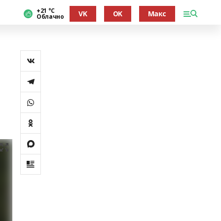
+21 °С
VK
OK
Макс
Облачно