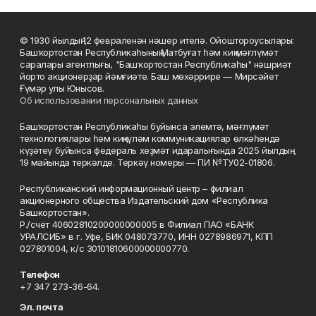
© 1930 йылдың 12 февраленән нәшер ителә. Ойоштороусылары:
Башҡортостан Республикаһының Матбуғат һәм киң мәғлүмәт
саралары агентлығы, "Башҡортостан Республикаһы" нәшриәт
йорто акционерҙар йәмғиәте. Баш мөхәррире — Мирсәйет
Ғүмәр улы Юнысов.
Об использовании персональных данных
Башҡортостан Республикаһы буйынса элемтә, мәғлүмәт
технологиялары һәм киңкүләм коммуникациялар өлкәһендә
күҙәтеү буйынса федераль хеҙмәт идаралығында 2025 йылдың
19 майында теркәлде. Теркәү номеры — ПИ №ТУ02-01806.
Республиканский информационный центр – филиал
акционерного общества Издательский дом «Республика
Башкортостан».
Р./счёт 40602810200000000005 в Филиал ПАО «БАНК
УРАЛСИБ» в г. Уфе, БИК 048073770, ИНН 0278986971, КПП
027801004, к/с 30101810600000000770.
Телефон
+7 347 273-36-64.
Эл. почта