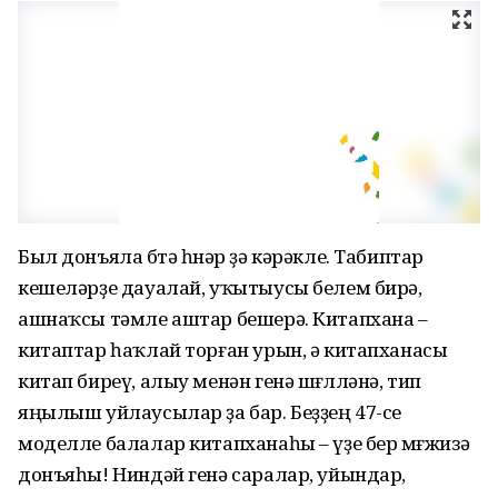
Был донъяла бөтә һө­нәр ҙә кәрәкле. Табиптар
кешеләрҙе дауалай, уҡы­тыу­сы белем бирә,
ашнаҡсы тәмле аштар бешерә. Китапхана –
китаптар һаҡлай тор­ған урын, ә китапханасы
китап биреү, алыу менән генә шө­ғөлләнә, тип
яңылыш уйлаусылар ҙа бар. Беҙ­ҙең 47-се
моделле балалар китапханаһы – үҙе бер мөғжизә
донъяһы! Ниндәй генә саралар, уйындар,