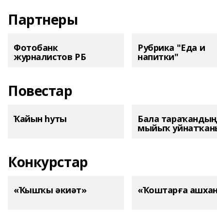
Партнеры
Фотобанк
Рубрика "Еда и
журналистов РБ
напитки"
Повестар
Ҡайын һуты
Бала тараҡанды
мыйыҡ уйнатҡаны
Конкурстар
«Ҡышҡы әкиәт»
«Ҡоштарға ашха