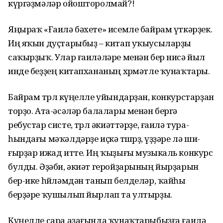
күргәҙмәләр ойошторолмай?!
Яңыраҡ «Ғаилә бәхете» исемле байрам үткәр­ҙек.
Иң яҡын дуҫтарыбыҙ – китап уҡыусыларҙы
саҡыр­ҙыҡ. Улар ғаиләләре менән бер нисә йыл
инде беҙҙең китапхананың хөрмәтле ҡунаҡтары.
Байрам төрлө күңел­ле уйындарҙан, кон­курс­тар­ҙан
торҙо. Ата-әсә­ләр балалары менән бергә
ребустар систе, төрлө әкиәт­тәрҙе, ғаилә тура­
һындағы мәҡәлдәрҙе иҫкә төшөрҙө, үҙҙәре лә ши­
ғыр­ҙар ижад итте. Иң ҡы­ҙығы музыкаль конкурс
бул­ды. Әҙәби, әкиәт геройҙарының йырҙарын
бер-ике һөйләмдән танып белделәр, ҡайһы
берҙәре ҡушылып йырлап та ултырҙы.
Күңелле сара аҙағында ҡунаҡтарыбыҙға ғаилә