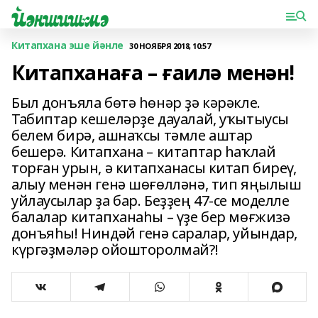
Китапхана эше йәнле
30 НОЯБРЯ 2018, 10:57
Китапханаға – ғаилә менән!
Был донъяла бөтә һө­нәр ҙә кәрәкле.
Табиптар кешеләрҙе дауалай, уҡы­тыу­сы
белем бирә, ашнаҡсы тәмле аштар
бешерә. Китапхана – китаптар һаҡлай
тор­ған урын, ә китапханасы китап биреү,
алыу менән генә шө­ғөлләнә, тип яңылыш
уйлаусылар ҙа бар. Беҙ­ҙең 47-се моделле
балалар китапханаһы – үҙе бер мөғжизә
донъяһы! Ниндәй генә саралар, уйындар,
күргәҙмәләр ойошторолмай?!