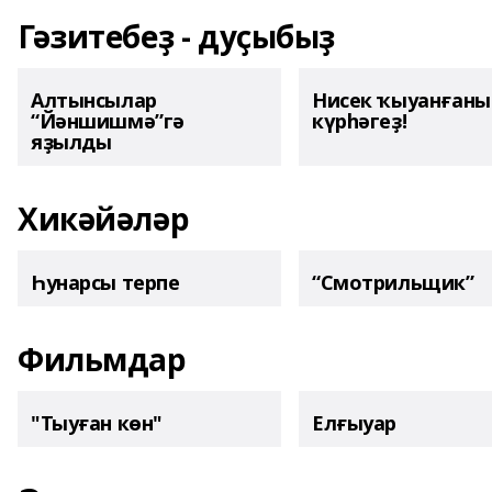
Гәзитебеҙ - дуҫыбыҙ
Алтынсылар
Нисек ҡыуанған
“Йәншишмә”гә
күрһәгеҙ!
яҙылды
Хикәйәләр
Һунарсы терпе
“Смотрильщик”
Фильмдар
"Тыуған көн"
Елғыуар