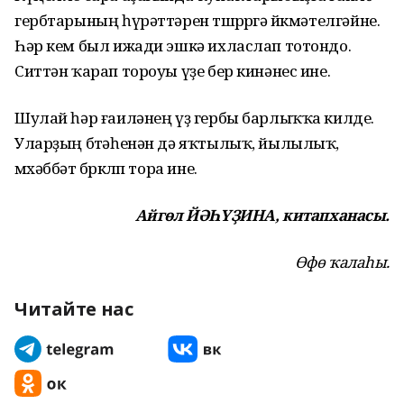
гербтарының һүрәттәрен төшөрөргә йөкмәтелгәйне.
Һәр кем был ижади эшкә ихласлап тотондо.
Ситтән ҡарап тороуы үҙе бер кинәнес ине.
Шулай һәр ғаиләнең үҙ гербы барлыҡҡа килде.
Уларҙың бөтәһенән дә яҡтылыҡ, йылылыҡ,
мөхәббәт бөркөлөп тора ине.
Айгөл ЙӘҺҮҘИНА, китапханасы.
Өфө ҡалаһы.
Читайте нас