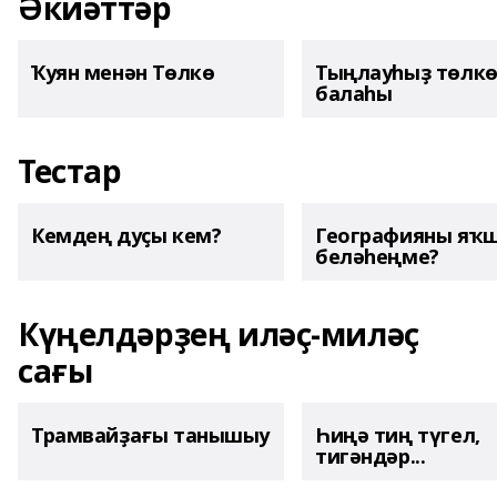
Әкиәттәр
Ҡуян менән Төлкө
Тыңлауһыҙ төлк
балаһы
Тестар
Кемдең дуҫы кем?
Географияны яҡ
беләһеңме?
Күңелдәрҙең иләҫ-миләҫ
сағы
Трамвайҙағы танышыу
Һиңә тиң түгел,
тигәндәр...