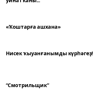
уйнатҡаны...
«Ҡоштарға ашхана»
Нисек ҡыуанғанымды күрһәгеҙ!
“Смотрильщик”