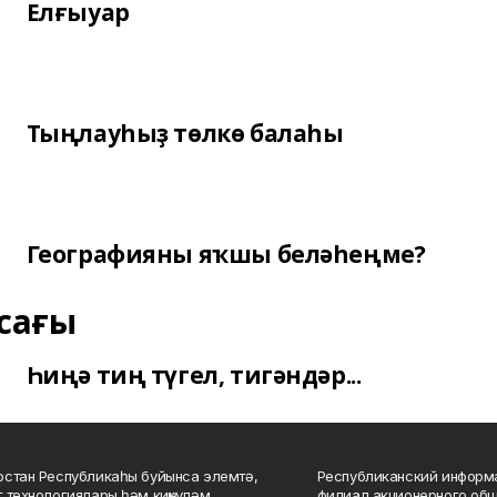
Елғыуар
Тыңлауһыҙ төлкө балаһы
Географияны яҡшы беләһеңме?
сағы
Һиңә тиң түгел, тигәндәр...
стан Республикаһы буйынса элемтә,
Республиканский информа
 технологиялары һәм киңкүләм
филиал акционерного об