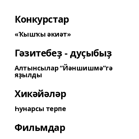
Конкурстар
«Ҡышҡы әкиәт»
Гәзитебеҙ - дуҫыбыҙ
Алтынсылар “Йәншишмә”гә
яҙылды
Хикәйәләр
Һунарсы терпе
Фильмдар