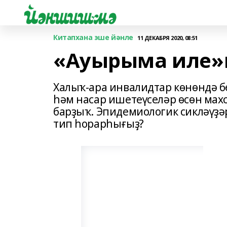
Китапхана эше йәнле
11 ДЕКАБРЯ 2020, 08:51
«Ауырыма иле»н
Халыҡ-ара инвалидтар көнөндә бе
һәм насар ишетеүселәр өсөн мах
барҙыҡ. Эпидемиологик сикләүҙә
тип һорарһығыҙ?