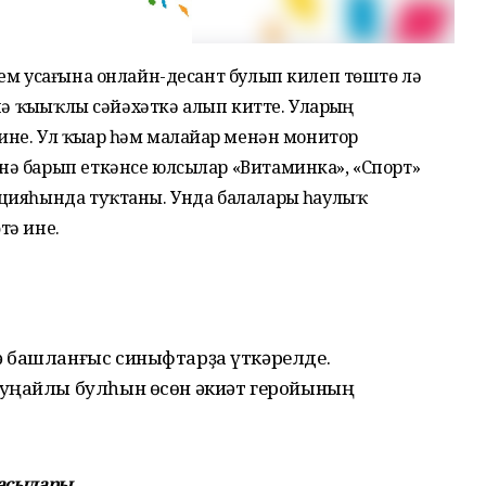
ем усағына онлайн-десант булып килеп төштө лә
нә ҡыҙыҡлы сәйәхәткә алып китте. Уларҙың
е. Ул ҡыҙҙар һәм малайҙар менән монитор
ә барып еткәнсе юлсылар «Витаминка», «Спорт»
цияһында туҡтаны. Унда балаларҙы һаулыҡ
тә ине.
ә башланғыс синыфтарҙа үткәрелде.
 уңайлы булһын өсөн әкиәт геройының
насылары.