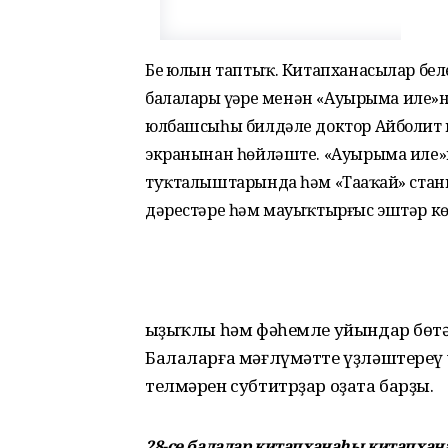
Беҙ юлын таптыҡ. Китапханасылар бел
балаларҙы үҙҙәре менән «Ауырыма иле»
юлбашсыһы билдәле доктор Айболит ин
экранынан һөйләште. «Ауырыма иле»н
туҡталыштарында һәм «Таҙаҡай» стан
дәрестәре һәм мауыҡтырғыс эштәр кө
Ҡыҙыҡлы һәм фәһемле уйындар бөт
Балаларға мәғлүмәтте үҙләштереү
телмәрен субтитрҙар оҙата барҙы.
28-се балалар китапханаһы китапха