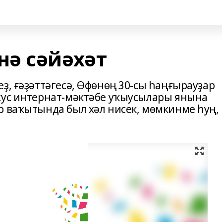
ә сәйәхәт
ҙ, ғәҙәттәгесә, Өфөнөң 30-сы һаңғырауҙар
сус интернат-мәктәбе уҡыусылары янына
р ваҡытында был хәл нисек, мөмкинме һуң,