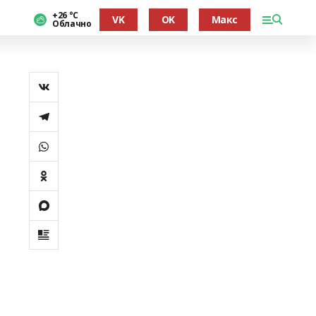
+26 °С
VK
OK
Макс
Облачно