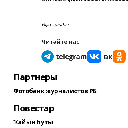
Өфө ҡалаһы.
Читайте нас
Партнеры
Фотобанк журналистов РБ
Повестар
Ҡайын һуты