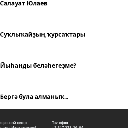
Салауат Юлаев
Суҡлыҡайҙың ҡурсаҡтары
Йыһанды беләһегеҙме?
Бергә була алманыҡ...
ционный центр –
Телефон
щества Издательский
+7 347 273-36-64.