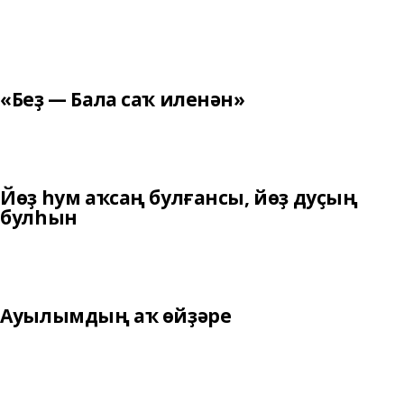
«Беҙ — Бала саҡ иленән»
Йөҙ һум аҡсаң булғансы, йөҙ дуҫың
булһын
Ауылымдың аҡ өйҙәре