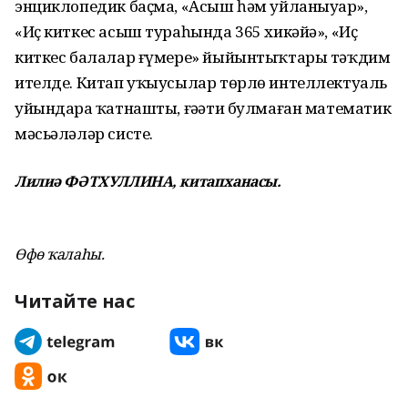
энциклопедик баҫма, «Асыш һәм уйланыуҙар»,
«Иҫ киткес асыш тураһында 365 хикәйә», «Иҫ
киткес балалар ғүмере» йыйынтыҡтары тәҡдим
ителде. Китап уҡыусылар төрлө интеллектуаль
уйындарҙа ҡатнашты, ғәҙәти булмаған математик
мәсьәләләр систе.
Лилиә ФӘТХУЛЛИНА, китапханасы.
Өфө ҡалаһы.
Читайте нас