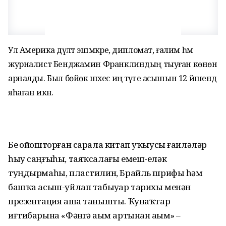
Ул Америка дәүләт эшмәкәре, дипломат, ғалим һәм
журналист Бен­джамин Франклиндың тыуған көнөнә
арналды. Был бөйөк шәхес иң тәүге асышын 12 йәшендә
яһаған икән.
Беҙ ойошторған сарала китап уҡыусы ғаиләләр
һыу саңғыһы, таяҡсалағы емеш-еләк
туңдырмаһы, пластилин, Брайль шрифы һәм
башҡа асыш-уйлап табыуҙар тарихы менән
презентация аша танышты. Ҡунаҡтар
иғтибарына «Фәнгә аҙым артынан аҙым» –