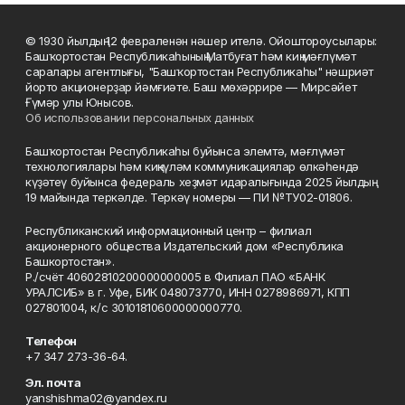
© 1930 йылдың 12 февраленән нәшер ителә. Ойоштороусылары:
Башҡортостан Республикаһының Матбуғат һәм киң мәғлүмәт
саралары агентлығы, "Башҡортостан Республикаһы" нәшриәт
йорто акционерҙар йәмғиәте. Баш мөхәррире — Мирсәйет
Ғүмәр улы Юнысов.
Об использовании персональных данных
Башҡортостан Республикаһы буйынса элемтә, мәғлүмәт
технологиялары һәм киңкүләм коммуникациялар өлкәһендә
күҙәтеү буйынса федераль хеҙмәт идаралығында 2025 йылдың
19 майында теркәлде. Теркәү номеры — ПИ №ТУ02-01806.
Республиканский информационный центр – филиал
акционерного общества Издательский дом «Республика
Башкортостан».
Р./счёт 40602810200000000005 в Филиал ПАО «БАНК
УРАЛСИБ» в г. Уфе, БИК 048073770, ИНН 0278986971, КПП
027801004, к/с 30101810600000000770.
Телефон
+7 347 273-36-64.
Эл. почта
yanshishma02@yandex.ru