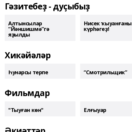
Гәзитебеҙ - дуҫыбыҙ
Алтынсылар
Нисек ҡыуанған
“Йәншишмә”гә
күрһәгеҙ!
яҙылды
Хикәйәләр
Һунарсы терпе
“Смотрильщик”
Фильмдар
"Тыуған көн"
Елғыуар
Әкиәттәр