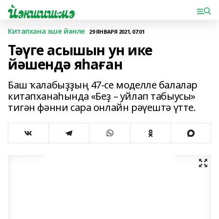
Китапхана эше йәнле
29 ЯНВАРЯ 2021, 07:01
Тәүге асышын ун ике
йәшендә яһаған
Баш ҡалабыҙҙың 47-се моделле балалар
китапханаһында «Беҙ – уйлап табыусы»
тигән фәнни сара онлайн рәүештә үтте.