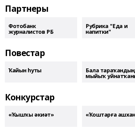
Партнеры
Фотобанк
Рубрика "Еда и
журналистов РБ
напитки"
Повестар
Ҡайын һуты
Бала тараҡанды
мыйыҡ уйнатҡаны
Конкурстар
«Ҡышҡы әкиәт»
«Ҡоштарға ашха