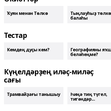
Ҡуян менән Төлкө
Тыңлауһыҙ төлк
балаһы
Тестар
Кемдең дуҫы кем?
Географияны яҡ
беләһеңме?
Күңелдәрҙең иләҫ-миләҫ
сағы
Трамвайҙағы танышыу
Һиңә тиң түгел,
тигәндәр...