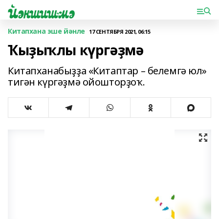
Китапхана эше йәнле
17 СЕНТЯБРЯ 2021, 06:15
Ҡыҙыҡлы күргәҙмә
Китапханабыҙҙа «Китаптар – белемгә юл»
тигән күргәҙмә ойошторҙоҡ.