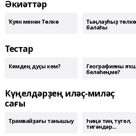
Әкиәттәр
Ҡуян менән Төлкө
Тыңлауһыҙ төлк
балаһы
Тестар
Кемдең дуҫы кем?
Географияны яҡ
беләһеңме?
Күңелдәрҙең иләҫ-миләҫ
сағы
Трамвайҙағы танышыу
Һиңә тиң түгел,
тигәндәр...