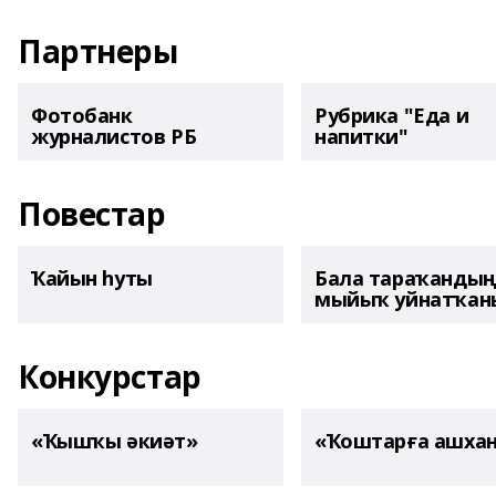
Партнеры
Фотобанк
Рубрика "Еда и
журналистов РБ
напитки"
Повестар
Ҡайын һуты
Бала тараҡанды
мыйыҡ уйнатҡаны
Конкурстар
«Ҡышҡы әкиәт»
«Ҡоштарға ашха