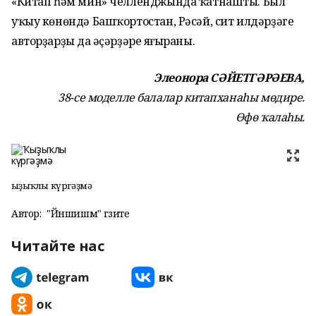
«Китап һәм мин» чел­ленджында ҡатнашты. Был
уҡыу көнөндә Башҡортостан, Рәсәй, сит илдәрҙәге
авторҙарҙың да әҫәр­ҙәре яңғыраны.
Элеонора СӘЙЕТГӘРӘЕВА,
38-се моделле балалар китапханаһы мөдире.
Өфө ҡалаһы.
Ҡыҙыҡлы күргәҙмә
Автор:
"Йәншишмә" гәзите
Читайте нас