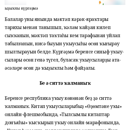
Ҡыҙыҡлы күргәҙмә
Балалар уның янында мәктәп кәрәк-яраҡтары
тарихы менән танышып, ҡәләм ҡай­ҙан килеп
сыҡҡанын, мәктәп таҡтаһы кем тарафынан уйлап
табылғанын, нисә быуын уҡыу­сыһы өсөн ҡыңғырау
шылтырауын белде. Күргәҙмә беренсе синыф уҡыу­
сылары өсөн генә түгел, буласаҡ уҡыусыларҙың ата-
әсәләре өсөн дә ҡыҙыҡлы һәм файҙалы.
Беҙ ҙә ситтә ҡалманыҡ
Беренсе республика уҡыу көнөнән беҙ ҙә ситтә
ҡалманыҡ. Китап уҡыусыларыбыҙ «Өҙөмтәне уҡы»
онлайн-флешмобында, «Тылсымлы китаптар
донъяһы» ҡысҡырып уҡыу онлайн-марафонында,