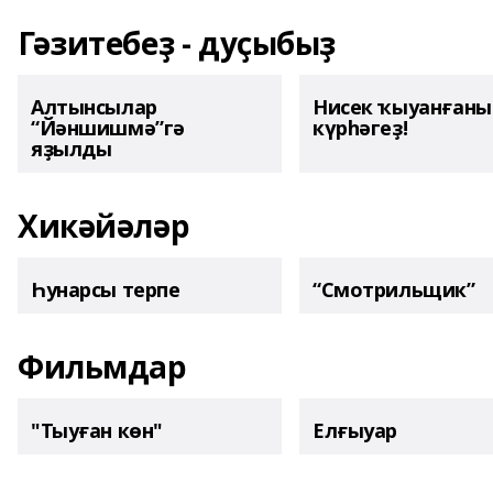
Гәзитебеҙ - дуҫыбыҙ
Алтынсылар
Нисек ҡыуанған
“Йәншишмә”гә
күрһәгеҙ!
яҙылды
Хикәйәләр
Һунарсы терпе
“Смотрильщик”
Фильмдар
"Тыуған көн"
Елғыуар