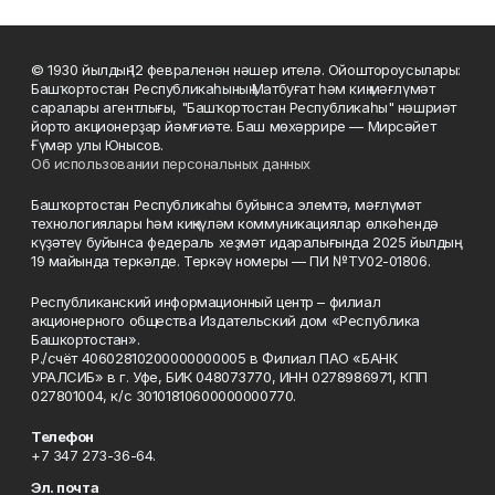
© 1930 йылдың 12 февраленән нәшер ителә. Ойоштороусылары:
Башҡортостан Республикаһының Матбуғат һәм киң мәғлүмәт
саралары агентлығы, "Башҡортостан Республикаһы" нәшриәт
йорто акционерҙар йәмғиәте. Баш мөхәррире — Мирсәйет
Ғүмәр улы Юнысов.
Об использовании персональных данных
Башҡортостан Республикаһы буйынса элемтә, мәғлүмәт
технологиялары һәм киңкүләм коммуникациялар өлкәһендә
күҙәтеү буйынса федераль хеҙмәт идаралығында 2025 йылдың
19 майында теркәлде. Теркәү номеры — ПИ №ТУ02-01806.
Республиканский информационный центр – филиал
акционерного общества Издательский дом «Республика
Башкортостан».
Р./счёт 40602810200000000005 в Филиал ПАО «БАНК
УРАЛСИБ» в г. Уфе, БИК 048073770, ИНН 0278986971, КПП
027801004, к/с 30101810600000000770.
Телефон
+7 347 273-36-64.
Эл. почта