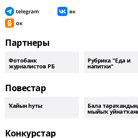
Партнеры
Фотобанк
Рубрика "Еда и
журналистов РБ
напитки"
Повестар
Ҡайын һуты
Бала тараҡанды
мыйыҡ уйнатҡаны
Конкурстар