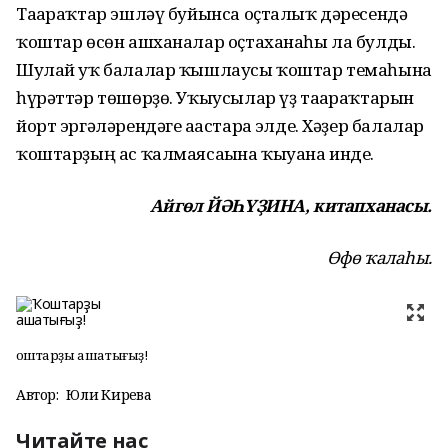
Тағараҡтар эшләү буйынса оҫталыҡ дәресендә
ҡоштар өсөн ашханалар оҫтаханаһы ла булды.
Шулай уҡ балалар ҡышлаусы ҡоштар темаһына
һүрәттәр төшөрҙө. Уҡыусылар үҙ тағараҡтарын
йорт эргәләрендәге ағастарға элде. Хәҙер балалар
ҡоштарҙың ас ҡалмаясағына ҡыуана инде.
Айгөл ЙӘҺҮҘИНА, китапханасы.
Өфө ҡалаһы.
Ҡоштарҙы ашатығыҙ!
Автор:
Юлиә Кирәева
Читайте нас