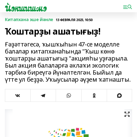
Китапхана эше йәнле
13 ФЕВРАЛЯ 2023, 10:50
Ҡоштарҙы ашатығыҙ!
Ғәҙәттәгесә, ҡышҡыһын 47-се моделле
балалар китапханаһында "Ҡыш көнө
ҡоштарҙы ашатығыҙ "акцияһы уҙғарыла.
Был акция балаларға әхлаҡи экологик
тәрбиә биреүгә йүнәлтелгән. Быйыл да
үтте ул беҙҙә. Уҡыусылар әүҙем ҡатнашты.