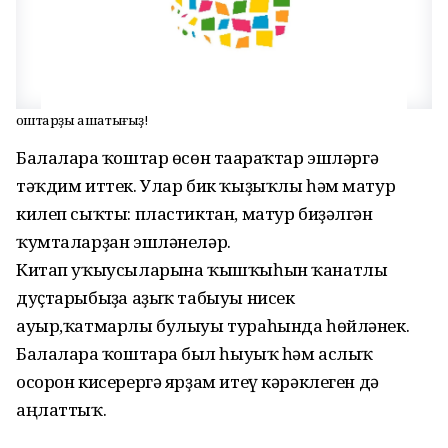
Ҡоштарҙы ашатығыҙ!
Балаларға ҡоштар өсөн тағараҡтар эшләргә
тәҡдим иттек. Улар бик ҡыҙыҡлы һәм матур
килеп сыҡты: пластиктан, матур биҙәлгән
ҡумталарҙан эшләнеләр.
Китап уҡыусыларына ҡышҡыһын ҡанатлы
дуҫтарыбыҙға аҙыҡ табыуы нисек
ауыр,ҡатмарлы булыуы тураһында һөйләнек.
Балаларға ҡоштарға был һыуыҡ һәм аслыҡ
осорон кисерергә ярҙам итеү кәрәклеген дә
аңлаттыҡ.