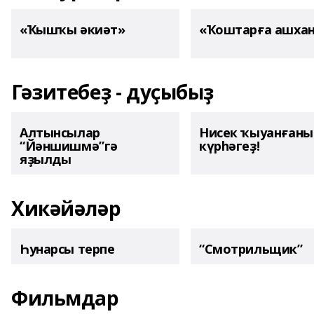
«Ҡышҡы әкиәт»
«Ҡоштарға ашха
Гәзитебеҙ - дуҫыбыҙ
Алтынсылар
Нисек ҡыуанған
“Йәншишмә”гә
күрһәгеҙ!
яҙылды
Хикәйәләр
Һунарсы терпе
“Смотрильщик”
Фильмдар