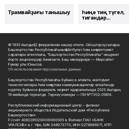
Трамвайҙағы танышыу
Һиңә тиң түгел,
тигәндәр...
© 1930 йылдың 12 февраленән нәшер ителә. Ойоштороусылары:
Башҡортостан Республикаһының Матбуғат һәм киң мәғлүмәт
саралары агентлығы, "Башҡортостан Республикаһы" нәшриәт
йорто акционерҙар йәмғиәте. Баш мөхәррире — Мирсәйет
Ғүмәр улы Юнысов.
Об использовании персональных данных
Башҡортостан Республикаһы буйынса элемтә, мәғлүмәт
технологиялары һәм киңкүләм коммуникациялар өлкәһендә
күҙәтеү буйынса федераль хеҙмәт идаралығында 2025 йылдың
19 майында теркәлде. Теркәү номеры — ПИ №ТУ02-01806.
Республиканский информационный центр – филиал
акционерного общества Издательский дом «Республика
Башкортостан».
Р./счёт 40602810200000000005 в Филиал ПАО «БАНК
УРАЛСИБ» в г. Уфе, БИК 048073770, ИНН 0278986971, КПП