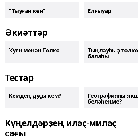
"Тыуған көн"
Елғыуар
Әкиәттәр
Ҡуян менән Төлкө
Тыңлауһыҙ төлк
балаһы
Тестар
Кемдең дуҫы кем?
Географияны яҡ
беләһеңме?
Күңелдәрҙең иләҫ-миләҫ
сағы