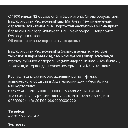
© 1930 йылдың 12 февраленән нәшер ителә. Ойоштороусылары:
Башҡортостан Республикаһының Матбуғат һәм киң мәғлүмәт
саралары агентлығы, "Башҡортостан Республикаһы" нәшриәт
йорто акционерҙар йәмғиәте. Баш мөхәррире — Мирсәйет
Ғүмәр улы Юнысов.
Об использовании персональных данных
Башҡортостан Республикаһы буйынса элемтә, мәғлүмәт
технологиялары һәм киңкүләм коммуникациялар өлкәһендә
күҙәтеү буйынса федераль хеҙмәт идаралығында 2025 йылдың
19 майында теркәлде. Теркәү номеры — ПИ №ТУ02-01806.
Республиканский информационный центр – филиал
акционерного общества Издательский дом «Республика
Башкортостан».
Р./счёт 40602810200000000005 в Филиал ПАО «БАНК
УРАЛСИБ» в г. Уфе, БИК 048073770, ИНН 0278986971, КПП
027801004, к/с 30101810600000000770.
Телефон
+7 347 273-36-64.
Эл. почта