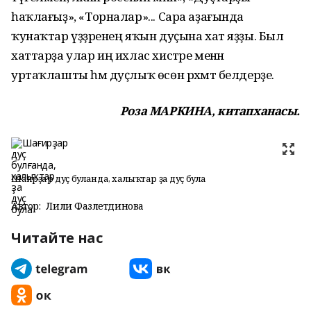
һаҡлағыҙ», «Торналар»... Сара аҙағында
ҡунаҡтар үҙҙәренең яҡын дуҫына хат яҙҙы. Был
хаттарҙа улар иң ихлас хистәре менән
уртаҡлашты һәм дуҫлыҡ өсөн рәхмәт белдерҙе.
Роза МАРКИНА, китапханасы.
Шағирҙар дуҫ булғанда, халыҡтар ҙа дуҫ була
Автор:
Лилиә Фазлетдинова
Читайте нас