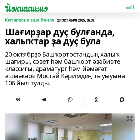
Китапхана эше йәнле
23 ОКТЯБРЯ 2025, 05:32
Шағирҙар дуҫ булғанда,
халыҡтар ҙа дуҫ була
20 октябрҙә Башҡортостандың халыҡ
шағиры, совет һәм башҡорт әҙәбиәте
классигы, драматург һәм йәмәғәт
эшмәкәре Мостай Кәримдең тыуыуына
106 йыл тулды.