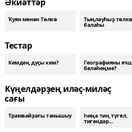
Әкиәттәр
Ҡуян менән Төлкө
Тыңлауһыҙ төлк
балаһы
Тестар
Кемдең дуҫы кем?
Географияны яҡ
беләһеңме?
Күңелдәрҙең иләҫ-миләҫ
сағы
Трамвайҙағы танышыу
Һиңә тиң түгел,
тигәндәр...