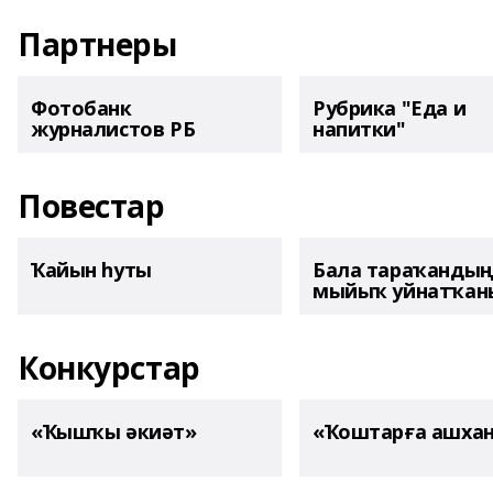
Партнеры
Фотобанк
Рубрика "Еда и
журналистов РБ
напитки"
Повестар
Ҡайын һуты
Бала тараҡанды
мыйыҡ уйнатҡаны
Конкурстар
«Ҡышҡы әкиәт»
«Ҡоштарға ашха