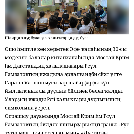
Шағирҙар дуҫ булғанда, халыҡтар ҙа дуҫ була
Ошо әһәмиәтле көн хөрмәтенә Өфө ҡалаһының 30-сы
моделле балалар китапханаһында Мостай Кәрим
һәм Дағстандың халыҡ шағиры Рәсүл
Ғамзатовтың ижадына арналған әҙәби сәйәхәт үтте.
Сарала ҡатнашыусылар шағирҙарҙы күп
йыллыҡ ныҡлы дуҫлыҡ бәйләгәнен белеп ҡалды.
Уларҙың ижады Рәсәй халыҡтары дуҫлығының
символына әүерелә.
Осрашыу дауамында Мостай Кәрим һәм Рәсүл
Ғамзатовтың билдәле шиғырҙары яңғыраны: «Рус
түгелмен, ләкин россиян мин», «Дуҫтарҙы