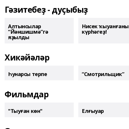
Гәзитебеҙ - дуҫыбыҙ
Алтынсылар
Нисек ҡыуанған
“Йәншишмә”гә
күрһәгеҙ!
яҙылды
Хикәйәләр
Һунарсы терпе
“Смотрильщик”
Фильмдар
"Тыуған көн"
Елғыуар