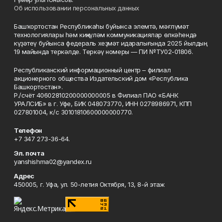
Об использовании персональных данных
Башҡортостан Республикаһы буйынса элемтә, мәғлүмәт
технологиялары һәм киңкүләм коммуникациялар өлкәһендә
күҙәтеү буйынса федераль хеҙмәт идаралығында 2025 йылдың
19 майында теркәлде. Теркәү номеры — ПИ №ТУ02-01806.
Республиканский информационный центр – филиал
акционерного общества Издательский дом «Республика
Башкортостан».
Р./счёт 40602810200000000005 в Филиал ПАО «БАНК
УРАЛСИБ» в г. Уфе, БИК 048073770, ИНН 0278986971, КПП
027801004, к/с 30101810600000000770.
Телефон
+7 347 273-36-64.
Эл. почта
yanshishma02@yandex.ru
Адрес
450005, г. Уфа, ул. 50-летия Октября, 13, 8-й этаж