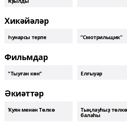
яҙылды
Хикәйәләр
Һунарсы терпе
“Смотрильщик”
Фильмдар
"Тыуған көн"
Елғыуар
Әкиәттәр
Ҡуян менән Төлкө
Тыңлауһыҙ төлк
балаһы