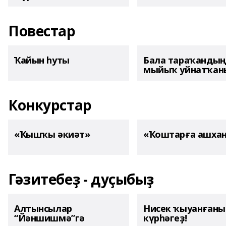
Повестар
Ҡайын һуты
Бала тараҡанды
мыйыҡ уйнатҡаны
Конкурстар
«Ҡышҡы әкиәт»
«Ҡоштарға ашха
Гәзитебеҙ - дуҫыбыҙ
Алтынсылар
Нисек ҡыуанған
“Йәншишмә”гә
күрһәгеҙ!