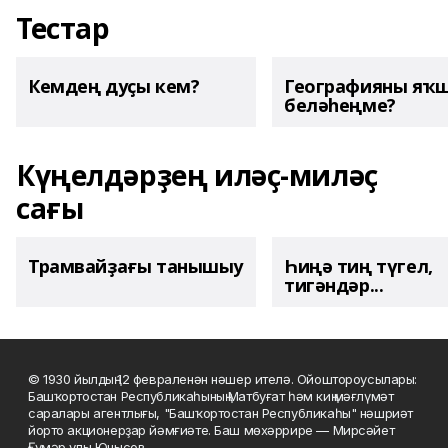
Тестар
Кемдең дуҫы кем?
Географияны яҡ
беләһеңме?
Күңелдәрҙең иләҫ-миләҫ
сағы
Трамвайҙағы танышыу
Һиңә тиң түгел,
тигәндәр...
© 1930 йылдың 12 февраленән нәшер ителә. Ойоштороусылары:
Башҡортостан Республикаһының Матбуғат һәм киң мәғлүмәт
саралары агентлығы, "Башҡортостан Республикаһы" нәшриәт
йорто акционерҙар йәмғиәте. Баш мөхәррире — Мирсәйет
Ғүмәр улы Юнысов.