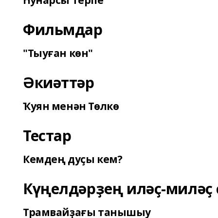
Һунарсы терпе
Фильмдар
"Тыуған көн"
Әкиәттәр
Ҡуян менән Төлкө
Тестар
Кемдең дуҫы кем?
Күңелдәрҙең иләҫ-миләҫ 
Трамвайҙағы танышыу