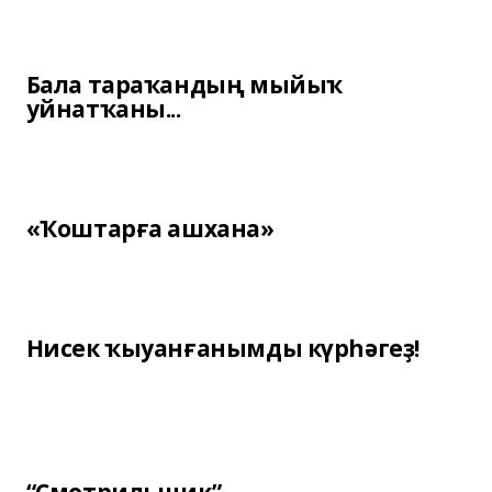
Бала тараҡандың мыйыҡ
уйнатҡаны...
«Ҡоштарға ашхана»
Нисек ҡыуанғанымды күрһәгеҙ!