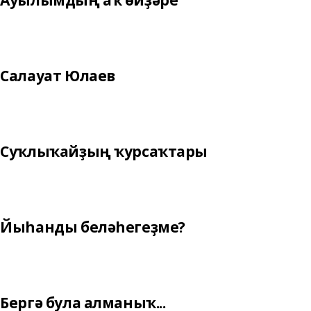
Ауылымдың аҡ өйҙәре
Салауат Юлаев
Суҡлыҡайҙың ҡурсаҡтары
Йыһанды беләһегеҙме?
Бергә була алманыҡ...