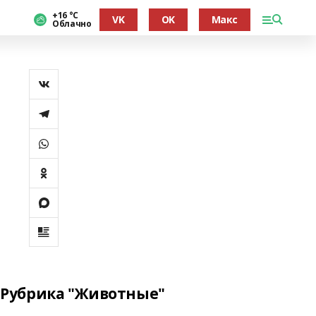
+16 °С
VK
OK
Макс
Облачно
Рубрика "Животные"