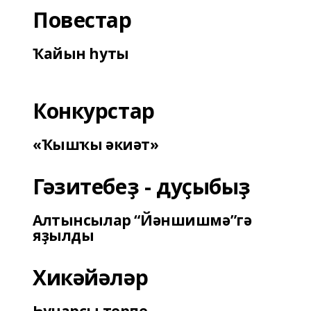
Повестар
Ҡайын һуты
Конкурстар
«Ҡышҡы әкиәт»
Гәзитебеҙ - дуҫыбыҙ
Алтынсылар “Йәншишмә”гә
яҙылды
Хикәйәләр