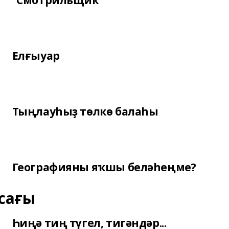
“Смотрильщик”
Елғыуар
Тыңлауһыҙ төлкө балаһы
Географияны яҡшы беләһеңме?
сағы
Һиңә тиң түгел, тигәндәр...