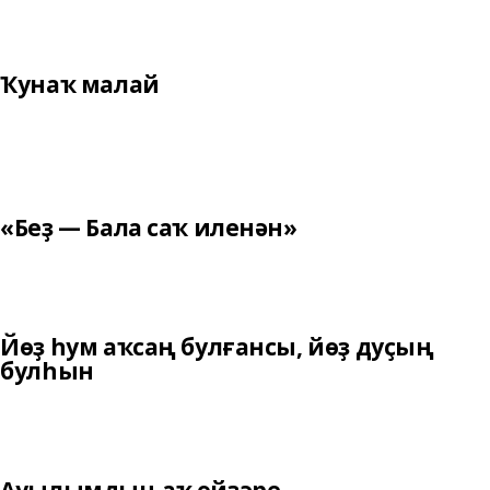
Ҡунаҡ малай
«Беҙ — Бала саҡ иленән»
Йөҙ һум аҡсаң булғансы, йөҙ дуҫың
булһын